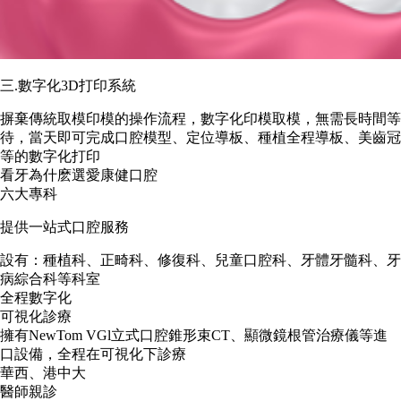
三.數字化3D打印系統
摒棄傳統取模印模的操作流程，數字化印模取模，無需長時間等
待，當天即可完成口腔模型、定位導板、種植全程導板、美齒冠
等的數字化打印
看牙為什麽選愛康健口腔
六大專科
提供一站式口腔服務
設有：種植科、正畸科、修復科、兒童口腔科、牙體牙髓科、牙
病綜合科等科室
全程數字化
可視化診療
擁有NewTom VGl立式口腔錐形束CT、顯微鏡根管治療儀等進
口設備，全程在可視化下診療
華西、港中大
醫師親診