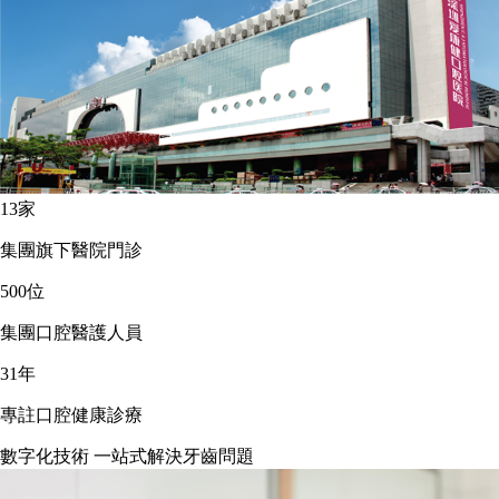
13
家
集團旗下醫院門診
500
位
集團口腔醫護人員
31
年
專註口腔健康診療
數字化技術 一站式解決牙齒問題