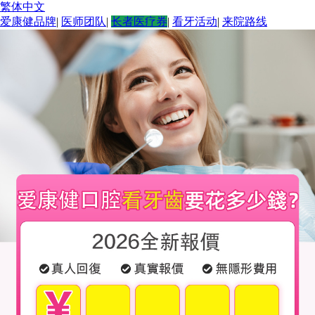
繁体中文
爱康健品牌
|
医师团队
|
长者医疗券
|
看牙活动
|
来院路线