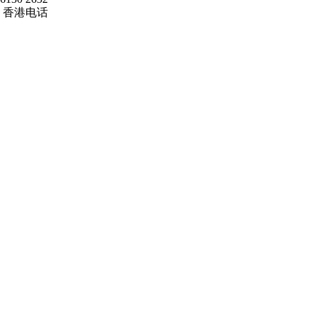
香港电话
00852
6215 7070
爱康健品牌
来院路线
罗湖口岸
福田口岸
深圳湾口岸
深圳爱康健口腔医院
康辉口腔门诊部
富康口腔门诊部
恒洁口腔门诊部
恒乐口腔诊所
富港口腔诊所