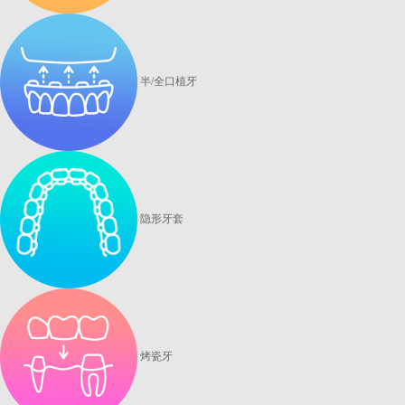
半/全口植牙
隐形牙套
烤瓷牙