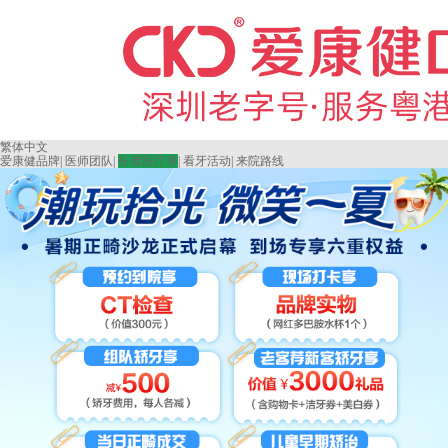
繁体中文
爱康健品牌
|
医师团队
|
长者医疗券
|
看牙活动
|
来院路线