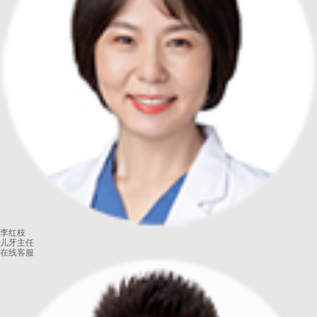
李红枝
儿牙主任
在线客服