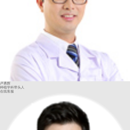
卢勇辉
种植学科带头人
在线客服