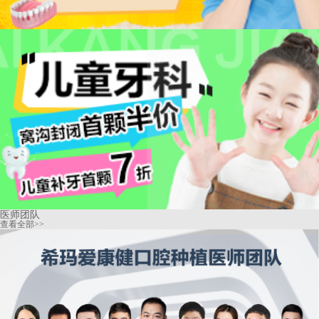
医师团队
查看全部>>