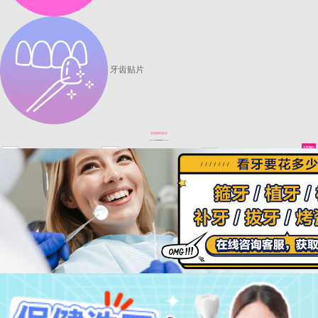
牙齿贴片
在线预约挂号