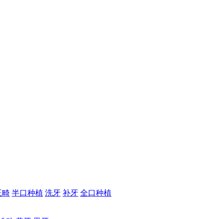
正畸
半口种植
洗牙
补牙
全口种植