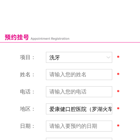
来院路线
罗湖口岸
福田口岸
深圳湾口岸
深圳爱康健口腔医院
康辉口腔门诊部
富康口腔门诊部
恒洁口腔门诊部
恒乐口腔诊所
富港口腔诊所
项目：
*
姓名：
*
电话：
*
地区：
*
深圳爱康健口腔医院
地址：深圳市罗湖区建设路罗湖火车站大楼C区1-2楼北侧、4-8楼
营业时间：9:00-18:00
日期：
*
（节假日照常上班）
香港电话：00852-62157070
深圳电话：0755-61302632