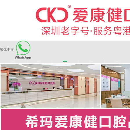
繁体中文
|
|
|
|
爱康健品牌
医师团队
长者医疗券
看牙活动
来院路线