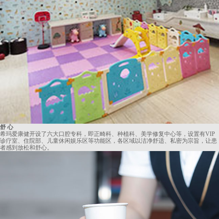
舒 心
希玛爱康健开设了六大口腔专科，即正畸科、种植科、美学修复中心等，设置有VIP
诊疗室、住院部、儿童休闲娱乐区等功能区，各区域以洁净舒适、私密为宗旨，让患
者感到放松和舒心。