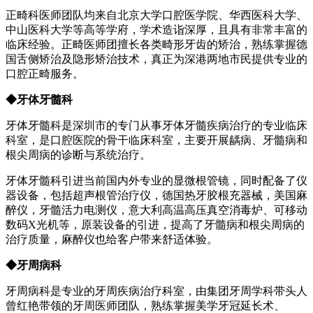
正畸科医师团队均来自北京大学口腔医学院、华西医科大学、
中山医科大学等高等学府，学术造诣深厚，且具有非常丰富的
临床经验。正畸医师团擅长各类畸形牙齿的矫治，熟练掌握德
国舌侧矫治及隐形矫治技术，真正为深港两地市民提供专业的
口腔正畸服务。
◆牙体牙髓科
牙体牙髓科是深圳市的专门从事牙体牙髓疾病治疗的专业临床
科室，是口腔医院的骨干临床科室，主要开展龋病、牙髓病和
根尖周病的诊断与系统治疗。
牙体牙髓科引进当前国内外专业的显微根管镜，同时配备了仪
器设备，包括超声根管治疗仪，德国热牙胶根充器械，美国麻
醉仪，牙髓活力电测仪，意大利高温高压真空消毒炉、可移动
数码X光机等，原装设备的引进，提高了牙髓病和根尖周病的
治疗质量，麻醉仪也给客户带来舒适体验。
◆牙周病科
牙周病科是专业的牙周疾病治疗科室，由集团牙周学科带头人
曾红艳带领的牙周医师团队，熟练掌握美学牙冠延长术、