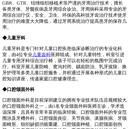
GBR、GTR、结缔组织移植术等严谨的牙周治疗技术，擅长
各类牙体、牙髓疾病及牙周综合诊治。牙周病科采用专业的牙
周综合治疗仪，安全、卫生、环保的高科技牙齿治疗技术使牙
周治疗的难度大大降低，通过牙周系统治疗提高患牙的保存几
率。
◆儿童牙科
儿童牙科是专门针对儿童口腔疾患临床诊断治疗的专业化科
室，由4位专业
儿童齿科
医师组成。针对儿童特性，科室引进
儿童专用牙科综合治疗椅，孩子可以在轻松的氛围中完成治
疗。科室开展儿童防畸、窝沟封闭、龋齿防治、乳牙拔除、换
牙护理等多类儿童口腔服务，并积通过开展各种形式的儿童口
腔知识讲座，传递家庭口腔健康理念。
◆口腔颌面外科
口腔颌面外科是目前深圳建立的拥有专业技术队伍且规模较大
的口腔颌面外科之一，由1名专业颌面外科医师主诊，学术造
诣深厚，且具有非常丰富的临床经验。口腔颌面外科的专业范
围涉及牙槽外科、口腔颌面炎症、关节疾病、涎腺疾病、牙颌
面畸形、组织缺损功能重建、口腔颌面种植、口腔颌面创伤