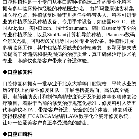
口腔种植科是一个专门从事口腔种植临床工作的专业化科室，
拥有多年临床操作经验的种植医生5名，由希玛爱康健齿科集
团医疗总监、种植修复医师李川担任学科带头人。科室引进专
业的种植系统及种植设备、专用手术设备，如德国BEGO、德
国Ankylos、美国Bicon、瑞士Straumann、韩国Osstem等齐全的
专业种植系统，以及SimPl-ant计算机导航种植、Planmeca数码
全景X光机、可移动X光机等国内外专业的设备。种植科开展
多项临床工作，其中包括单牙缺失的种植修复、多颗牙缺失或
著提高了牙髓病和根尖周病的治疗质量，真正确保治疗技术的
专业，麻醉仪也给客户带来了舒适体验。
◆口腔修复科
口腔修复科拥有一批毕业于北京大学等口腔院校、平均从业资
历6年以上的专业修复团队，开展包括瓷贴面、高仿真全瓷
冠、电脑辅助设计和制作高精密度瓷牙及瓷嵌体等多项修复治
疗项目。着眼于当前的修复治疗规范化标准，修复科引入第五
代麻醉仪-STA，带给客户舒适、安全的治疗体验。修复科还
获得授权推广CAD/CAM品牌LAVA数字化全瓷牙修复系统，
让每一位爱美客户真正享受漂亮的皓齿。
◆口腔正畸科