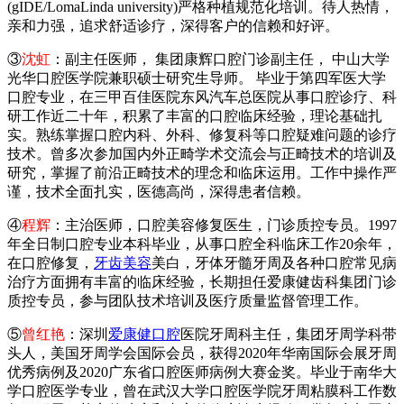
(gIDE/LomaLinda university)严格种植规范化培训。待人热情，
亲和力强，追求舒适诊疗，深得客户的信赖和好评。
③
沈虹
：副主任医师， 集团康辉口腔门诊副主任， 中山大学
光华口腔医学院兼职硕士研究生导师。 毕业于第四军医大学
口腔专业，在三甲百佳医院东风汽车总医院从事口腔诊疗、科
研工作近二十年，积累了丰富的口腔临床经验，理论基础扎
实。熟练掌握口腔内科、外科、修复科等口腔疑难问题的诊疗
技术。曾多次参加国内外正畸学术交流会与正畸技术的培训及
研究，掌握了前沿正畸技术的理念和临床运用。工作中操作严
谨，技术全面扎实，医德高尚，深得患者信赖。
④
程辉
：主治医师，口腔美容修复医生，门诊质控专员。1997
年全日制口腔专业本科毕业，从事口腔全科临床工作20余年，
在口腔修复，
牙齿美容
美白，牙体牙髓牙周及各种口腔常见病
治疗方面拥有丰富的临床经验，长期担任爱康健齿科集团门诊
质控专员，参与团队技术培训及医疗质量监督管理工作。
⑤
曾红艳
：深圳
爱康健口腔
医院牙周科主任，集团牙周学科带
头人，美国牙周学会国际会员，获得2020年华南国际会展牙周
优秀病例及2020广东省口腔医师病例大赛金奖。毕业于南华大
学口腔医学专业，曾在武汉大学口腔医学院牙周粘膜科工作数