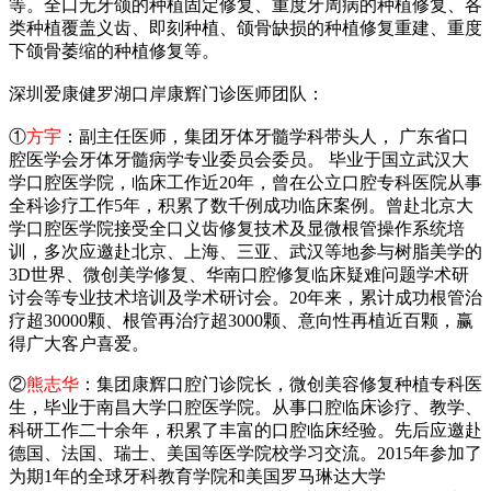
等。全口无牙颌的种植固定修复、重度牙周病的种植修复、各
类种植覆盖义齿、即刻种植、颌骨缺损的种植修复重建、重度
下颌骨萎缩的种植修复等。
深圳爱康健罗湖口岸康辉门诊医师团队：
①
方宇
：副主任医师，集团牙体牙髓学科带头人， 广东省口
腔医学会牙体牙髓病学专业委员会委员。 毕业于国立武汉大
学口腔医学院，临床工作近20年，曾在公立口腔专科医院从事
全科诊疗工作5年，积累了数千例成功临床案例。曾赴北京大
学口腔医学院接受全口义齿修复技术及显微根管操作系统培
训，多次应邀赴北京、上海、三亚、武汉等地参与树脂美学的
3D世界、微创美学修复、华南口腔修复临床疑难问题学术研
讨会等专业技术培训及学术研讨会。20年来，累计成功根管治
疗超30000颗、根管再治疗超3000颗、意向性再植近百颗，赢
得广大客户喜爱。
②
熊志华
：集团康辉口腔门诊院长，微创美容修复种植专科医
生，毕业于南昌大学口腔医学院。从事口腔临床诊疗、教学、
科研工作二十余年，积累了丰富的口腔临床经验。先后应邀赴
德国、法国、瑞士、美国等医学院校学习交流。2015年参加了
为期1年的全球牙科教育学院和美国罗马琳达大学