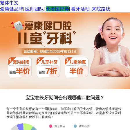
繁体中文
爱康健品牌
|
医师团队
|
长者医疗券
|
看牙活动
|
来院路线
宝宝在长牙期间会出现哪些口腔问题？
每一个宝宝的长牙都有一个周期時间，但不良口腔的卫生习惯，饮食习惯或者遗传
因素等多种因素都可能对宝宝的口腔健康和长牙产生不良影响，若是家长没有及时
发现干预容易引发以下口腔疾病：
蛀牙龋坏
排列不齐