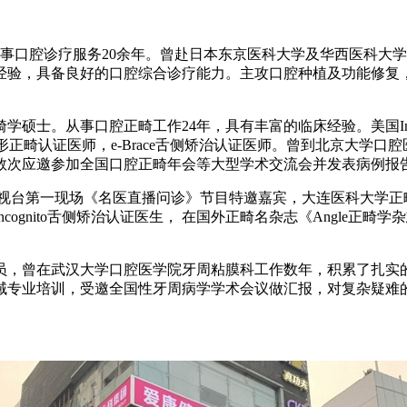
从事口腔诊疗服务20余年。曾赴日本东京医科大学及华西医科大
经验，具备良好的口腔综合诊疗能力。主攻口腔种植及功能修复
。从事口腔正畸工作24年，具有丰富的临床经验。美国Invisal
gn时代天使隐形正畸认证医师，e-Brace舌侧矫治认证医师。曾到北
数次应邀参加全国口腔正畸年会等大型学术交流会并发表病例报
电视台第一现场《名医直播问诊》节目特邀嘉宾，大连医科大学正
 德国Incognito舌侧矫治认证医生， 在国外正畸名杂志《Ang
员，曾在武汉大学口腔医学院牙周粘膜科工作数年，积累了扎实
域专业培训，受邀全国性牙周病学学术会议做汇报，对复杂疑难