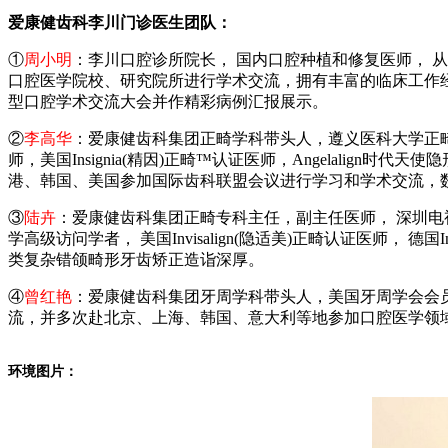
爱康健齿科李川门诊医生团队：
①
周小明
：李川口腔诊所院长， 国内口腔种植和修复医师， 
口腔医学院校、研究院所进行学术交流，拥有丰富的临床工作
型口腔学术交流大会并作精彩病例汇报展示。
②
李高华
：爱康健齿科集团正畸学科带头人，遵义医科大学正畸学硕士
师，美国Insignia(精因)正畸™认证医师，Angelali
港、韩国、美国参加国际齿科联盟会议进行学习和学术交流，
③
陆卉
：爱康健齿科集团正畸专科主任，副主任医师， 深圳
学高级访问学者， 美国Invisalign(隐适美)正畸认证医师，
类复杂错颌畸形牙齿矫正造诣深厚。
④
曾红艳
：爱康健齿科集团牙周学科带头人，美国牙周学会会
流，并多次赴北京、上海、韩国、意大利等地参加口腔医学领
环境图片：