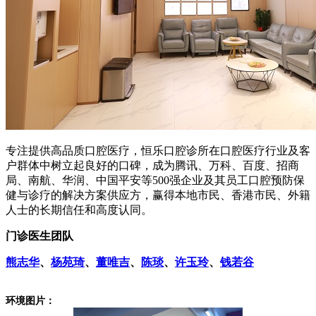
专注提供高品质口腔医疗，恒乐口腔诊所在口腔医疗行业及客
户群体中树立起良好的口碑，成为腾讯、万科、百度、招商
局、南航、华润、中国平安等500强企业及其员工口腔预防保
健与诊疗的解决方案供应方，赢得本地市民、香港市民、外籍
人士的长期信任和高度认同。
门诊医生团队
熊志华
、
杨苑琦
、
董唯吉
、
陈琰
、
许玉玲
、
钱若谷
环境图片：