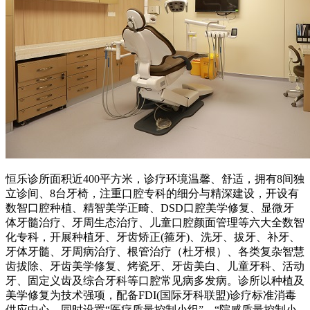
恒乐诊所面积近400平方米，诊疗环境温馨、舒适，拥有8间独
立诊间、8台牙椅，注重口腔专科的细分与精深建设，开设有
数智口腔种植、精智美学正畸、DSD口腔美学修复、显微牙
体牙髓治疗、牙周生态治疗、儿童口腔颜面管理等六大全数智
化专科，开展种植牙、牙齿矫正(箍牙)、洗牙、拔牙、补牙、
牙体牙髓、牙周病治疗、根管治疗（杜牙根）、各类复杂智慧
齿拔除、牙齿美学修复、烤瓷牙、牙齿美白、儿童牙科、活动
牙、固定义齿及综合牙科等口腔常见病多发病。诊所以种植及
美学修复为技术强项，配备FDI(国际牙科联盟)诊疗标准消毒
供应中心，同时设置“医疗质量控制小组”、“院感质量控制小