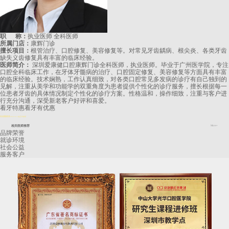
职 称：
执业医师 全科医师
所属门店：
康辉门诊
擅长项目：
根管治疗、口腔修复、美容修复等。对常见牙齿龋病、根尖炎、各类牙齿
缺失义齿修复具有丰富的临床经验。
医师简介：
深圳爱康健口腔康辉门诊全科医师，执业医师。毕业于广州医学院，专注
口腔全科临床工作，在牙体牙髓病的治疗、口腔固定修复、美容修复等方面具有丰富
的临床经验。技术娴熟，工作认真细致，对各类口腔常见多发病的诊疗有自己独到的
见解，注重从美学和功能学的双重角度为患者提供个性化的诊疗服务，擅长根据每一
位患者牙齿的具体情况制定个性化的诊疗方案。性格温和，操作细致，注重与客户进
行充分沟通，深受新老客户好评和喜爱。
看牙特惠
看牙有优惠
長者醫療券
2024.8.14起正式啟用
相关医师推荐
More+
品牌荣誉
就诊环境
社会公益
服务客户