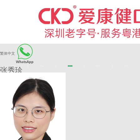
繁体中文
|
|
|
|
爱康健品牌
医师团队
长者医疗券
看牙活动
来院路线
张秀珍