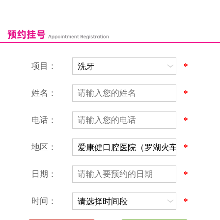
深圳爱康健口腔医院
康辉口腔门诊部
富康口腔门诊部
恒洁口腔门诊部
恒乐口腔诊所
富港口腔诊所
项目：
*
姓名：
*
电话：
*
地区：
*
深圳爱康健口腔医院
地址：深圳市罗湖区建设路罗湖火车站大楼C区1-2楼北侧、4-8楼
营业时间：9:00-18:00
日期：
*
（节假日照常上班）
香港电话：00852-62157070
深圳电话：0755-61302632
时间：
*
微信线上预约：aikangjian1995
微信小程序：爱康健齿科
爱康健官方网站：www.ckj100.com