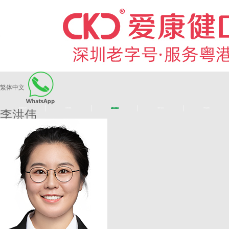
繁体中文
|
|
|
|
爱康健品牌
医师团队
长者医疗券
看牙活动
来院路线
李洪伟