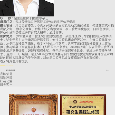
职 称：
副主任医师 口腔医学硕士
所属门店：
深圳爱康健口腔医院,口腔修复科,牙体牙髓科
擅长项目：
牙齿美容修复，各类牙列缺损的固定及活动义齿的修复、铸造支架式可摘
局部义齿、 数字化修复、种植上部义齿修复等。在口腔数字化修复、口腔色度学、口
腔仿生材料等领域进行过深入研究，成绩显著。
医师简介：
深圳爱康健口腔医院口腔修复医生，副主任医师，华西口腔临床医学硕
士，毕业于四川大学华西口腔医学院，专注口腔临床诊疗近20年。主修口腔修复专
业，从事口腔修复学临床、教学和科研工作多年，具有丰富的口腔修复临床工作经
验，参与编著《全瓷修复技术》(人民卫生出版社)。2018年获得广东省民营口腔医师
病例展示竞赛银奖，2019年获得金奖。善于结合面部黄金比例、笑线比例等美学理
念，运用DSD、层塑、瑞士SIC等技术为顾客定制个性化的修复方案恢复牙齿正常功
能的同时实现牙齿的美学效果，对临床口腔常见多发疾病治疗有丰富经验。
看牙特惠
看牙有优惠
長者醫療券
2024.8.14起正式啟用
相关医师推荐
More+
品牌荣誉
就诊环境
社会公益
服务客户