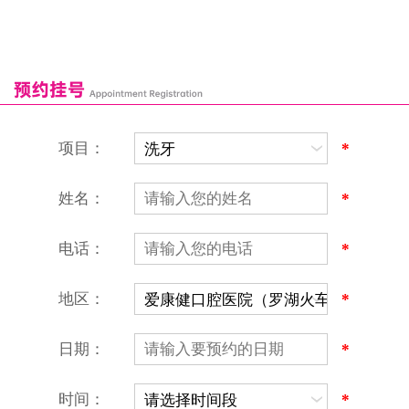
福田口岸
深圳湾口岸
深圳爱康健口腔医院
康辉口腔门诊部
富康口腔门诊部
恒洁口腔门诊部
恒乐口腔诊所
富港口腔诊所
项目：
*
姓名：
*
电话：
*
地区：
*
深圳爱康健口腔医院
地址：深圳市罗湖区建设路罗湖火车站大楼C区1-2楼北侧、4-8楼
营业时间：9:00-18:00
日期：
*
（节假日照常上班）
香港电话：00852-62157070
深圳电话：0755-61302632
时间：
*
微信线上预约：aikangjian1995