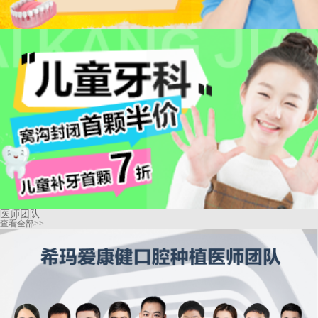
医师团队
查看全部>>