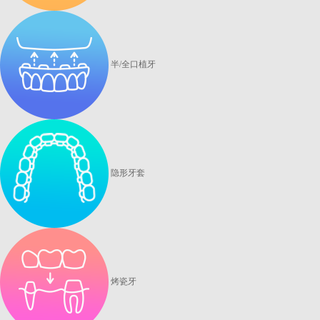
半/全口植牙
隐形牙套
烤瓷牙