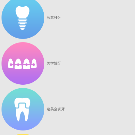
智慧种牙
美学矫牙
速美全瓷牙