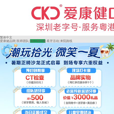
繁体中文
爱康健品牌
|
医师团队
|
长者医疗券
|
看牙活动
|
来院路线