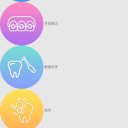
牙齿矫正
树脂补牙
洗牙