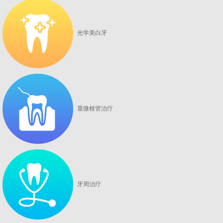
光学美白牙
显微根管治疗
牙周治疗