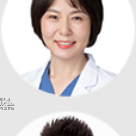
李红枝
儿牙主任
在线客服