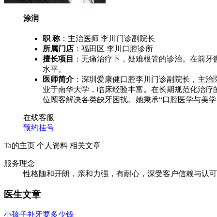
涂润
职 称
：主治医师 李川门诊副院长
所属门店
：福田区 李川口腔诊所
擅长项目
：无痛治疗下，疑难根管的诊治。在前牙
水平。
医师简介
：
深圳爱康健口腔李川门诊副院长，主治
业于南华大学，临床经验丰富。在长期规范化治疗
位顾客解决各类缺牙困扰。她秉承“口腔医学与美
在线客服
预约挂号
Ta的主页
个人资料
相关文章
服务理念
性格随和开朗，亲和力强，有耐心，深受客户信赖与认可
医生文章
小孩子补牙要多少钱