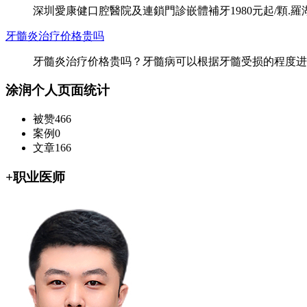
深圳愛康健口腔醫院及連鎖門診嵌體補牙1980元起/顆
牙髓炎治疗价格贵吗
牙髓炎治疗价格贵吗？牙髓病可以根据牙髓受损的程度进
涂润个人页面统计
被赞
466
案例
0
文章
166
+
职业医师