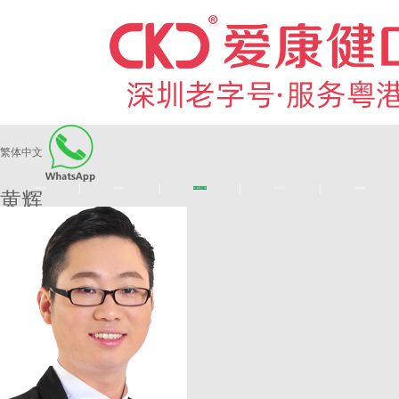
繁体中文
|
|
|
|
爱康健品牌
医师团队
长者医疗券
看牙活动
来院路线
黄辉