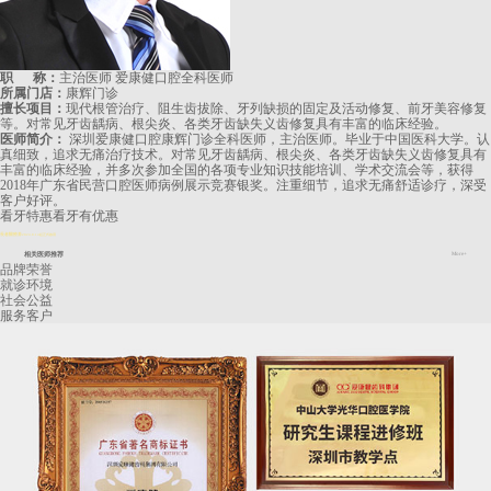
职 称：
主治医师 爱康健口腔全科医师
所属门店：
康辉门诊
擅长项目：
现代根管治疗、阻生齿拔除、牙列缺损的固定及活动修复、前牙美容修复
等。对常见牙齿龋病、根尖炎、各类牙齿缺失义齿修复具有丰富的临床经验。
医师简介：
深圳爱康健口腔康辉门诊全科医师，主治医师。毕业于中国医科大学。认
真细致，追求无痛治疗技术。对常见牙齿龋病、根尖炎、各类牙齿缺失义齿修复具有
丰富的临床经验，并多次参加全国的各项专业知识技能培训、学术交流会等，获得
2018年广东省民营口腔医师病例展示竞赛银奖。注重细节，追求无痛舒适诊疗，深受
客户好评。
看牙特惠
看牙有优惠
長者醫療券
2024.8.14起正式啟用
相关医师推荐
More+
品牌荣誉
就诊环境
社会公益
服务客户