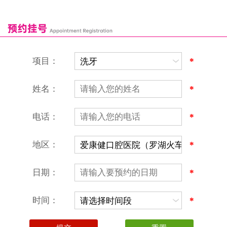
康辉口腔门诊部
富康口腔门诊部
恒洁口腔门诊部
恒乐口腔诊所
富港口腔诊所
项目：
*
姓名：
*
电话：
*
地区：
*
深圳爱康健口腔医院
地址：深圳市罗湖区建设路罗湖火车站大楼C区1-2楼北侧、4-8楼
营业时间：9:00-18:00
日期：
*
（节假日照常上班）
香港电话：00852-62157070
深圳电话：0755-61302632
时间：
*
微信线上预约：aikangjian1995
微信小程序：爱康健齿科
爱康健官方网站：www.ckj100.com
本网站信息仅供参考，不作为诊疗及医疗根据