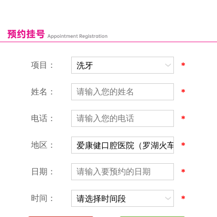
深圳爱康健口腔医院
康辉口腔门诊部
富康口腔门诊部
恒洁口腔门诊部
恒乐口腔诊所
富港口腔诊所
项目：
*
姓名：
*
电话：
*
地区：
*
深圳爱康健口腔医院
地址：深圳市罗湖区建设路罗湖火车站大楼C区1-2楼北侧、4-8楼
营业时间：9:00-18:00
日期：
*
（节假日照常上班）
香港电话：00852-62157070
深圳电话：0755-61302632
时间：
*
微信线上预约：aikangjian1995
微信小程序：爱康健齿科
爱康健官方网站：www.ckj100.com