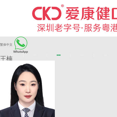
繁体中文
|
|
|
|
爱康健品牌
医师团队
长者医疗券
看牙活动
来院路线
王楠