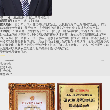
职 称：
主治医师 口腔正畸专科医师
所属门店：
富亨门诊,裕亨门诊
擅长项目：
青少年、成人各类错颌畸形矫正、无托槽隐形矫正等;在根管治疗、前牙
DSD微笑美学设计/美学修复、各类阻生智齿拔除等全科诊疗领域亦经验丰富。
医师简介：
爱康健口腔集团裕亨/富亨口腔门诊正畸专科医师，主治医师，美国
Invisalign正畸认证医师，时代天使隐形正畸认证医师，Spark(精靓)隐形矫治认证医
师。从事口腔正畸临床工作10余年，进修于吉林大学口腔医院正畸科，拥有扎实的正
畸诊疗理论基础和临床经验，对技术精益求精，治疗操作细致认真，能熟练应用各类
前沿矫治技术和数字化理念于诊疗中；性格开朗，具有亲和力，为客户设想周到，能
从健康和美观的双重角度为客户提供个性化解决方案。
看牙特惠
看牙有优惠
長者醫療券
2024.8.14起正式啟用
相关医师推荐
More+
品牌荣誉
就诊环境
社会公益
服务客户