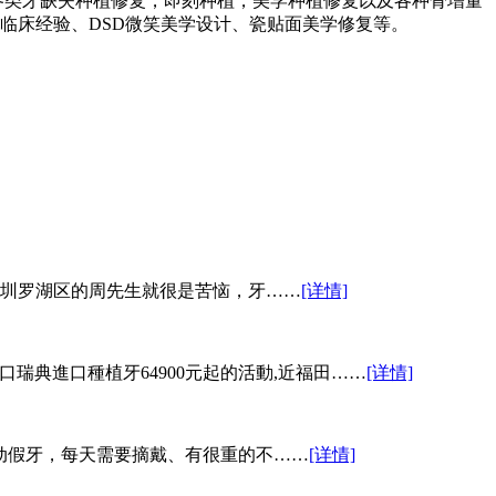
各类牙缺失种植修复，即刻种植，美学种植修复以及各种骨增量
临床经验、DSD微笑美学设计、瓷贴面美学修复等。
圳罗湖区的周先生就很是苦恼，牙……
[详情]
,半口瑞典進口種植牙64900元起的活動,近福田……
[详情]
动假牙，每天需要摘戴、有很重的不……
[详情]