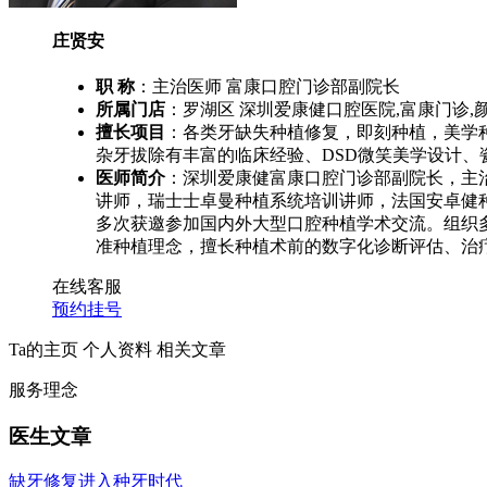
庄贤安
职 称
：主治医师 富康口腔门诊部副院长
所属门店
：罗湖区 深圳爱康健口腔医院,富康门诊,
擅长项目
：各类牙缺失种植修复，即刻种植，美学
杂牙拔除有丰富的临床经验、DSD微笑美学设计、
医师简介
：
深圳爱康健富康口腔门诊部副院长，主治
讲师，瑞士士卓曼种植系统培训讲师，法国安卓健种植
多次获邀参加国内外大型口腔种植学术交流。组织多
准种植理念，擅长种植术前的数字化诊断评估、治
在线客服
预约挂号
Ta的主页
个人资料
相关文章
服务理念
医生文章
缺牙修复进入种牙时代