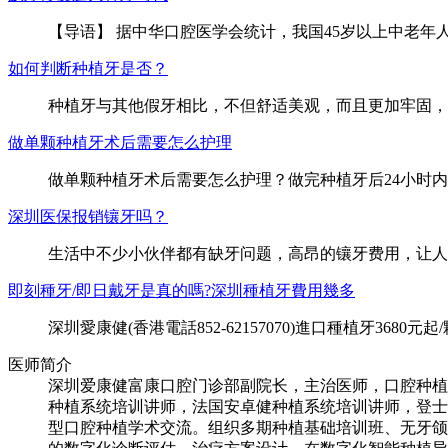
【导语】 据中华口腔医学会统计，我国45岁以上中老年
如何判断种植牙是否？
种植牙与其他假牙相比，不但舒适美观，而且更加牢固，
做单颗种植牙术后需要怎么护理
做单颗种植牙术后需要怎么护理？做完种植牙后24小时
深圳医保报销镶牙吗？
生活中不少小伙伴都有缺牙问题，高昂的镶牙费用，让人
即刻種牙/即日戴牙是真的嗎?深圳種植牙費用幾多
深圳愛康健(香港電話852-62157070)進口種植牙36
医师简介
深圳爱康健富康口腔门诊部副院长，主治医师，口腔种植及
种植系统培训讲师，法国安卓健种植系统培训讲师，登士柏
型口腔种植学术交流。组织多期种植基础培训班、无牙颌