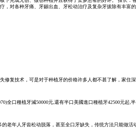
板下完成无创、微创种植并且获得了众多患者的好评。 擅长：
疗，对各种牙痛、牙龈出血、牙松动治疗及复杂牙拔除有丰富的
失修复技术，可是对于种植牙的价格许多人都不甚了解，家住深
070)全口種植牙減50000元,還有半口美國進口種植牙42500元起
多的老年人牙齿松动脱落，甚至全口牙缺失，传统方法只能做活