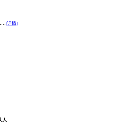
……
[详情]
头人