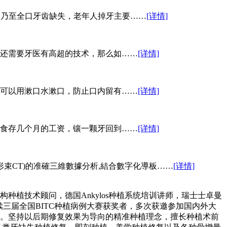
半口乃至全口牙齿缺失，老年人掉牙主要……
[详情]
还需要牙医有高超的技术，那么如……
[详情]
后可以用漱口水漱口，防止口内留有……
[详情]
食存几个月的工资，镶一颗牙回到……
[详情]
(錐形束CT)的准確三維數據分析,結合數字化導板……
[详情]
植技术顾问，德国Ankylos种植系统培训讲师，瑞士士卓曼
续三届全国BITC种植病例大赛获奖者，多次获邀参加国内外大
享。坚持以后期修复效果为导向的精准种植理念，擅长种植术前