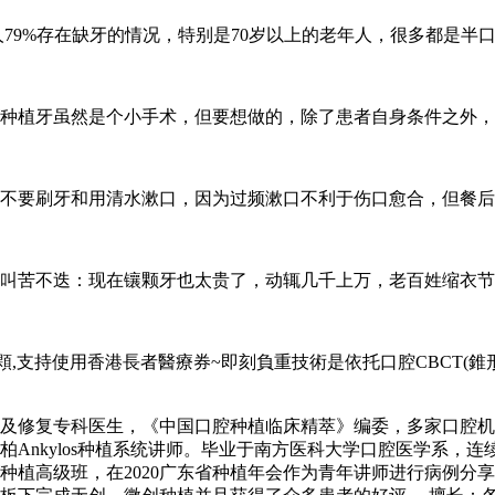
人79%存在缺牙的情况，特别是70岁以上的老年人，很多都是
种植牙虽然是个小手术，但要想做的，除了患者自身条件之外，
内不要刷牙和用清水漱口，因为过频漱口不利于伤口愈合，但餐
叫苦不迭：现在镶颗牙也太贵了，动辄几千上万，老百姓缩衣节
80元起/顆,支持使用香港長者醫療券~即刻負重技術是依托口腔CBCT
修复专科医生，《中国口腔种植临床精萃》编委，多家口腔机构种
Ankylos种植系统讲师。毕业于南方医科大学口腔医学系，连
种植高级班，在2020广东省种植年会作为青年讲师进行病例分