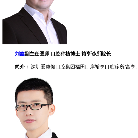
刘鑫
副主任医师 口腔种植博士 裕亨诊所院长
简介：
深圳爱康健口腔集团福田口岸裕亨口腔诊所/富亨