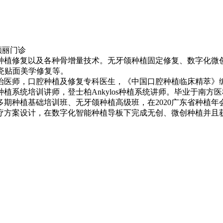
颜丽门诊
种植修复以及各种骨增量技术。无牙颌种植固定修复、数字化微
瓷贴面美学修复等。
医师，口腔种植及修复专科医生，《中国口腔种植临床精萃》编委
系统培训讲师，登士柏Ankylos种植系统讲师。毕业于南方
期种植基础培训班、无牙颌种植高级班，在2020广东省种植
疗方案设计，在数字化智能种植导板下完成无创、微创种植并