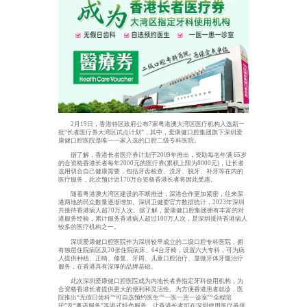
2月19日，香港特区政府公布7家粤港澳大湾区医疗机构入选新一
批“长者医疗券大湾区试点计划”，其中，爱康健口腔集团旗下深圳爱
康健口腔医院是唯一一家入选的口腔二级专科医院。
据了解，香港长者医疗券计划于2009年推出，资助每名年满 65岁
的合资格香港长者每年2000元的医疗券(累积上限为8000元)，让长者
选用切合自己健康需要，包括牙齿检查、洗牙、脱牙、补牙等在内的
医疗服务，此次预计近170万合资格香港长者将因此受惠。
随着粤港澳大湾区建设的不断推进，深港合作更加紧密，往来深
港两地的民众数量逐渐增加。深圳卫健委官方数据统计，2023年深圳
共接待香港病人超70万人次。据了解，爱康健口腔集团拥有丰富的对
港服务经验，累计服务香港病人超过100万人次，是深圳接待香港病人
较多的医疗机构之一。
深圳爱康健口腔医院作为深圳较早成立的二级口腔专科医院，拥
有独层住院病区及20张住院病床、64台牙椅，设置六大专科，可为病
人提供种植、正畸、修复、牙周、儿童口腔治疗、显微牙体牙髓治疗
服务，在香港具有深厚的品牌基础。
此次深圳爱康健口腔医院成为内地长者券指定牙科使用机构，为
合资格香港长者提供更大的便利和灵活性。为方便香港患者就诊，医
院推出“无假日齿科”“可自选预约医生”“一医一患一诊室”“全程陪
护”及“粤语服务”等港式特色服务，让香港长者可在深圳使用医疗券接