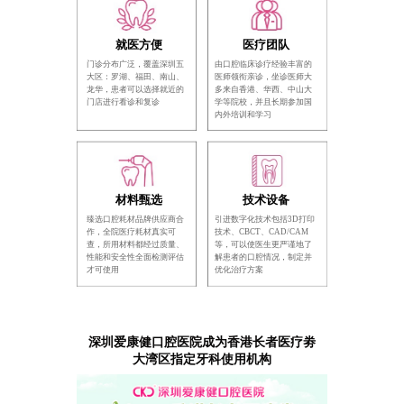
就医方便
医疗团队
门诊分布广泛，覆盖深圳五
由口腔临床诊疗经验丰富的
大区：罗湖、福田、南山、
医师领衔亲诊，坐诊医师大
龙华，患者可以选择就近的
多来自香港、华西、中山大
门店进行看诊和复诊
学等院校，并且长期参加国
内外培训和学习
材料甄选
技术设备
臻选口腔耗材品牌供应商合
引进数字化技术包括3D打印
作，全院医疗耗材真实可
技术、CBCT、CAD/CAM
查，所用材料都经过质量、
等，可以使医生更严谨地了
性能和安全性全面检测评估
解患者的口腔情况，制定并
才可使用
优化治疗方案
深圳爱康健口腔医院成为香港长者医疗劵
大湾区指定牙科使用机构