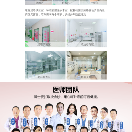
休闲区
影像区
住院部
建有消毒供应室，标准的层流手术室，配备德国美莱格脉动真空高温
高压灭菌器，苛刻要求每个细节，多措并举防范感染
消毒灭菌区
清洁存储区
去污检查区
包装灭菌区