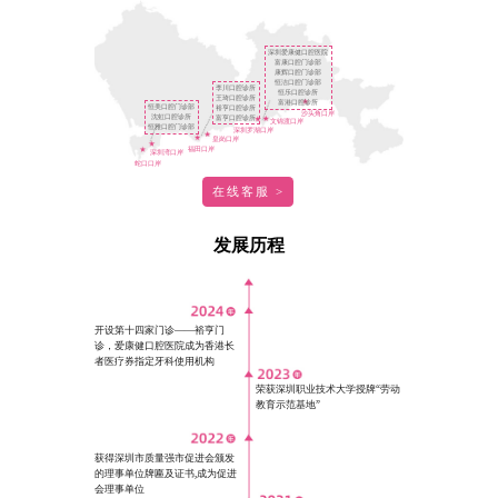
深圳爱康健口腔医院
富康口腔门诊部
康辉口腔门诊部
恒洁口腔门诊部
李川口腔诊所
恒乐口腔诊所
王琦口腔诊所
富港口腔诊所
恒美口腔门诊部
裕亨口腔诊所
沙头角口岸
沈虹口腔诊所
富亨口腔诊所
文锦渡口岸
恒雅口腔门诊部
深圳罗湖口岸
皇岗口岸
福田口岸
深圳湾口岸
蛇口口岸
在线客服 >
发展历程
开设第十四家门诊——裕亨门
诊，爱康健口腔医院成为香港长
者医疗券指定牙科使用机构
荣获深圳职业技术大学授牌“劳动
教育示范基地”
获得深圳市质量强市促进会颁发
的理事单位牌匾及证书,成为促进
会理事单位