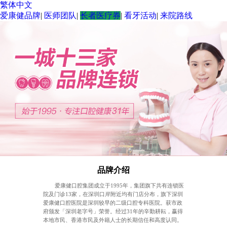
繁体中文
爱康健品牌
|
医师团队
|
长者医疗券
|
看牙活动
|
来院路线
品牌介绍
爱康健口腔集团成立于1995年，集团旗下共有连锁医
院及门诊13家，在深圳口岸附近均有门店分布，旗下深圳
爱康健口腔医院是深圳较早的二级口腔专科医院。获市政
府颁发「深圳老字号」荣誉。经过31年的辛勤耕耘，赢得
本地市民、香港市民及外籍人士的长期信任和高度认同。