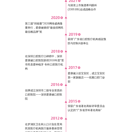
与港资上市集团希玛眼科
(3309.HK)达成战略合作
第三届“圳能量”2020网络盛典隆
重举行，爱康健摘得“最值得网民
最信赖品牌”奖
获得"广东省口腔医疗机构感染预
防与控制A级单位
在深圳口腔医疗口碑榜中，深圳
爱康健口腔医院获得2018年度“受
市民喜爱种植牙·专科口腔医疗机
构
爱康健入驻宝安区，成立宝安区
第一家旗舰店一一炫雅口腔门诊
部
挂牌成立深圳市二级专业资质的
口腔医院一一深圳爱康健口腔医
院
荣获广东省著名商标评审委员会
认定的“广东省牙科著名商标"
在罗湖区卫生和人口计划生育局
民营医疗机构医疗服务整体管理