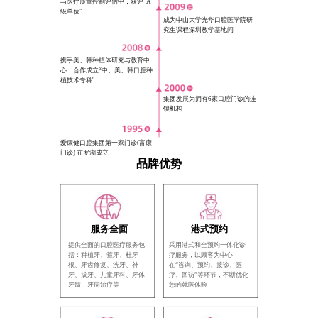
与医疗质量控制评估中，获评"A
级单位"
成为中山大学光华口腔医学院研
究生课程深圳教学基地问
携手美、韩种植体研究与教育中
心，合作成立“中、美、韩口腔种
植技术专科'
集团发展为拥有6家口腔门诊的连
锁机构
爱康健口腔集团第一家门诊(富康
门诊) 在罗湖成立
品牌优势
服务全面
港式预约
提供全面的口腔医疗服务包
采用港式和全预约一体化诊
括：种植牙、箍牙、杜牙
疗服务，以顾客为中心，
根、牙齿修复、洗牙、补
在“咨询、预约、接诊、医
牙、拔牙、儿童牙科、牙体
疗、回访”等环节，不断优化
牙髓、牙周治疗等
您的就医体验