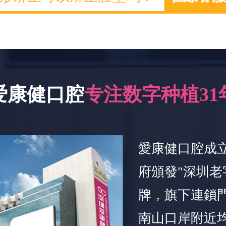
爱康健口腔
专注数字种植31
愛康健口腔成立
府頒發"深圳老
牌，旗下連鎖
南山口岸附近