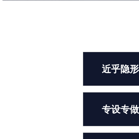
近乎隐形
专设专做