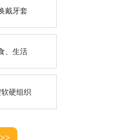
换戴牙套
食、生活
腔软硬组织
>>