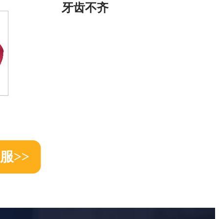
牙齿不齐
服>>