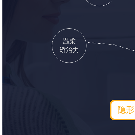
温柔
矫治力
隐形