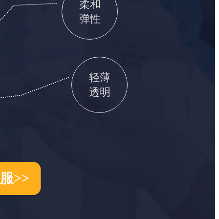
柔和
弹性
轻薄
透明
服>>