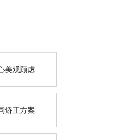
心美观顾虑
同矫正方案