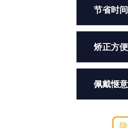
节省时间
矫正方便
佩戴惬意
隐