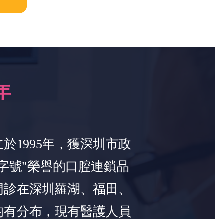
年
於1995年，獲深圳市政
字號"榮譽的口腔連鎖品
門診在深圳羅湖、福田、
均有分布，現有醫護人員