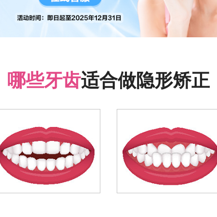
哪些牙齿
适合做隐形矫正