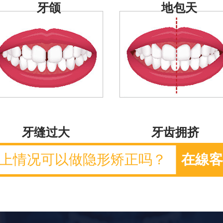
牙颌
地包天
牙缝过大
牙齿拥挤
上情况可以做隐形矫正吗？
在線客