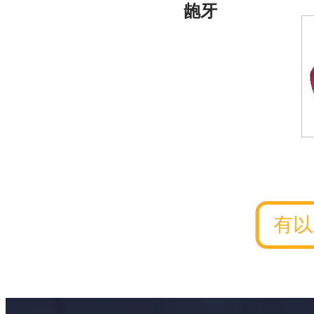
龅牙
有以