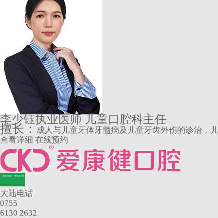
李少钰
执业医师 儿童口腔科主任
擅长：
成人与儿童牙体牙髓病及儿童牙齿外伤的诊治，儿童
查看详细
在线预约
—香港长者医疗券指定牙科
—
大陆电话
0755
6130 2632