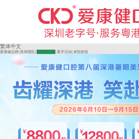
繁体中文
爱康健品牌
|
医师团队
|
长者医疗券
|
看牙活动
|
来院路线