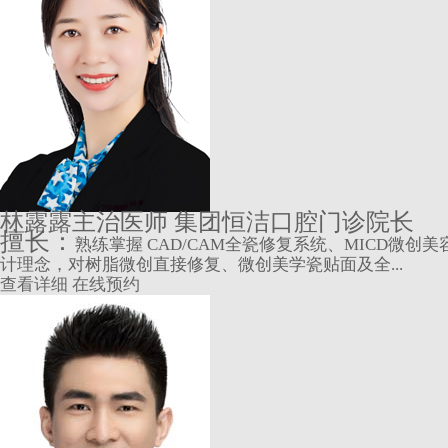
林露露
主治医师 集团恒洁口腔门诊院长
擅长：
熟练掌握 CAD/CAM全瓷修复系统、MICD微创
计理念，对树脂微创直接修复、微创美学瓷贴面及全...
查看详细
在线预约