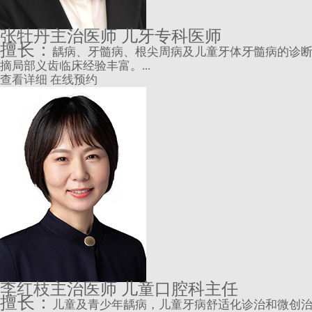
张牡丹
主治医师 儿牙专科医师
擅长：
龋病、牙髓病、根尖周病及儿童牙体牙髓病的诊
摘局部义齿临床经验丰富。...
查看详细
在线预约
李红枝
主治医师 儿童口腔科主任
擅长：
儿童及青少年龋病，儿童牙病舒适化诊治和微创