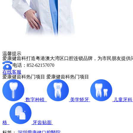
温馨提示
爱康健齿科打造粤港澳大湾区口腔连锁品牌，为市民朋友提供问
电话：852-62157070
在线客服
爱康健齿科热门项目
爱康健齿科热门项目
数字种植
美学矫牙
儿童牙
格
牙齿贴面
标签：
深圳愛康健口腔醫院