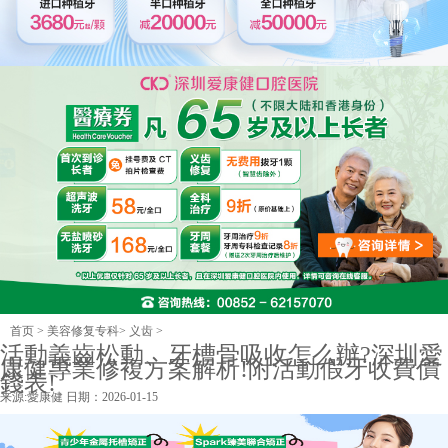
首页
>
美容修复专科
>
义齿
>
活動義齒松動、牙槽骨吸收怎么辦?深圳愛
康健專業修複方案解析!附活動假牙收費價
錢表!
来源:
愛康健
日期：2026-01-15