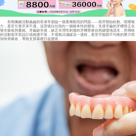
長期佩戴活動義齒的長者常面臨一個逐漸顯現的問題——假牙開始松動、咀嚼無
力，甚至引發牙床不適。這背後往往指向一個根本性的變化：支撐牙齒的牙槽骨正在
發生吸收與萎縮。牙齒缺失後，缺乏生理性刺激的牙槽骨會自然緩慢地流失，而傳統
的活動假牙若設計或維護不當，不僅無法減緩這一過程，甚至可能因不均衡的壓力而
加快骨吸收，導致支撐基礎日益變差。