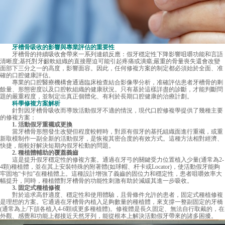
牙槽骨吸收的影響與專業評估的重要性
牙槽骨的持續吸收會帶來一系列連鎖反應：假牙穩定性下降影響咀嚼功能和言語
清晰度;基托對牙齦軟組織的直接壓迫可能引起疼痛或潰瘍;嚴重的骨量喪失還會改變
面部下三分之一的高度，影響面容。因此，任何修複方案的制定都必須始於全面、准
確的口腔健康評估。
專業的口腔醫療機構會通過臨床檢查結合影像學分析，准確評估患者牙槽骨的剩
餘量、形態密度以及口腔軟組織的健康狀況。只有基於這樣詳盡的診斷，才能判斷問
題的嚴重程度，並制定出真正個體化、有利於長期口腔健康的治療計劃。
科學修複方案解析
針對因牙槽骨吸收而導致活動假牙不適的情況，現代口腔修複學提供了幾種主要
的修複方案：
1. 活動假牙重襯或更換
當牙槽骨形態發生改變但程度較輕時，對原有假牙的基托組織面進行重襯，或重
新取模制作一副全新的活動假牙，是恢複其密合度的有效方式。這種方法相對經濟、
快捷，能較好解決短期內假牙松動的問題。
2. 種植體輔助的覆蓋義齒
這是提升假牙穩定性的修複方案。通過在牙弓的關鍵受力位置植入少量(通常為2-
4顆)種植體，並在其上安裝特殊的附著體(如球帽、杆卡或Locator)，使活動假牙能夠
牢固地“卡扣”在種植體上。這種設計增強了義齒的固位力和穩定性，患者咀嚼效率大
幅提升，同時，種植體對牙槽骨的功能性刺激有助於減緩其進一步吸收。
3. 固定式種植修複
對於追求高舒適度、穩定性和使用體驗，且骨條件允許的患者，固定式種植修複
是理想的方案。它通過在牙槽骨內植入足夠數量的種植體，來支撐一整副固定的牙橋
(通常為上/下頜各植入4-6顆或更多種植體)。修複體是長久固定、無法自行取戴的，在
外觀、感覺和功能上都接近天然牙列，能從根本上解決活動假牙帶來的諸多困擾。