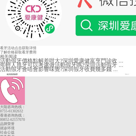
看牙活动
点击获取详情
了解价格
获取看牙费用
相关阅读
活動假牙價格點解差咁大?深圳愛康健富亨門診收 ...
年輕人甩牙可以考慮做活動假牙嗎?深圳活動假牙 ...
活動假牙會唔會影響味覺?深圳假牙收費幾多錢 ...
相关医师推荐
More+
大陆咨询热线：
0755-61302632
香港咨询热线：
00852-62157070
品牌荣誉
就诊环境
社会公益