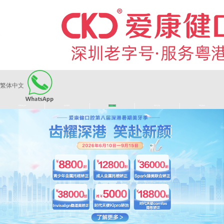
繁体中文
|
|
|
|
爱康健品牌
医师团队
长者医疗券
看牙活动
来院路线