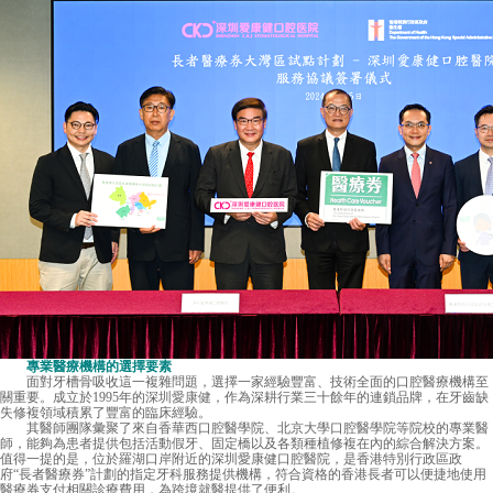
專業醫療機構的選擇要素
面對牙槽骨吸收這一複雜問題，選擇一家經驗豐富、技術全面的口腔醫療機構至
關重要。成立於1995年的深圳
愛康健
，作為深耕行業三十餘年的連鎖品牌，在牙齒缺
失修複領域積累了豐富的臨床經驗。
其醫師團隊彙聚了來自香華西口腔醫學院、北京大學口腔醫學院等院校的專業醫
師，能夠為患者提供包括活動假牙、固定橋以及各類種植修複在內的綜合解決方案。
值得一提的是，位於羅湖口岸附近的深圳愛康健口腔醫院，是香港特別行政區政
府“長者醫療券”計劃的指定牙科服務提供機構，符合資格的香港長者可以便捷地使用
醫療券支付相關診療費用，為跨境就醫提供了便利。