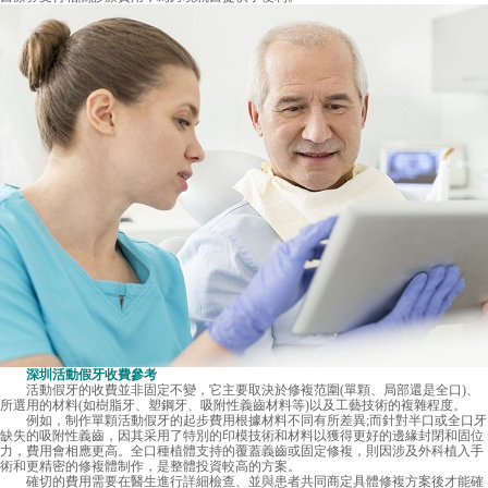
深圳活動假牙收費
參考
活動假牙的收費並非固定不變，它主要取決於修複范圍(單顆、局部還是全口)、
所選用的材料(如樹脂牙、塑鋼牙、吸附性義齒材料等)以及工藝技術的複雜程度。
例如，制作單顆活動假牙的起步費用根據材料不同有所差異;而針對半口或全口牙
缺失的吸附性義齒，因其采用了特別的印模技術和材料以獲得更好的邊緣封閉和固位
力，費用會相應更高。全口種植體支持的覆蓋義齒或固定修複，則因涉及外科植入手
術和更精密的修複體制作，是整體投資較高的方案。
確切的費用需要在醫生進行詳細檢查、並與患者共同商定具體修複方案後才能確