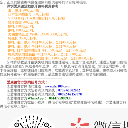
定。正規的醫療機構會在治療前提供清晰的項目費用明細。
深圳愛康健活動假牙價格費用參考：
·進口膠牙 200元起/顆
·日本塑鋼樹脂牙 350元起/顆
·VITALIFE(VITA3D樹脂牙) 480元起/顆
·隱形義齒 900元起/托
·膠托 1200元起/托
·鋼托 1800元起/托
·美國生物合金(Vitallum2000) 3000元起/托
·純鈦托 3500元起/托
·膠托+進口膠牙 半口3000元起，全口4500元起
·鋼托+進口膠牙 半口4300元起，全口7000元起
·鋼托+日本塑鋼樹脂牙 半口5500元起，全口9500元起
·格萊美吸附性義齒 半口7000元起，全口13800元起
·BPS(生物功能性總義齒) 半口12000元起，全口20000元起
牙槽骨吸收是牙齒缺失後的自然生理過程，但並非無法應對。通過定期的口腔檢
查(建議活動假牙佩戴者每年至少一次)，可以及時監測骨量變化。當出現問題時，尋
求專業評估，並根據自身口腔條件、功能需求及預算，選擇從重襯、更換假牙到種植
體支持修複等不同層級的方案，是重獲舒適咀嚼與健康口腔功能的關鍵。
————————————————
爱康健官方预约挂号方式：
①爱康健官网预约通道：
www.ckj100.com
②爱康健官方大陆咨询预约热线：
0755-61302632
③爱康健官方香港咨询预约热线：
00852-62157070
④爱康健官方
WhatsApp：+8614775988935
⑤爱康健官方微信小程序：微信小程序搜索“爱康健齿科”或扫描下方爱康健齿科
微信小程序二维码