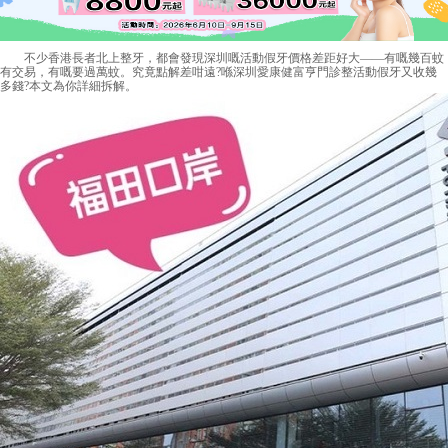
不少香港長者北上整牙，都會發現深圳嘅活動假牙價格差距好大——有嘅幾百蚊
有交易，有嘅要過萬蚊。究竟點解差咁遠?喺深圳
愛康健
富亨門診整活動假牙又收幾
多錢?本文為你詳細拆解。