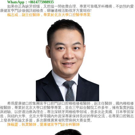
WhatsApp：+8614775988935
如果你正為缺牙煩惱，又想揾一間收費合理、專業可靠嘅牙科機構，不妨預約愛
康健富亨門診做個詳細檢查，睇嚇邊種活動假牙方案啱你!
楊志成，副主任醫師，畢業於北京大學口腔醫學專業
希瑪愛康健口腔集團富亨口腔門診口腔種植修複醫師，副主任醫師，國內種植修
複醫師，畢業於北京大學口腔醫學專業，並在三甲綜合醫院工作多年，擁有紮實的臨
床經驗。以舒適治療為理念，專注深耕牙周種植學領域，曾多次赴美國、日本學習深
造，與紐約大學、北京大學等國內外資深專家保持良好的學術交流，在專業口腔雜志
上發表學術論文多篇，多次榮獲廣東省民營病例大賽金獎。
陳楊盟，執業醫師，愛康健富亨門診全科醫師