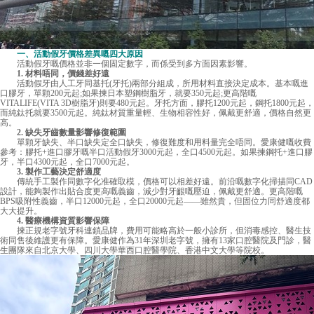
一、活動假牙價格差異嘅四大原因
活動假牙嘅價格並非一個固定數字，而係受到多方面因素影響。
1. 材料唔同，價錢差好遠
活動假牙由人工牙同基托(牙托)兩部分組成，所用材料直接決定成本。基本嘅進
口膠牙，單顆200元起;如果揀日本塑鋼樹脂牙，就要350元起;更高階嘅
VITALIFE(VITA 3D樹脂牙)則要480元起。牙托方面，膠托1200元起，鋼托1800元起，
而純鈦托就要3500元起。純鈦材質重量輕、生物相容性好，佩戴更舒適，價格自然更
高。
2. 缺失牙齒數量影響修復範圍
單顆牙缺失、半口缺失定全口缺失，修復難度和用料量完全唔同。愛康健嘅收費
參考：膠托+進口膠牙嘅半口活動假牙3000元起，全口4500元起。如果揀鋼托+進口膠
牙，半口4300元起，全口7000元起。
3. 製作工藝決定舒適度
傳統手工製作同數字化准確取模，價格可以相差好遠。前沿嘅數字化掃描同CAD
設計，能夠製作出貼合度更高嘅義齒，減少對牙齦嘅壓迫，佩戴更舒適。更高階嘅
BPS吸附性義齒，半口12000元起，全口20000元起——雖然貴，但固位力同舒適度都
大大提升。
4. 醫療機構資質影響保障
揀正規老字號牙科連鎖品牌，費用可能略高於一般小診所，但消毒感控、醫生技
術同售後維護更有保障。愛康健作為31年深圳老字號，擁有13家口腔醫院及門診，醫
生團隊來自北京大學、四川大學華西口腔醫學院、香港中文大學等院校。