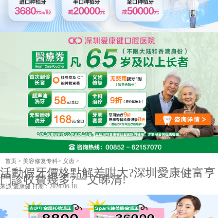
首页
>
美容修复专科
>
义齿
>
活動假牙價格點解差咁大?深圳愛康健富亨
門診收費幾多?一文睇清!
来源:
愛康健
日期：2026-06-18