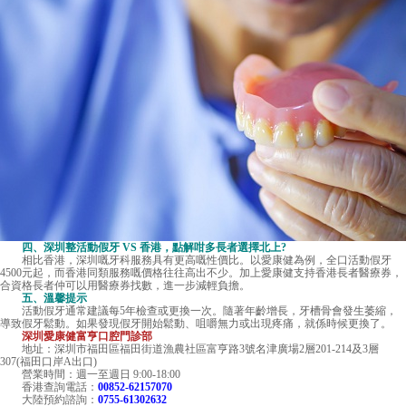
四、深圳整活動假牙 VS 香港，點解咁多長者選擇北上?
相比香港，深圳嘅牙科服務具有更高嘅性價比。以愛康健為例，全口活動假牙
4500元起，而香港同類服務嘅價格往往高出不少。加上愛康健支持香港長者醫療券，
合資格長者仲可以用醫療券找數，進一步減輕負擔。
五、溫馨提示
活動假牙通常建議每5年檢查或更換一次。隨著年齡增長，牙槽骨會發生萎縮，
導致假牙鬆動。如果發現假牙開始鬆動、咀嚼無力或出現疼痛，就係時候更換了。
深圳愛康健富亨口腔門診部
地址：深圳市福田區福田街道漁農社區富亨路3號名津廣場2層201-214及3層
307(福田口岸A出口)
營業時間：週一至週日 9:00-18:00
香港查詢電話：
00852-62157070
大陸預約諮詢：
0755-61302632