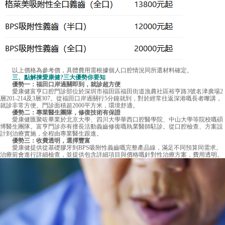
以上價格為參考價，具體費用需根據個人口腔情況同所選材料確定。
三、點解揀愛康健?三大優勢你要知
優勢一：福田口岸過關即到，就診超方便
愛康健富亨口腔門診部位於深圳市福田區福田街道漁農社區裕亨路3號名津廣場2
層201-214及3層307。從福田口岸過關行5分鐘就到，對於經常往返深港嘅長者嚟講，
就診非常方便。門診面積超2000平方米，環境舒適。
優勢二：專業醫生團隊，修復技術有保證
愛康健匯聚咗畢業於北京大學、四川大學華西口腔醫學院、中山大學等院校嘅碩
博醫生團隊。富亨門診亦有擅長活動義齒修復嘅執業醫師駐診。從口腔檢查、方案設
計到治療實施，全程由專業醫生跟進。
優勢三：收費透明，選擇豐富
愛康健提供從基礎膠牙到BPS吸附性義齒嘅完整產品線，滿足不同預算同需求。
治療前會進行詳細檢查，並提供包含詳細項目與價格嘅針對性治療方案，費用透明。