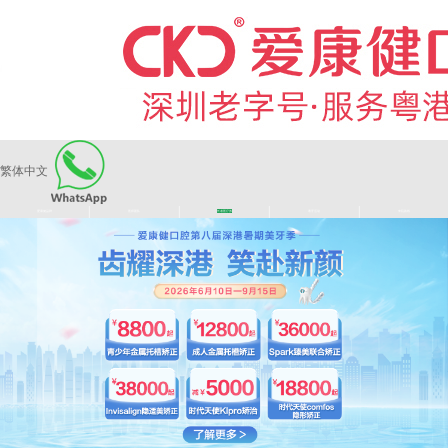
繁体中文
|
|
|
|
爱康健品牌
医师团队
长者医疗券
看牙活动
来院路线