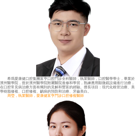
希瑪愛康健口腔集團富亨口腔門診全科醫師，執業醫師，口腔醫學學士，畢業於
濱州醫學院，曾於濱州醫學院附屬醫院進修和學習，熟練應用顯微鏡設備進行治療，
在口腔常見病治療方面有獨到的見解和豐富的經驗。擅長項目：現代化根管治療、美
學樹脂修複、口腔修複、齲病的預防和治療、牙齒美白。
周瑩，執業醫師，愛康健富亨門診口腔修複醫師