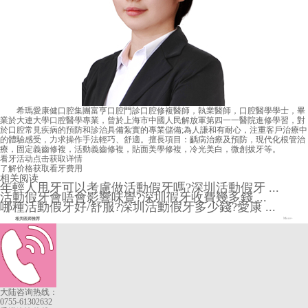
希瑪愛康健口腔集團富亨口腔門診口腔修複醫師，執業醫師，口腔醫學學士，畢
業於大連大學口腔醫學專業，曾於上海市中國人民解放軍第四一一醫院進修學習，對
於口腔常見疾病的預防和診治具備紮實的專業儲備;為人謙和有耐心，注重客戶治療中
的體驗感受，力求操作手法輕巧、舒適。擅長項目：齲病治療及預防，現代化根管治
療，固定義齒修複，活動義齒修複，貼面美學修複，冷光美白，微創拔牙等。
看牙活动
点击获取详情
了解价格
获取看牙费用
相关阅读
年輕人甩牙可以考慮做活動假牙嗎?深圳活動假牙 ...
活動假牙會唔會影響味覺?深圳假牙收費幾多錢 ...
哪種活動假牙好/舒服?深圳活動假牙多少錢?愛康 ...
相关医师推荐
More+
大陆咨询热线：
0755-61302632