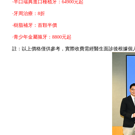
·半口瑞典進口種植牙：64900元起
·牙周治療：8折
·樹脂補牙：首顆半價
·青少年金屬箍牙：8800元起
註：以上價格僅供參考，實際收費需經醫生面診後根據個