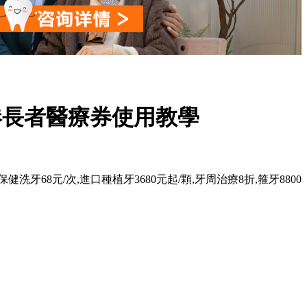
港長者醫療券使用教學
牙68元/次,進口種植牙3680元起/顆,牙周治療8折,箍牙8800