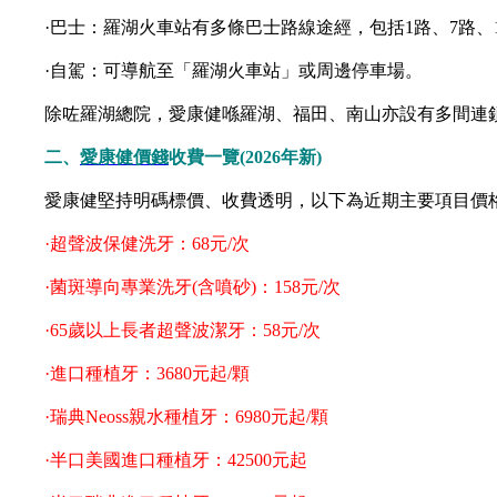
·巴士：羅湖火車站有多條巴士路線途經，包括1路、7路、12路、17
·自駕：可導航至「羅湖火車站」或周邊停車場。
除咗羅湖總院，愛康健喺羅湖、福田、南山亦設有多間連鎖
二、
愛康健價錢
收費一覽(2026年新)
愛康健堅持明碼標價、收費透明，以下為近期主要項目價格參考(
·超聲波保健洗牙：68元/次
·菌斑導向專業洗牙(含噴砂)：158元/次
·65歲以上長者超聲波潔牙：58元/次
·進口種植牙：3680元起/顆
·瑞典Neoss親水種植牙：6980元起/顆
·半口美國進口種植牙：42500元起