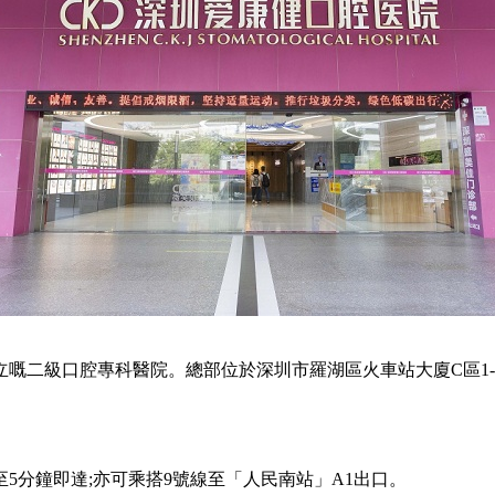
嘅二級口腔專科醫院。總部位於深圳市羅湖區火車站大廈C區1-
5分鐘即達;亦可乘搭9號線至「人民南站」A1出口。