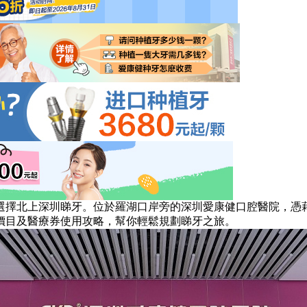
擇北上深圳睇牙。位於羅湖口岸旁的深圳愛康健口腔醫院，憑藉
價目及醫療券使用攻略，幫你輕鬆規劃睇牙之旅。