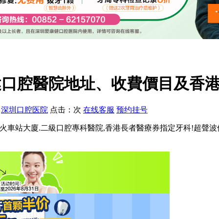
健口腔醫院地址、收費價目及香
：
深圳口腔医院
点击：
次
在线客服
预约挂号
口岸火車站大廈.二級口腔專科醫院,香港長者醫療券指定牙科!超聲波保健洗