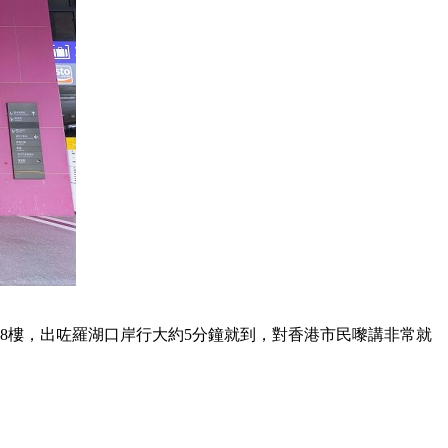
8樓，出咗羅湖口岸行大約5分鐘就到，對香港市民嚟講非常就