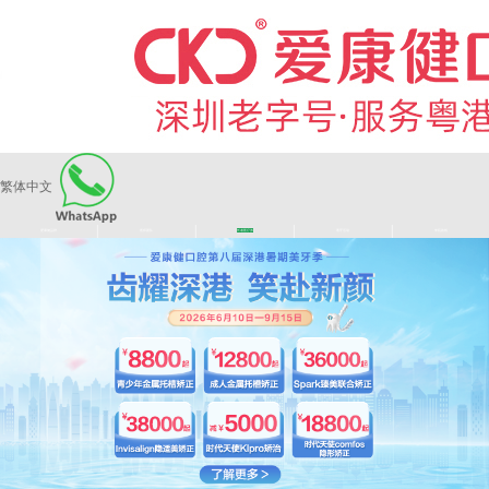
繁体中文
|
|
|
|
爱康健品牌
医师团队
长者医疗券
看牙活动
来院路线