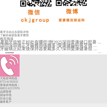
看牙活动
点击获取详情
了解价格
获取看牙费用
相关阅读
暑期牙齿矫正好处有哪些?附2025深圳爱康健口腔暑 ...
請問深圳矯正牙齒費用係幾多?愛康健齒科箍牙價 ...
牙齒矯正結束後保持器要戴多久?深圳愛康健暑假 ...
相关医师推荐
More+
大陆咨询热线：
0755-61302632
香港咨询热线：
00852-62157070
品牌荣誉
就诊环境
社会公益
服务客户