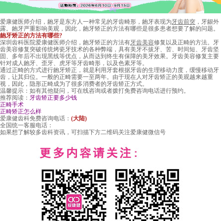
爱康健医师介绍，龅牙是东方人一种常见的牙齿畸形，龅牙表现为
牙齿前突
，牙龈外
露。龅牙严重影响美观，因此，龅牙矫正的方法有哪些是很多患者想要了解的问题。
龅牙矫正的方法有哪些?
深圳齿科医院爱康健医师介绍，龅牙矫正的方法有
牙齿美容
修复以及正畸的方法。牙
齿美容修复突破传统烤瓷牙技术的各种弊端，具有美牙不拔牙、苦、时间短、牙齿坚
固、多年后不出现黑线等优点，从而达到终生有保障的美牙效果。牙齿美容修复主要
针对成人龅牙、歪牙、虎牙等牙齿畸形，以及色素牙等。
通过正畸的方式进行龅牙矫正，就是利用牙套根据牙齿的生理移动力度，缓慢移动牙
齿，让其归位。一般的正畸需要一至两年。由于现在人对牙齿矫正的美观越来越重
视，因此，隐形正畸成为了很多消费者的牙齿矫正方式。
温馨提示：如有其他疑问，可在线咨询或者拨打免费咨询电话进行预约。
推荐阅读：
牙齿矫正要多少钱
正畸手术
正畸矫正怎么样
爱康健齿科免费咨询电话：
(大陆)
全国统一客服电话：
如果想了解较多齿科资讯，可扫描下方二维码关注爱康健微信号