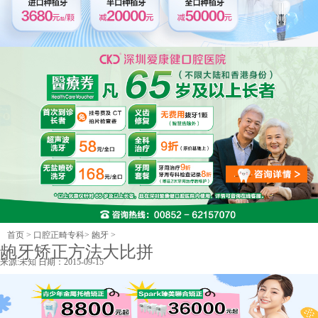
首页
>
口腔正畸专科
>
龅牙
>
龅牙矫正方法大比拼
来源:
未知
日期：2015-09-15