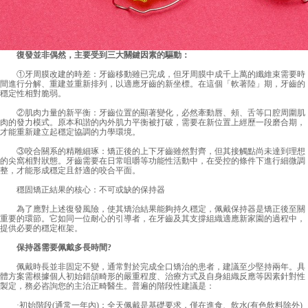
復發並非偶然，主要受到三大關鍵因素的驅動：
①牙周膜改建的時差：牙齒移動雖已完成，但牙周膜中成千上萬的纖維束需要時
間進行分解、重建並重新排列，以適應牙齒的新坐標。在這個「軟著陸」期，牙齒的
穩定性相對脆弱。
②肌肉力量的新平衡：牙齒位置的顯著變化，必然牽動唇、頰、舌等口腔周圍肌
肉的發力模式。原本和諧的內外肌力平衡被打破，需要在新位置上經歷一段磨合期，
才能重新建立起穩定協調的力學環境。
③咬合關系的精雕細琢：矯正後的上下牙齒雖然對齊，但其接觸點尚未達到理想
的尖窩相對狀態。牙齒需要在日常咀嚼等功能性活動中，在受控的條件下進行細微調
整，才能形成穩定且舒適的咬合平面。
穩固矯正結果的核心：不可或缺的保持器
為了應對上述復發風險，使其矯治結果能夠持久穩定，佩戴保持器是矯正後至關
重要的環節。它如同一位耐心的引導者，在牙齒及其支撐組織適應新家園的過程中，
提供必要的穩定框架。
保持器需要佩戴多長時間?
佩戴時長並非固定不變，通常對於完成全口矯治的患者，建議至少堅持兩年。具
體方案需根據個人初始錯頜畸形的嚴重程度、治療方式及自身組織反應等因素針對性
製定，務必咨詢您的主治正畸醫生。普遍的階段性建議是：
·初始階段(通常一年內)：全天佩戴是基礎要求，僅在進食、飲水(有色飲料除外)