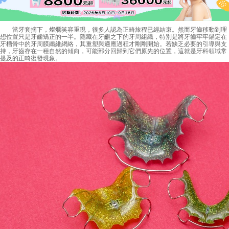
當牙套摘下，燦爛笑容重現，很多人認為正畸旅程已經結束。然而牙齒移動到理
想位置只是牙齒矯正的一半。隱藏在牙齦之下的牙周組織，特別是將牙齒牢牢錨定在
牙槽骨中的牙周膜纖維網絡，其重塑與適應過程才剛剛開始。若缺乏必要的引導與支
持，牙齒存在一種自然的傾向，可能部分回歸到它們原先的位置，這就是牙科領域常
提及的正畸復發現象。