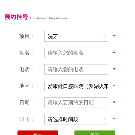
康辉口腔门诊部
富康口腔门诊部
恒洁口腔门诊部
恒乐口腔诊所
富港口腔诊所
项目：
*
姓名：
*
电话：
*
地区：
*
深圳爱康健口腔医院
地址：深圳市罗湖区建设路罗湖火车站大楼C区1-2楼北侧、4-8楼
营业时间：9:00-18:00
日期：
*
（节假日照常上班）
香港电话：00852-62157070
深圳电话：0755-61302632
时间：
*
微信线上预约：aikangjian1995
微信小程序：爱康健齿科
爱康健官方网站：www.ckj100.com
本网站信息仅供参考，不作为诊疗及医疗根据