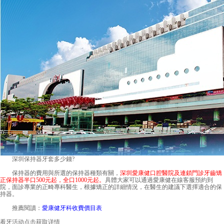
深圳保持器牙套多少錢
?
保持器的費用與所選的保持器種類有關，
深圳愛康健口腔醫院
及連鎖門診牙齒矯
正保持器半口500元起，全口1000元起。
具體大家可以通過愛康健在線客服預約到
院，面診專業的正畸專科醫生，根據矯正的詳細情況，在醫生的建議下選擇適合的保
持器。
推薦閱讀：
愛康健牙科收費價目表
看牙活动
点击获取详情