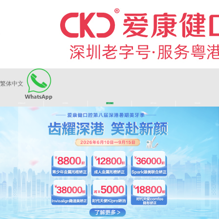
繁体中文
|
|
|
|
爱康健品牌
医师团队
长者医疗券
看牙活动
来院路线