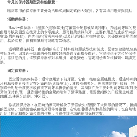
常見的保持器類型及特點概覽：
臨床常用的保持器主要分為活動式與固定式兩大類別，各有其適用場景與特點：
活動保持器：
·Hawley保持器：由堅固的腭側基托(可覆蓋全硬腭或呈馬蹄形)、跨越前牙區的雙
曲唇弓以及固定在後牙上的卡環組成。唇弓輕柔接觸前牙，主要作用是防止前牙向前
突出(唇向移動)、向內傾斜(舌腭向移動)以及已經糾正的扭轉復發。其優點在於堅固耐
用、易於調整，但初期佩戴可能略有異物感。
·透明壓膜保持器：由透明的高分子材料經熱壓成型技術製成，緊密無縫隙地包裹
整個牙列。因其近乎隱形的外觀和較好的舒適度而廣受歡迎。它能提供全方位的保持
力。需註意的是，這類保持器相對易磨損、老化變色，需定期檢查並根據醫生建議更
換。
固定保持器：
·固定舌側絲保持器：通常應用於下前牙區。它由一根細金屬絲構成，通過特殊的
牙科粘接劑直接固定在牙齒內側(舌隆突上)，連接兩側尖牙。患者無需自行摘戴，特
別適合對配合度要求較低或下前牙易復發的情況。其局限在於主要針對前牙區域(對後
牙無保持作用)，且舌側粘接的金屬絲增加了清潔難度，需要更細致的口腔衛生維護
(如配合使用牙縫刷、沖牙器)。
·修復體保持器：在正畸治療同時解決了牙齒缺失或關閉了大間隙的情況下，後續
的固定橋、活動義齒或種植牙冠等修復體，在恢復咀嚼功能和美觀的同時，也自然地
起到了固定相鄰牙齒位置的作用，可視作該區域的長期保持方案。