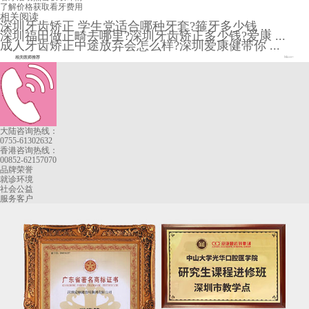
了解价格
获取看牙费用
相关阅读
深圳牙齿矫正 学生党适合哪种牙套?箍牙多少钱 ...
深圳福田做正畸去哪里?深圳牙齿矫正多少钱?爱康 ...
成人牙齿矫正中途放弃会怎么样?深圳爱康健带你 ...
相关医师推荐
More+
大陆咨询热线：
0755-61302632
香港咨询热线：
00852-62157070
品牌荣誉
就诊环境
社会公益
服务客户