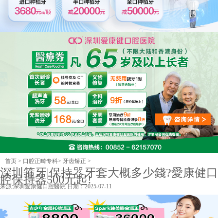
首页
>
口腔正畸专科
>
牙齿矫正
>
深圳箍牙|保持器牙套大概多少錢?愛康健口
腔保持器500元起!
来源:
深圳愛康健口腔醫院
日期：2025-07-11