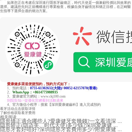
如果您正在考慮在深圳進行隱形牙齒矯正，時代天使是一個兼顧性價比與效果的
選擇。建議您先到正規機構進行專業檢查，根據自身牙齒情況和矯正目標，在正畸醫
生指導下選擇合適的矯治方案。
愛康健多渠道便捷預約，預約方式如下：
1、預約電話：
0755-61302632(大陸)/ 00852-62157070(香港)
2、
WhatsApp：+8614775988935
3、愛康健官方網站：www.ckj100.com
到院告知->從優化官網看到活動過來
4、官方微信小程序：搜索【深圳愛康健齒科】進入完成預約
看牙活动
点击获取详情
了解价格
获取看牙费用
相关阅读
隱形矯正適合哪些人?愛康健牙套幾錢?一文看清深 ...
隐形矫正(隐适美、时代天使)多少钱?深圳爱康健 ...
隱形牙套好唔好?深圳隱形牙套費用多少?附愛康健 ...