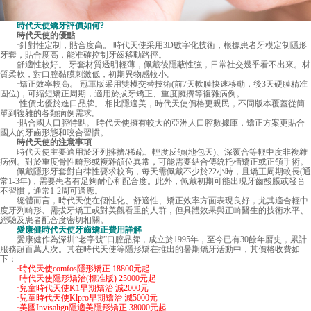
時代天使矯牙評價如何?
時代天使的優點
·針對性定制，貼合度高。 時代天使采用3D數字化技術，根據患者牙模定制隱形
牙套，貼合度高，能准確控制牙齒移動路徑。
舒適性較好。 牙套材質透明輕薄，佩戴後隱蔽性強，日常社交幾乎看不出來。材
質柔軟，對口腔黏膜刺激低，初期異物感較小。
·矯正效率較高。 冠軍版采用雙模交替技術(前7天軟膜快速移動，後3天硬膜精准
固位)，可縮短矯正周期，適用於拔牙矯正、重度擁擠等複雜病例。
·性價比優於進口品牌。 相比隱適美，時代天使價格更親民，不同版本覆蓋從簡
單到複雜的各類病例需求。
·貼合國人口腔特點。 時代天使擁有較大的亞洲人口腔數據庫，矯正方案更貼合
國人的牙齒形態和咬合習慣。
時代天使的注意事項
時代天使主要適用於牙列擁擠/稀疏、輕度反頜(地包天)、深覆合等輕中度非複雜
病例。對於重度骨性畸形或複雜頜位異常，可能需要結合傳統托槽矯正或正頜手術。
佩戴隱形牙套對自律性要求較高，每天需佩戴不少於22小時，且矯正周期較長(通
常1-3年)，需要患者有足夠耐心和配合度。此外，佩戴初期可能出現牙齒酸脹或發音
不習慣，通常1-2周可適應。
總體而言，時代天使在個性化、舒適性、矯正效率方面表現良好，尤其適合輕中
度牙列畸形、需拔牙矯正或對美觀看重的人群，但具體效果與正畸醫生的技術水平、
經驗及患者配合度密切相關。
愛康健時代天使牙齒矯正費用詳解
愛康健
作為深圳“老字號”口腔品牌，成立於1995年，至今已有30餘年曆史，累計
服務超百萬人次。其在時代天使等隱形矯在推出的暑期矯牙活動中，其價格收費如
下：
·時代天使comfos隱形矯正 18800元起
·時代天使隱形矯治(標准版) 25000元起
·兒童時代天使K1早期矯治 減2000元
·兒童時代天使Klpro早期矯治 減5000元
·美國Invisalign隱適美隱形矯正 38000元起