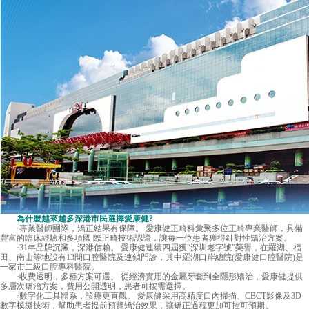
為什麼越來越多深港市民選擇愛康健?
·專業醫師團隊，矯正結果有保障。 愛康健正畸科彙聚多位正畸專業醫師，具備
豐富的臨床經驗和多項國 際正畸技術認證，讓每一位患者獲得針對性矯治方案。
·31年品牌沉澱，深港信賴。 愛康健連續四屆獲“深圳老字號”榮譽，在羅湖、福
田、南山等地設有13間口腔醫院及連鎖門診，其中羅湖口岸總院(愛康健口腔醫院)是
一家市二級口腔專科醫院。
·收費透明，多種方案可選。 從經濟實用的金屬牙套到全隱形矯治，愛康健提供
多層次矯治方案，費用公開透明，患者可按需選擇。
·數字化工具體系，診療更直觀。 愛康健采用高精度口內掃描、CBCT影像及3D
數字模擬技術，幫助患者提前預覽矯治效果，讓矯正過程更加可控可預期。