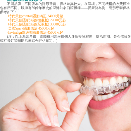
不同品牌、不同版本的隱形牙套，價格差異較大。在深圳，不同機構的收費標准
也有所不同。以擁有30餘年曆史的深港知名口腔機構——愛康健為例，隱形牙套價格
參考如下：
·時代天使comfos隱形矯正 24000元起
·時代天使隱形矯治(標准版) 29000元起
·時代天使隱形矯治(冠軍版) 38000元起
·美國Spark隱形矯治 45000元起
·Invisalign隱適美隱形矯治 45000元起
(注：以上為參考價，實際費用需根據個人牙齒複雜程度、矯治周期、是否需拔牙
或打骨釘等輔助治療綜合評估確定。)