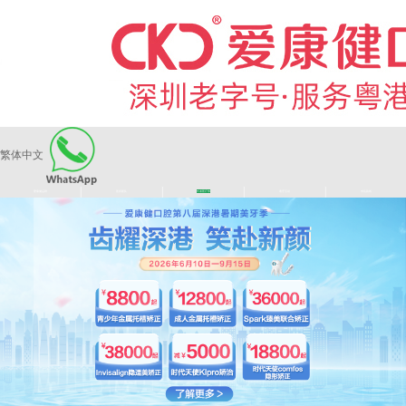
繁体中文
|
|
|
|
爱康健品牌
医师团队
长者医疗券
看牙活动
来院路线