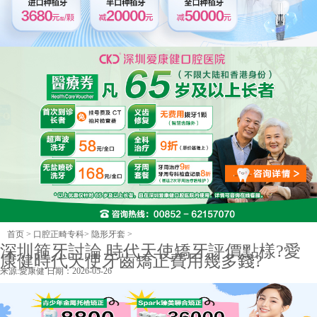
首页
>
口腔正畸专科
>
隐形牙套
>
深圳箍牙討論 時代天使矯牙評價點樣?愛
康健時代天使牙齒矯正費用幾多錢?
来源:
愛康健
日期：2026-05-26