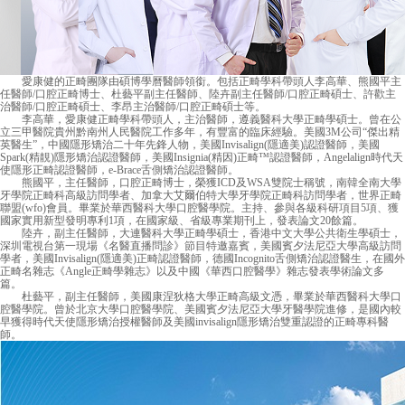
愛康健的正畸團隊由碩博學曆醫師領銜。包括正畸學科帶頭人李高華、熊國平主
任醫師/口腔正畸博士、杜藝平副主任醫師、陸卉副主任醫師/口腔正畸碩士、許歡主
治醫師/口腔正畸碩士、李昂主治醫師/口腔正畸碩士等。
李高華，愛康健正畸學科帶頭人，主治醫師，遵義醫科大學正畸學碩士。曾在公
立三甲醫院貴州黔南州人民醫院工作多年，有豐富的臨床經驗。美國3M公司“傑出精
英醫生”，中國隱形矯治二十年先鋒人物，美國Invisalign(隱適美)認證醫師，美國
Spark(精靚)隱形矯治認證醫師，美國Insignia(精因)正畸™認證醫師，Angelalign時代天
使隱形正畸認證醫師，e-Brace舌側矯治認證醫師。
熊國平，主任醫師，口腔正畸博士，榮獲ICD及WSA雙院士稱號，南韓全南大學
牙學院正畸科高級訪問學者、加拿大艾爾伯特大學牙學院正畸科訪問學者，世界正畸
聯盟(wfo)會員。畢業於華西醫科大學口腔醫學院。主持、參與各級科研項目5項、獲
國家實用新型發明專利1項，在國家級、省級專業期刊上，發表論文20餘篇。
陸卉，副主任醫師，大連醫科大學正畸學碩士，香港中文大學公共衛生學碩士，
深圳電視台第一現場《名醫直播問診》節目特邀嘉賓，美國賓夕法尼亞大學高級訪問
學者，美國Invisalign(隱適美)正畸認證醫師，德國Incognito舌側矯治認證醫生，在國外
正畸名雜志《Angle正畸學雜志》以及中國《華西口腔醫學》雜志發表學術論文多
篇。
杜藝平，副主任醫師，美國康涅狄格大學正畸高級文憑，畢業於華西醫科大學口
腔醫學院。曾於北京大學口腔醫學院、美國賓夕法尼亞大學牙醫學院進修，是國內較
早獲得時代天使隱形矯治授權醫師及美國invisalign隱形矯治雙重認證的正畸專科醫
師。