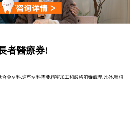
長者醫療券!
鈦或鈦合金材料,這些材料需要精密加工和嚴格消毒處理.此外,種植