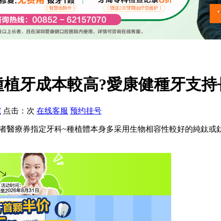
植牙成本較高?愛康健種牙支持
院
点击：
次
在线客服
预约挂号
/顆.香港長者醫療券指定牙科~種植體本身多采用生物相容性較好的純