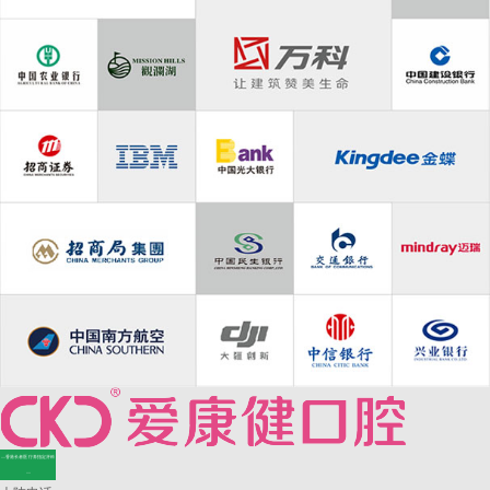
—香港长者医疗券指定牙科
—