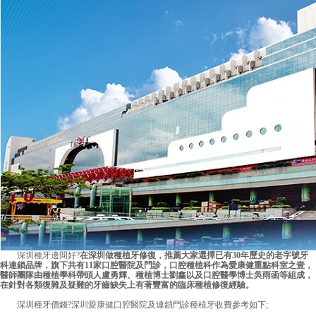
深圳種牙邊間好
?
在深圳做種植牙修復，推薦大家選擇已有30年歷史的老字號牙
科連鎖品牌，旗下共有11家口腔醫院及門診，口腔種植科作為愛康健重點科室之壹，
醫師團隊由種植學科帶頭人盧勇輝、種植博士劉鑫以及口腔醫學博士吳雨函等組成，
在針對各類復雜及疑難的牙齒缺失上有著豐富的臨床種植修復經驗。
深圳種牙價錢?
深圳愛康健口腔醫院
及連鎖門診種植牙收費參考如下;