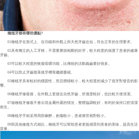
種植牙都有哪些優點?
01種植牙在形式上、在功能和外觀上與天然牙齒近似，符合正常的生理要求。
02具有獨立的人工牙根，不需要磨損相鄰的好牙，較大程度的保護了患者的健康
牙齒。
03可以較大程度的恢復咀嚼功能，比傳統的活動義齒要好很多。
04可以防止牙齒脫落後牙槽骨繼續萎縮。
05種植牙具有較好的穩固性，而且體積較小，較大程度的減少了假牙對發音的影
響。
06種植牙修復後，在外觀上更接近自然牙齒，舒適度較好，也比較方便清潔。
07做種植牙修復不會出現金屬外露的情況，整體協調較好，有利於保持口腔清潔
衛生。
08種植牙手術采用局部麻醉，創傷較小，患者痛苦相對較小。
09與其他修復方式相比，種植牙可以幫助患者更能感受到美食的美味，提高生活
質量。