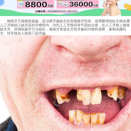
種植牙又稱種植義齒，是治療牙齒缺失的壹種鑲牙技術，是將醫用純鈦生物金屬
人工牙根植入缺牙區的牙槽骨內，待到人工牙根與骨牢固結合後，在人工牙根上修復
缺失牙。與傳統鑲牙方法相比，種植牙更接近天然牙齒的功能和感覺，被稱為繼乳
牙、恒牙後的人類第三副牙齒。