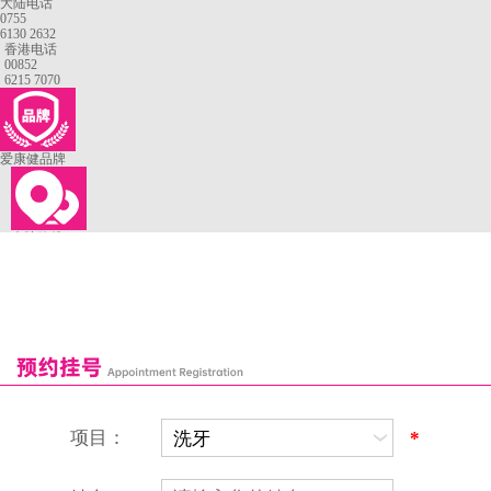
大陆电话
0755
6130 2632
香港电话
00852
6215 7070
爱康健品牌
来院路线
罗湖口岸
福田口岸
深圳湾口岸
深圳爱康健口腔医院
康辉口腔门诊部
富康口腔门诊部
恒洁口腔门诊部
恒乐口腔诊所
富港口腔诊所
项目：
*