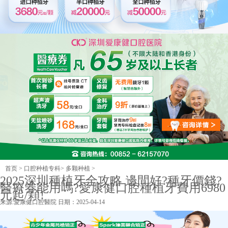
首页
>
口腔种植专科
>
多颗种植
>
2025深圳種植牙全攻略 邊間好?種牙價錢?
醫療券能用嗎?愛康健口腔種植牙費用6980
元起/顆!
来源:
愛康健口腔醫院
日期：2025-04-14