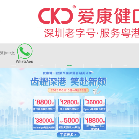
繁体中文
|
|
|
|
爱康健品牌
医师团队
长者医疗券
看牙活动
来院路线