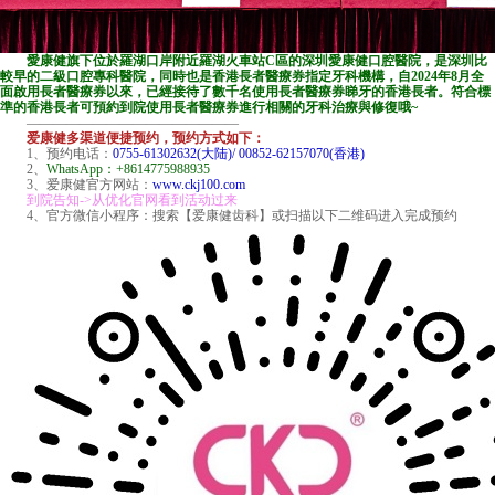
愛康健旗下位於羅湖口岸附近羅湖火車站C區的深圳愛康健口腔醫院，是深圳比
較早的二級口腔專科醫院，同時也是香港長者醫療券指定牙科機構，自2024年8月全
面啟用長者醫療券以來，已經接待了數千名使用長者醫療券睇牙的香港長者。符合標
準的香港長者可預約到院使用長者醫療券進行相關的牙科治療與修復哦~
————————————————
爱康健多渠道便捷预约，预约方式如下：
1、预约电话：
0755-61302632(大陆)/ 00852-62157070(香港)
2、
WhatsApp：+8614775988935
3、爱康健官方网站：
www.ckj100.com
到院告知->从优化官网看到活动过来
4、官方微信小程序：搜索【爱康健齿科】或扫描以下二维码进入完成预约