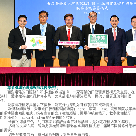
專業機構的選擇與跨境醫療便利
面對複雜的口腔條件和多樣的市場選擇，一家專業的口腔醫療機構尤為重要。在
深圳，愛康健等連鎖品牌為市民，尤其是毗鄰的香港居民，提供了優質且便利的選
擇。
愛康健
種植牙具備以下優勢，能更好地應對如牙齦萎縮等複雜情況：
·碩博醫師團隊：愛康健口腔種植醫師團隊由北大、華西、中大、同濟等院校畢業
的碩博醫生領銜組成，擁有豐富的臨床種植經驗，開展傳統種植牙、數字化種植牙、
即刻種植牙、all-on-4、all-on-6第多個植牙技術。
·全面的術前評估：利用專業影像設備進行准確診斷，是制定種植方案的基礎。
·多樣的技術方案：能夠提供從簡單到複雜的各類種植技術，滿足不同骨條件患者
的需求。
·透明的收費體系：費用清晰明確，讓患者明白消費。