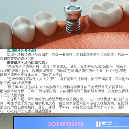
深圳種植牙多少錢
?
深圳的種植牙價格並非固定，它像一個光譜，受到多種因素的綜合影響，形成一
個相對寬泛的價格區間。
影響價格的核心因素包括：
`種植系統品牌與材料：這是主要差異點。通常，歐美種植品牌(如瑞士、瑞典系
統)因研發曆史較長、臨床數據豐富，價格較高;韓國品牌性價比突出，技術成熟穩定;
國產品牌近年來進步較快，價格更具優勢。
`患者個體口腔條件：如上文所述，是否需要先行植骨、治療牙周炎等，這些附加
治療會增加總體費用。
`醫療機構的服務與技術：經驗豐富的種植專科醫生的手術費通常高於普通醫生。
配備數字化導板、三維CT等專業設備，並能開展複雜手術的醫療機構，其定價也反映
了這些技術價值。
在深圳市場，單顆種植牙的總體費用大致范圍較廣。一些口腔機構推出的促銷項
目，可能以數千元的起始價吸引患者，但這個價格通常指向基礎的種植方案。全面的
治療費用應包含種植體、基台、牙冠、手術費、麻醉費及檢查費等所有項目。選擇
時，明確費用的包含范圍至關重要。