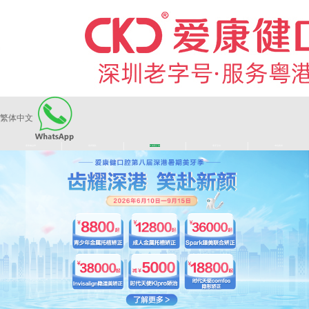
繁体中文
|
|
|
|
爱康健品牌
医师团队
长者医疗券
看牙活动
来院路线