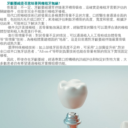
牙齦萎縮是否意味著與種植牙無緣?
答案是：不一定。牙齦萎縮通常伴隨著牙槽骨吸收，這確實是種植牙需要評估的
關鍵條件，但並非完全不能進行種植牙修複。
現代口腔種植技術已經發展出多種應對骨量不足的方案。口腔醫生會通過全面的
檢查，包括拍X光片或口腔CT，來准確評估剩餘牙槽骨的高度、寬度和密度。根據評
估結果，可能有以下解決方案：
·條件允許直接種植：若骨量勉強滿足要求，經驗豐富的醫生可以選擇合適的種植
體型號和植入角度進行手術。
·進行骨增量手術：對於骨量不足的情況，可以通過植入人工骨粉或自體骨塊
等“骨增量”技術，為種植體重建穩固的“地基”。這是目前應對牙齦萎縮伴隨嚴重骨吸
收的成熟方案。
·選擇特殊種植技術：如上頜後牙區骨高度不足時，可采用“上頜竇提升術”;對於
全口或半口無牙頜患者，“All-on-4”等即刻負重技術也能在骨量有限的情況下實現固定
修複。
因此，即使存在牙齦萎縮，經過專業口腔機構的詳細評估和制定針對性方案，大
多數患者仍有希望通過種植牙重獲咀嚼功能。