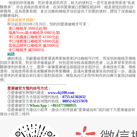
·便捷的跨境服務：對於香港居民而言，較大的便利之一是可直接使用香港“長者
醫療券”。符合資格的香港長者，在深圳愛康健口腔醫院就診時，能直接抵扣部分診
療費用，這為需要長期、多次治療的種植牙項目提供了切實的便利，體現了深港融合
的醫療福利。
愛康健種牙價錢?
即日起至2026年2月28日，預約到愛康健種牙可享：
·進口種植牙 3680元起/顆
·瑞典Neoss親水種植牙 6980元/顆
·半口美國進口種植牙 42500元起
·半口瑞典進口種植牙 64900元起
·其他品牌半口種植牙 減20000元
·全口種植牙 減50000元
結語
總的來說，牙齦萎縮需要通過專業檢查來評估種植可行性，而深圳的種植牙價格
則因方案而異。對於尋求修複缺牙，特別是情況較為複雜的患者，以及希望享受跨境
醫療便利的香港人士，選擇一家像愛康健這樣能提供全面評估、多種技術方案、價格
透明，並能使用香港長者醫療券的專業機構，是邁向重獲健康笑容的穩妥一步。建議
有需求的患者親自前往進行面對面咨詢，獲取為自己針對性制作的治療方案與詳細報
價。
————————————————
爱康健官方预约挂号方式：
①爱康健官网预约通道：
www.ckj100.com
②爱康健官方大陆咨询预约热线：
0755-61302632
③爱康健官方香港咨询预约热线：
00852-62157070
④爱康健官方
WhatsApp：+8614775988935
⑤爱康健官方微信小程序：微信小程序搜索“爱康健齿科”或扫描下方爱康健齿科
微信小程序二维码