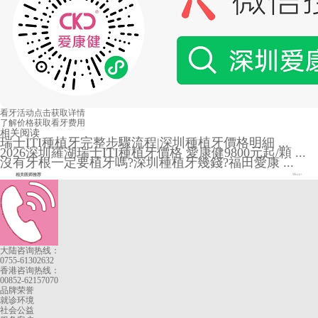
看牙活动
点击获取详情
了解价格
获取看牙费用
相关阅读
瑞士ITI種植牙完整步驟流程|深圳種植牙價格明細 ...
2026深圳羅湖瑞士ITI種植牙價格 愛康健9800元起/顆 ...
沒有牙根一定要植牙嗎?深圳種植牙幾錢?福田愛康 ...
相关医师推荐
More+
大陆咨询热线：
0755-61302632
香港咨询热线：
00852-62157070
品牌荣誉
就诊环境
社会公益