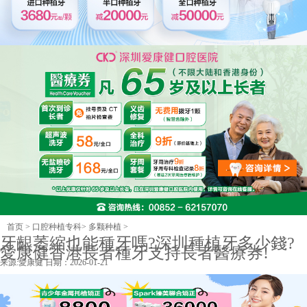
首页
>
口腔种植专科
>
多颗种植
>
牙齦萎縮也能種牙嗎?深圳種植牙多少錢?
愛康健香港長者種牙支持長者醫療券!
来源:
愛康健
日期：2026-01-21