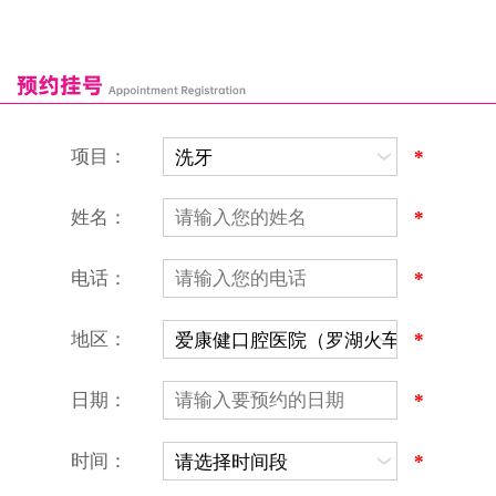
深圳湾口岸
深圳爱康健口腔医院
康辉口腔门诊部
富康口腔门诊部
恒洁口腔门诊部
恒乐口腔诊所
富港口腔诊所
项目：
*
姓名：
*
电话：
*
地区：
*
深圳爱康健口腔医院
地址：深圳市罗湖区建设路罗湖火车站大楼C区1-2楼北侧、4-8楼
营业时间：9:00-18:00
日期：
*
（节假日照常上班）
香港电话：00852-62157070
深圳电话：0755-61302632
时间：
*
微信线上预约：aikangjian1995
微信小程序：爱康健齿科
爱康健官方网站：www.ckj100.com