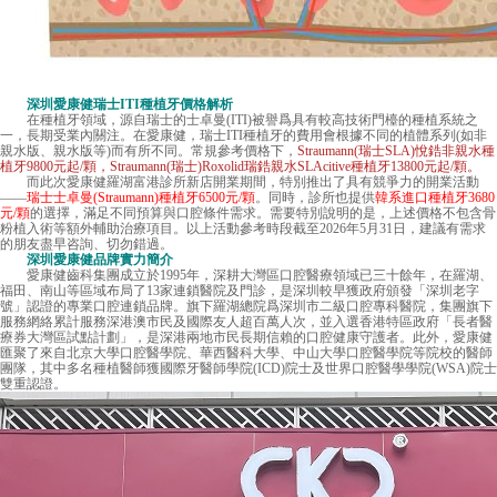
深圳愛康健瑞士ITI種植牙價格解析
在種植牙領域，源自瑞士的士卓曼(ITI)被譽爲具有較高技術門檯的種植系統之
一，長期受業內關注。在愛康健，瑞士ITI種植牙的費用會根據不同的植體系列(如非
親水版、親水版等)而有所不同。常規參考價格下，
Straumann(瑞士SLA)悅鋯非親水種
植牙9800元起/顆，Straumann(瑞士)Roxolid瑞鋯親水SLAcitive種植牙13800元起/顆。
而此次愛康健羅湖富港診所新店開業期間，特別推出了具有競爭力的開業活動
——
瑞士士卓曼(Straumann)種植牙6500元/顆
。同時，診所也提供
韓系進口種植牙3680
元/顆
的選擇，滿足不同預算與口腔條件需求。需要特別說明的是，上述價格不包含骨
粉植入術等額外輔助治療項目。以上活動參考時段截至2026年5月31日，建議有需求
的朋友盡早咨詢、切勿錯過。
深圳愛康健品牌實力簡介
愛康健齒科集團成立於1995年，深耕大灣區口腔醫療領域已三十餘年，在羅湖、
福田、南山等區域布局了13家連鎖醫院及門診，是深圳較早獲政府頒發「深圳老字
號」認證的專業口腔連鎖品牌。旗下羅湖總院爲深圳市二級口腔專科醫院，集團旗下
服務網絡累計服務深港澳市民及國際友人超百萬人次，並入選香港特區政府「長者醫
療券大灣區試點計劃」，是深港兩地市民長期信賴的口腔健康守護者。此外，愛康健
匯聚了來自北京大學口腔醫學院、華西醫科大學、中山大學口腔醫學院等院校的醫師
團隊，其中多名種植醫師獲國際牙醫師學院(ICD)院士及世界口腔醫學學院(WSA)院士
雙重認證。