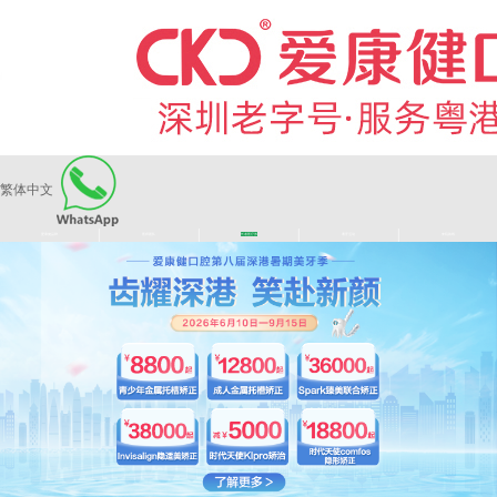
繁体中文
|
|
|
|
爱康健品牌
医师团队
长者医疗券
看牙活动
来院路线