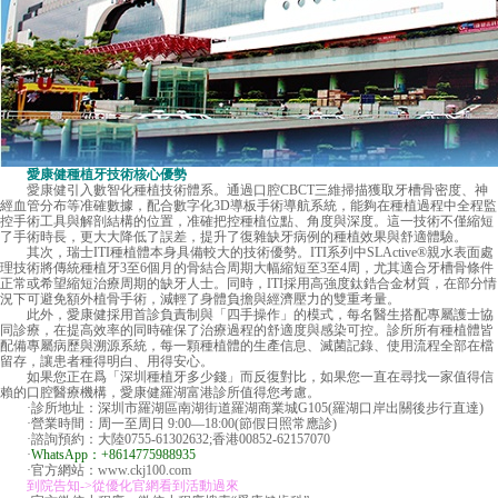
愛康健種植牙技術核心優勢
愛康健
引入數智化種植技術體系。通過口腔CBCT三維掃描獲取牙槽骨密度、神
經血管分布等准確數據，配合數字化3D導板手術導航系統，能夠在種植過程中全程監
控手術工具與解剖結構的位置，准確把控種植位點、角度與深度。這一技術不僅縮短
了手術時長，更大大降低了誤差，提升了復雜缺牙病例的種植效果與舒適體驗。
其次，瑞士ITI種植體本身具備較大的技術優勢。ITI系列中SLActive®親水表面處
理技術將傳統種植牙3至6個月的骨結合周期大幅縮短至3至4周，尤其適合牙槽骨條件
正常或希望縮短治療周期的缺牙人士。同時，ITI採用高強度鈦鋯合金材質，在部分情
況下可避免額外植骨手術，減輕了身體負擔與經濟壓力的雙重考量。
此外，愛康健採用首診負責制與「四手操作」的模式，每名醫生搭配專屬護士協
同診療，在提高效率的同時確保了治療過程的舒適度與感染可控。診所所有種植體皆
配備專屬病歷與溯源系統，每一顆種植體的生產信息、滅菌記錄、使用流程全部在檔
留存，讓患者種得明白、用得安心。
如果您正在爲「深圳種植牙多少錢」而反復對比，如果您一直在尋找一家值得信
賴的口腔醫療機構，愛康健羅湖富港診所值得您考慮。
·診所地址：深圳市羅湖區南湖街道羅湖商業城G105(羅湖口岸出關後步行直達)
·營業時間：周一至周日 9:00—18:00(節假日照常應診)
·諮詢預約：大陸0755-61302632;香港00852-62157070
·
WhatsApp：+8614775988935
·官方網站：
www.ckj100.com
到院告知->從優化官網看到活動過來