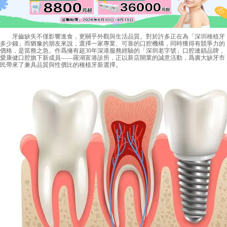
牙齒缺失不僅影響進食，更關乎外觀與生活品質。對於許多正在為「
深圳種植牙
多少錢
」而猶豫的朋友來說，選擇一家專業、可靠的口腔機構，同時獲得有競爭力的
價格，是當務之急。作爲擁有超30年深港服務經驗的「深圳老字號」口腔連鎖品牌，
愛康健口腔旗下新成員——羅湖富港診所，正以新店開業的誠意活動，爲廣大缺牙市
民帶來了兼具品質與性價比的種植牙新選擇。