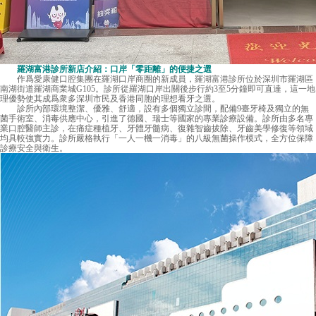
羅湖富港診所新店介紹：口岸「零距離」的便捷之選
作爲愛康健口腔集團在羅湖口岸商圈的新成員，羅湖富港診所位於深圳市羅湖區
南湖街道羅湖商業城G105。診所從羅湖口岸出關後步行約3至5分鐘即可直達，這一地
理優勢使其成爲衆多深圳市民及香港同胞的理想看牙之選。
診所內部環境整潔、優雅、舒適，設有多個獨立診間，配備9臺牙椅及獨立的無
菌手術室、消毒供應中心，引進了德國、瑞士等國家的專業診療設備。診所由多名專
業口腔醫師主診，在痛症種植牙、牙體牙髓病、復雜智齒拔除、牙齒美學修復等領域
均具較強實力。診所嚴格執行「一人一機一消毒」的八級無菌操作模式，全方位保障
診療安全與衛生。