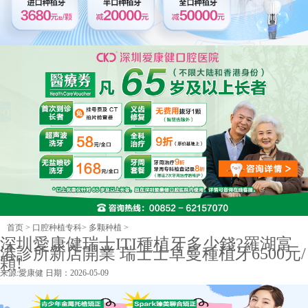
首页
>
口腔种植专科
>
多颗种植
>
深圳愛康健瑞士ITI種植牙多少錢?羅湖富
港診所新店開業 瑞士士卓曼種植牙6500元/
顆!
来源:
愛康健
日期：2026-05-09