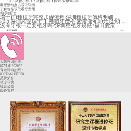
·官方微信小程序：微信小程序搜索“愛康健齒科”
看牙活动
点击获取详情
了解价格
获取看牙费用
相关阅读
瑞士ITI種植牙完整步驟流程|深圳種植牙價格明細 ...
2026深圳羅湖瑞士ITI種植牙價格 愛康健9800元起/顆 ...
沒有牙根一定要植牙嗎?深圳種植牙幾錢?福田愛康 ...
相关医师推荐
More+
大陆咨询热线：
0755-61302632
香港咨询热线：
00852-62157070
品牌荣誉
就诊环境
社会公益
服务客户