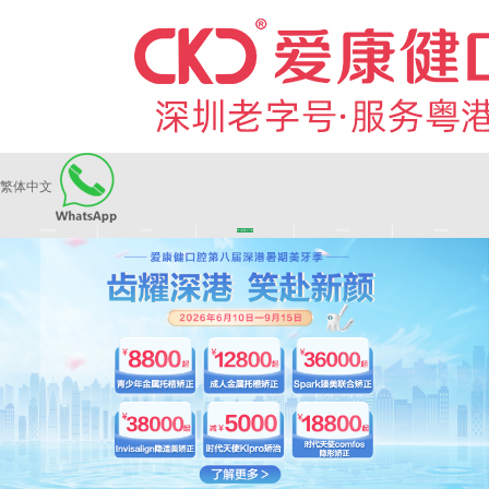
繁体中文
|
|
|
|
爱康健品牌
医师团队
长者医疗券
看牙活动
来院路线