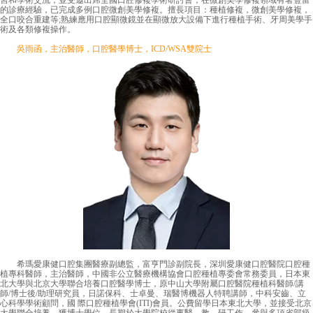
習和學術交流，並受邀出席全國口腔修複學術研討會，在微創美學修複領域有著豐富
的診療經驗，已完成多例口腔微創美學修複。擅長項目：種植修複，微創美學修複，
全口咬合重建等;熟練應用口腔顯微鏡並在顯微放大設備下進行種植手術、牙周美學手
術及各類修複操作。
吳雨函，主治醫師，口腔醫學博士，ICD/WSA雙院士
希瑪愛康健口腔集團醫療副總監，富亨門診副院長，深圳愛康健口腔醫院口腔種
植專科醫師，主治醫師，中國非公立醫療機構協會口腔種植專委會常務委員，日本東
北大學與北京大學聯合培養口腔醫學博士，原中山大學附屬口腔醫院種植科醫師/講
師/博士後/助理研究員，日諾保科、士卓曼、瑞醫博機器人特聘講師，中科安齒、立
心科學學術顧問，國 際口腔種植學會(ITI)會員。公費留學日本東北大學，並接受北京