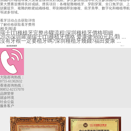
加國內外種植專業大獎賽並獲得良好成績。多次參加或指導研究生參加國內外種植專
業大獎賽並獲得良好成績。擅長項目：各種疑難種植牙、穿顴穿翼、全口無牙頜、上
頜竇提升、複雜的軟硬組織移植、即刻種植即刻修複、前牙美學、數字化和種植導航
等諸多領域。
看牙活动
点击获取详情
了解价格
获取看牙费用
相关阅读
瑞士ITI種植牙完整步驟流程|深圳種植牙價格明細 ...
2026深圳羅湖瑞士ITI種植牙價格 愛康健9800元起/顆 ...
沒有牙根一定要植牙嗎?深圳種植牙幾錢?福田愛康 ...
相关医师推荐
More+
大陆咨询热线：
0755-61302632
香港咨询热线：
00852-62157070
品牌荣誉
就诊环境
社会公益
服务客户