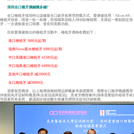
深圳全口種牙價錢幾多錢?
全口種植牙係現時公認修復全口缺牙效果理想嘅方式。愛康健採用「All-on-4/6」
種植牙技術，唔使一粒一粒種，而係喺單頜植入4到6粒種植體，支撐起一整副固定假
牙，一次過恢復全口咀嚼、發音同美觀功能。
目前愛康健推出的種植牙活動中，種植牙價格收費如下：
·進口種植牙 3680元起/顆
·瑞典Neoss親水種植牙 6980元起/顆
·半口美國進口種植牙 42500元起
·半口瑞典進口種植牙 64900元起
·其他半口種植牙 減20000元
·全口種植牙 減50000元
需要留意嘅係，以上報價係種植體品牌嘅參考基礎費用，實際全口種牙嘅總費用
仲會因為牙冠材料嘅選擇(全瓷冠或烤瓷冠)、患者牙槽骨條件(係咪需要額外植骨手術)
等因素而有差異，建議面診後由醫生根據具體情況提供詳細報價。