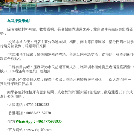
為咩揀愛康健?
除咗種植材料可靠、收費透明、長者醫療券適用之外，愛康健仲有幾個突出嘅優
勢：
·交通非常方便：門店主要分佈喺羅湖、福田、南山等口岸區域，部分門店出關步
行幾分鐘就到，啱曬即日來回
·港式服務零障礙：醫護團隊熟悉粵語、普通話同英語交流，從預約、檢查到術後
跟進全程貼心
·口碑有目共睹：服務深港市民超過百萬人次，喺深圳市衞健委患者滿意度調查中
以97.11%嘅滿意率位列口腔類第 一
·香港01企業金勛大獎：蟬聯「傑出大灣區牙科醫療服務機構」，係大灣區唯 一
獲此殊榮嘅口腔品牌
如果各位對種植牙有更多疑問，或者想預約面診攞詳細報價，歡迎通過以下方式
進行咨詢預約：
·大陸電話：
0755-61302632
·香港電話：
00852-62157070
·官方
WhatsApp：+8614775988935
·官方網站：www.ckj100.com