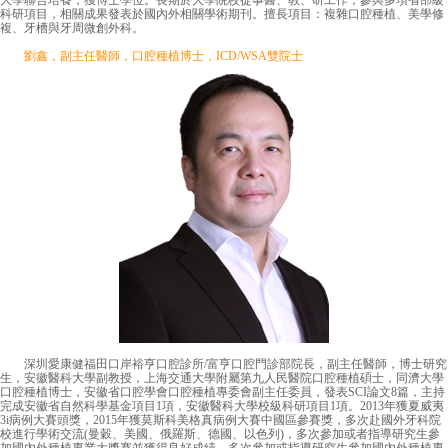
大學聯合培養，獲博士學位。長期於大學院校從事醫、教、研工作，參與多項省部級
科研項目，相關成果發表於國內外相關學術期刊。擅長項目：複雜口腔種植、美學修
複、牙槽與牙周微創外科。
劉鑫，副主任醫師，口腔種植博士，ICD/WSA雙院士
深圳愛康健福田口岸裕亨口腔診所/富亨口腔門診部院長，副主任醫師，博士研究
生，安徽醫科大學副教授，上海交通大學附屬第九人民醫院口腔種植碩士，同濟大學
口腔種植博士，安徽省口腔學會口腔種植專委會副主任委員，發表SCI論文8篇，主持
完成安徽省自然科學基金項目1項，安徽醫科大學校級科研項目1項。2013年獲夏威夷
3i病例大賽頭獎，2015年獲莫斯科美格真病例大賽中國區參賽獎，多次赴國外牙科院
校進行學術交流(曼穀、美國、俄羅斯、德國、以色列)，多次參加或者指導研究生參