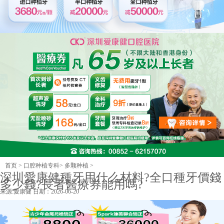
首页
>
口腔种植专科
>
多颗种植
>
深圳愛康健種牙用什么材料?全口種牙價錢
多少錢?長者醫療券能用嗎?
来源:
愛康健
日期：2026-06-20