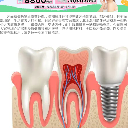
牙齒缺失唔單止影響外觀，長期缺牙仲可能導致牙槽骨萎縮、鄰牙傾斜，甚至面
部塌陷，生活質素大打折扣。對於好多香港市民嚟講，北上深圳睇牙已經成為一個唔
少人考慮嘅選擇——價錢合理、交通方便，而且服務質素一啲都唔輸香港。今日就同
大家詳細介紹深圳愛康健嘅種植牙服務，包括用咩材料、全口種牙幾多錢、以及長者
醫療券點樣用，幫各位一次過了解清楚。