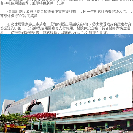
者申報使用醫療券，並即時更新戶口記錄
·獎賞計劃：參與「長者醫療券獎賞先導計劃」，同一年度累計消費滿1000港元，
可額外獲得500港元獎賞
初次使用醫療券三步搞定：①預約登記(電話或官網)→ ②出示香港身份證進行身
份認證及掛號 → ③治療後使用醫療券支付費用。醫院仲設立咗「長者醫療券快速通
道」，從檢查到治療提供一站式服務，出關後步行3至5分鐘即可到達。