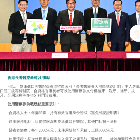
香港長者醫療券可以用嗎?
可以。 愛康健口腔醫院係香港特區政府「長者醫療券大灣區試點計劃」中入選嘅
口腔二級專科醫院，合資格香港長者可以使用醫療券支付種植牙、洗牙、補牙、拔
牙、牙周治療等多項牙科門診費用。
使用醫療券前嘅幾點重要須知：
·合資格人士：年滿65歲，持有有效香港身份證或《豁免登記證明書》
·適用服務地點：目前僅限深圳愛康健口腔醫院，其他門店暫不適用
·醫療券額度：每年2000港元，未使用餘額可累積，上限8000港元
·使用流程：初次使用需先同意加入電子健康系統「醫健通」，就診後醫院會為長