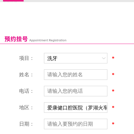
来院路线
罗湖口岸
福田口岸
深圳湾口岸
深圳爱康健口腔医院
康辉口腔门诊部
富康口腔门诊部
恒洁口腔门诊部
恒乐口腔诊所
富港口腔诊所
项目：
*
姓名：
*
电话：
*
地区：
*
深圳爱康健口腔医院
地址：深圳市罗湖区建设路罗湖火车站大楼C区1-2楼北侧、4-8楼
营业时间：9:00-18:00
日期：
*
（节假日照常上班）
香港电话：00852-62157070