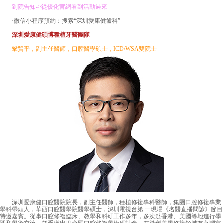
到院告知->從優化官網看到活動過來
·微信小程序預約：搜索“深圳愛康健齒科”
深圳愛康健碩博種植牙醫團隊
鞏賢平，副主任醫師，口腔醫學碩士，ICD/WSA雙院士
深圳愛康健口腔醫院院長，副主任醫師，種植修複專科醫師，集團口腔修複專業
學科帶頭人，華西口腔醫學院醫學碩士，深圳電視台第 一現場《名醫直播問診》節目
特邀嘉賓。從事口腔修複臨床、教學和科研工作多年，多次赴香港、美國等地進行學