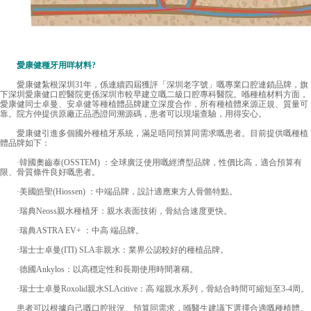
愛康健種牙用咩材料?
愛康健紮根深圳31年，係連續四屆獲評「深圳老字號」嘅專業口腔連鎖品牌，旗
下深圳愛康健口腔醫院更係深圳市較早建立嘅二級口腔專科醫院。喺種植材料方面，
愛康健同士卓曼、安卓健等種植體品牌建立深度合作，所有種植體來源正規、質量可
靠。院方仲提供原廠正品憑證同溯源碼，患者可以現場查驗，用得安心。
愛康健引進多個國外種植牙系統，滿足唔同預算同需求嘅患者。目前提供嘅種植
體品牌如下：
·韓國奧齒泰(OSSTEM) ：全球廣泛使用嘅經濟型品牌，性價比高，適合預算有
限、骨質條件良好嘅患者。
·美國皓聖(Hiossen) ：中端品牌，設計適應東方人骨骼特點。
·瑞典Neoss親水種植牙：親水表面技術，骨結合速度更快。
·瑞典ASTRA EV+ ：中高 端品牌。
·瑞士士卓曼(ITI) SLA非親水：業界公認較好的種植品牌。
·德國Ankylos：以高穩定性和長期使用時間著稱。
·瑞士士卓曼Roxolid親水SLAcitive：高 端親水系列，骨結合時間可縮短至3-4周。
患者可以根據自己嘅口腔狀況、預算同需求，喺醫生建議下選擇合適嘅種植體。