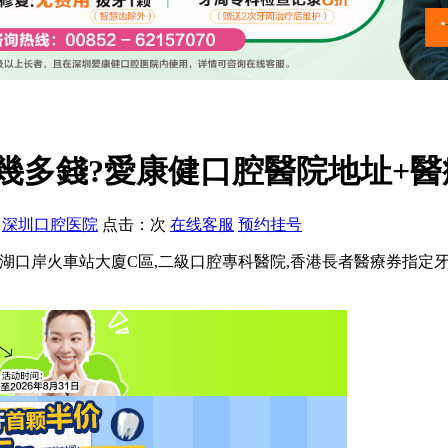
幾多錢?愛康健口腔醫院地址+
：
深圳口腔医院
点击：
次
在线客服
预约挂号
位於羅湖口岸火車站大廈C區,二級口腔專科醫院,香港長者醫療券指定牙