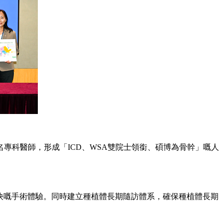
專科醫師，形成「ICD、WSA雙院士領銜、碩博為骨幹」嘅人
快嘅手術體驗。同時建立種植體長期隨訪體系，確保種植體長期