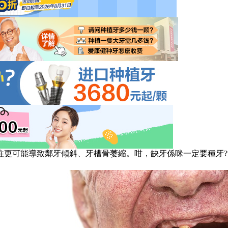
可能導致鄰牙傾斜、牙槽骨萎縮。咁，缺牙係咪一定要種牙?