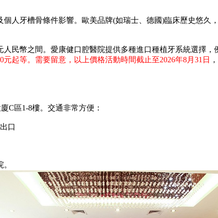
人牙槽骨條件影響。歐美品牌(如瑞士、德國)臨床歷史悠久，
人民幣之間。愛康健口腔醫院提供多種進口種植牙系統選擇，
00元起等。需要留意，以上價格活動時間截止至2026年8月31日
，
C區1-8樓。交通非常方便：
1出口
達
院。