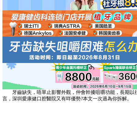
牙齒缺失，唔單止影響外觀，仲會幹擾咀嚼功能，長期以往更
言，深圳愛康健口腔醫院又有咩優勢?本文一次過為你拆解。