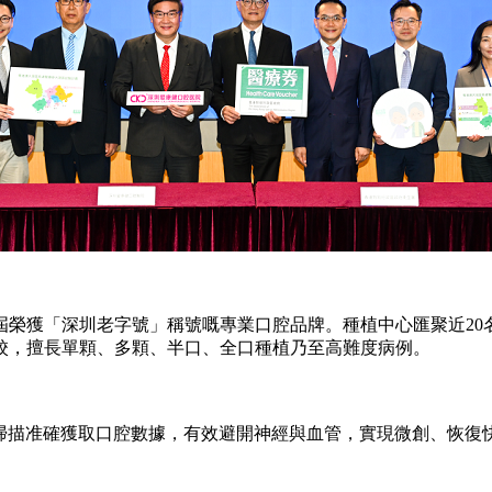
屆榮獲「深圳老字號」稱號嘅專業口腔品牌。種植中心匯聚近20名
校，擅長單顆、多顆、半口、全口種植乃至高難度病例。
掃描准確獲取口腔數據，有效避開神經與血管，實現微創、恢復