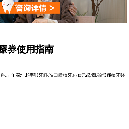
醫療券使用指南
科,31年深圳老字號牙科,進口種植牙3680元起/顆,碩博種植牙醫