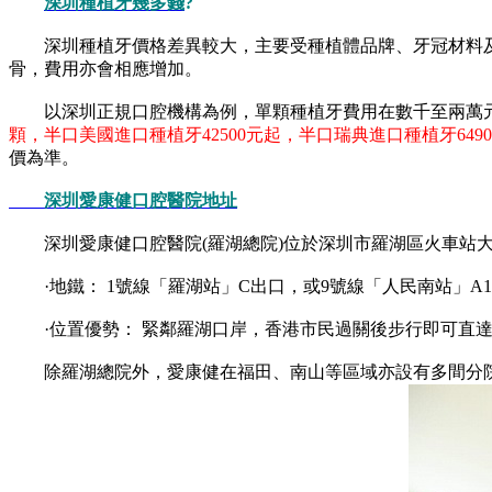
深圳種植牙幾多錢
?
深圳種植牙價格差異較大，主要受種植體品牌、牙冠材料及個
骨，費用亦會相應增加。
以深圳正規口腔機構為例，單顆種植牙費用在數千至兩萬元
顆，半口美國進口種植牙42500元起，半口瑞典進口種植牙649
價為準。
深圳愛康健口腔醫院地址
深圳愛康健口腔醫院(羅湖總院)位於深圳市羅湖區火車站大廈
·地鐵： 1號線「羅湖站」C出口，或9號線「人民南站」A
·位置優勢： 緊鄰羅湖口岸，香港市民過關後步行即可直
除羅湖總院外，愛康健在福田、南山等區域亦設有多間分