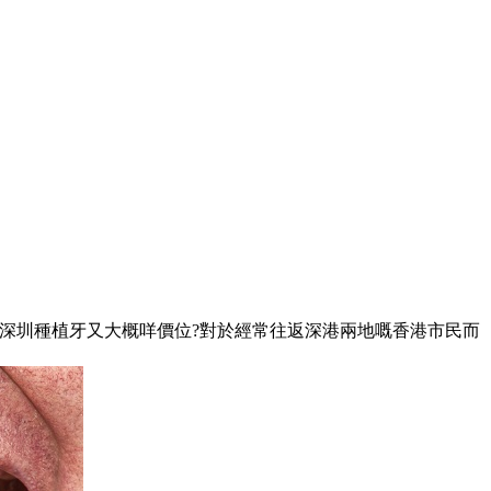
深圳種植牙又大概咩價位?對於經常往返深港兩地嘅香港市民而