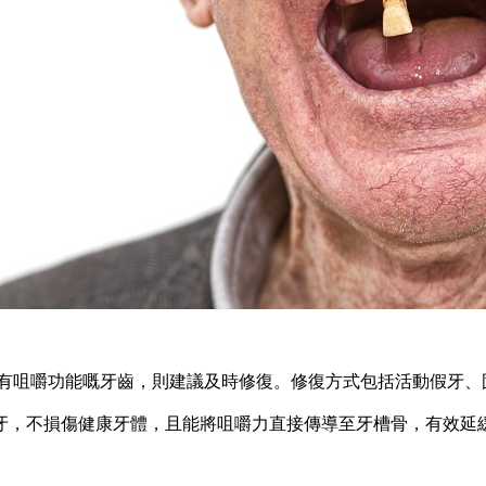
有咀嚼功能嘅牙齒，則建議及時修復。修復方式包括活動假牙、
，不損傷健康牙體，且能將咀嚼力直接傳導至牙槽骨，有效延緩