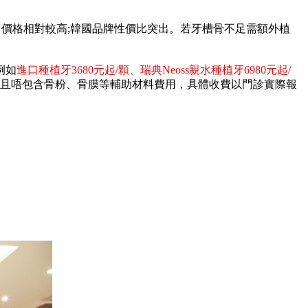
價格相對較高;韓國品牌性價比突出。若牙槽骨不足需額外植
例如
進口種植牙3680元起/顆、瑞典Neoss親水種植牙6980元起/
且唔包含骨粉、骨膜等輔助材料費用，具體收費以門診實際報