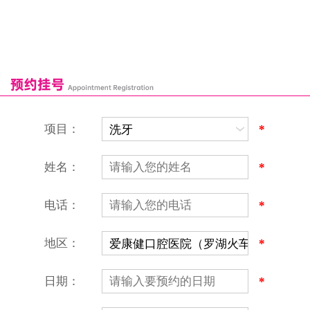
来院路线
罗湖口岸
福田口岸
深圳湾口岸
深圳爱康健口腔医院
康辉口腔门诊部
富康口腔门诊部
恒洁口腔门诊部
恒乐口腔诊所
富港口腔诊所
项目：
*
姓名：
*
电话：
*
地区：
*
深圳爱康健口腔医院
地址：深圳市罗湖区建设路罗湖火车站大楼C区1-2楼北侧、4-8楼
营业时间：9:00-18:00
日期：
*
（节假日照常上班）
香港电话：00852-62157070
深圳电话：0755-61302632