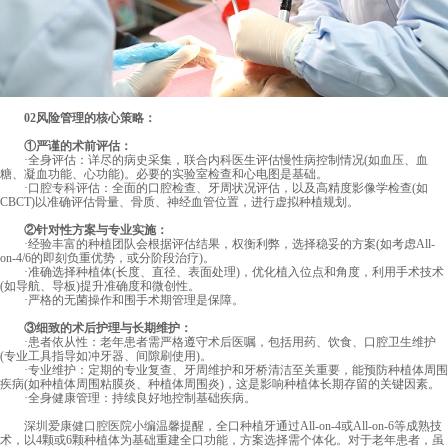
02风险管理的核心策略：
①严谨的术前评估：
·全身评估：详尽的病史采集，联合内科医生评估慢性病控制情况(如血压、血
糖、凝血功能、心功能)。必要的实验室检查和心电图是基础。
·口腔专科评估：全面的口腔检查、牙周状况评估，以及高精度影像学检查(如
CBCT)以准确评估骨量、骨质、神经血管位置，进行虚拟种植规划。
②针对性方案与专业实施：
·经验丰富的种植团队会根据评估结果，权衡利弊，选择稳妥的方案(如考虑All-
on-4/6的即刻负重优势，或分阶段治疗)。
·准确选择种植体(长度、直径、表面处理)，优化植入位点和角度，利用手术技术
(如导航、导板)提升准确度和微创性。
·严格的无菌操作和围手术期管理是保障。
③细致的术后护理与长期维护：
·患者依从性：老年患者需严格遵守术后医嘱，包括用药、饮食、口腔卫生维护
(专业工具指导如冲牙器、间隙刷使用)。
·专业维护：定期的专业复查、牙周维护和牙桥清洁至关重要，能预防种植体周围
疾病(如种植体周围粘膜炎、种植体周围炎)，这是影响种植体长期存留的关键因素。
·全身健康管理：持续良好地控制基础疾病。
深圳爱康健口腔医院
小编温馨提醒，全口种植牙通过All-on-4或All-on-6等成熟技
术，以4颗或6颗种植体为基础重建全口功能，方案选择需个体化。对于老年患者，虽