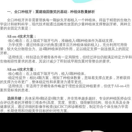
一、全口种植牙：重建稳固微笑的基础 - 种植体数量解析
全口种植牙
并非需要替换每一颗缺失牙都植入一个种植体。得益于精密的生物力
学设计和材料科学，现代技术能通过战略性放置的少量种植体支撑整副牙桥。两种主
要的全固定方案是：
All-on-4技术方案：
·核心概念：在上颌或下颌牙弓内，准确植入4颗种植体作为基础支撑。
·力学优势：通过特殊设计的角度(通常后方种植体倾斜植入)，充分利用可用骨
量，较大化分散咬合力。这4颗种植体协同作用，足以稳定支撑一副连接其上的固定
牙桥。
·适用情况：特别适合牙槽骨条件有一定局限性，但经过评估仍能满足特定力学和
生物相容性要求的患者。其设计减少了即刻或早期负重对骨整合的要求。
All-on-6技术方案：
·核心概念：在上颌或下颌牙弓内，植入6颗种植体。
·稳定性提升：相比4颗方案，增加了种植体数量，意味着支撑点更多，牙桥获得
的支撑力分布更广，整体稳定性和承重潜力通常更优。
·适用情况：常适用于牙槽骨条件略逊于理想全固定种植要求，但优于All-on-4方
案所需标准的患者。
选择关键：
具体采用4颗还是6颗方案，并非简单越多越好。专业的种植医师会综
合评估患者的牙槽骨三维条件(高度、宽度、密度)、颌骨解剖结构、咬合关系及全身
健康状况，通过详细的影像学检查(如CBCT)和诊断模型，制定符合个体生物力学需
求、长期使用和功能美学目标的针对性方案。