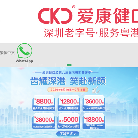
繁体中文
|
|
|
|
爱康健品牌
医师团队
长者医疗券
看牙活动
来院路线