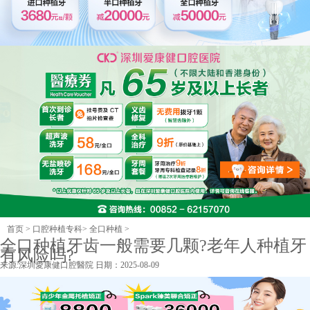
首页
>
口腔种植专科
>
全口种植
>
全口种植牙齿一般需要几颗?老年人种植牙
有风险吗?
来源:
深圳愛康健口腔醫院
日期：2025-08-09