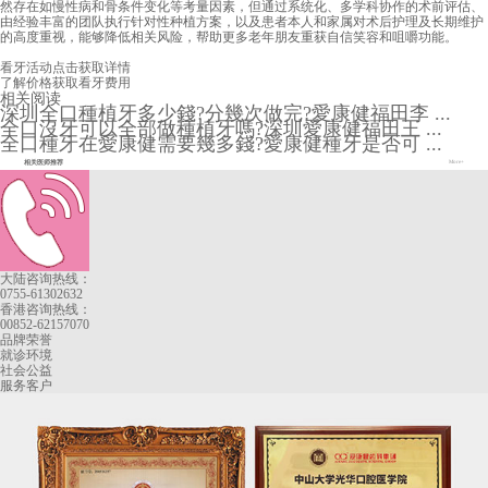
然存在如慢性病和骨条件变化等考量因素，但通过系统化、多学科协作的术前评估、
由经验丰富的团队执行针对性种植方案，以及患者本人和家属对术后护理及长期维护
的高度重视，能够降低相关风险，帮助更多老年朋友重获自信笑容和咀嚼功能。
看牙活动
点击获取详情
了解价格
获取看牙费用
相关阅读
深圳全口種植牙多少錢?分幾次做完?愛康健福田李 ...
全口沒牙可以全部做種植牙嗎?深圳愛康健福田王 ...
全口種牙在愛康健需要幾多錢?愛康健種牙是否可 ...
相关医师推荐
More+
大陆咨询热线：
0755-61302632
香港咨询热线：
00852-62157070
品牌荣誉
就诊环境
社会公益
服务客户