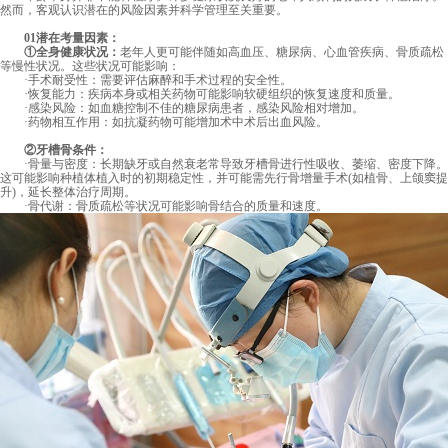
然而，客观认识潜在的风险因素并科学管理至关重要。
01潜在考量因素：
①全身健康状况：
老年人更可能伴随如高血压、糖尿病、心血管疾病、骨质疏松
等慢性状况。这些状况可能影响：
·手术耐受性：需要评估麻醉和手术过程的安全性。
·恢复能力：疾病本身或相关药物可能影响软硬组织的恢复速度和质量。
·感染风险：如血糖控制不佳的糖尿病患者，感染风险相对增加。
·药物相互作用：如抗凝药物可能增加术中术后出血风险。
②牙槽骨条件：
·骨量与密度：长期缺牙或自然衰老常导致牙槽骨进行性吸收、萎缩、密度下降。
这可能影响种植体植入时的初期稳定性，并可能需先行骨增量手术(如植骨、上颌窦提
升)，延长整体治疗周期。
·骨代谢：骨质疏松等状况可能影响骨结合的质量和速度。