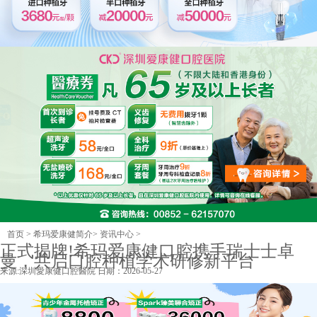
首页
>
希玛爱康健简介
>
资讯中心
>
正式揭牌!希玛爱康健口腔携手瑞士士卓
曼，共启口腔种植学术研修新平台
来源:
深圳愛康健口腔醫院
日期：2026-05-27