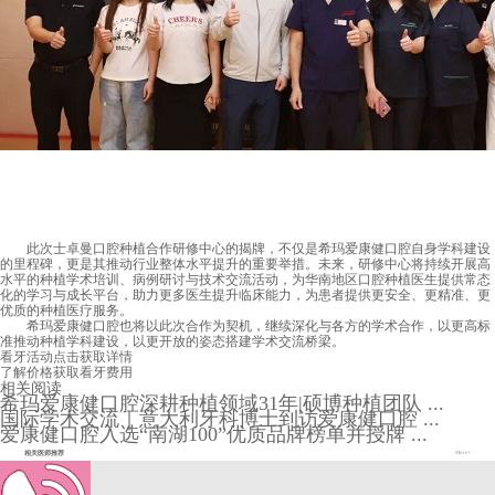
此次士卓曼口腔种植合作研修中心的揭牌，不仅是希玛爱康健口腔自身学科建设
的里程碑，更是其推动行业整体水平提升的重要举措。未来，研修中心将持续开展高
水平的种植学术培训、病例研讨与技术交流活动，为华南地区口腔种植医生提供常态
化的学习与成长平台，助力更多医生提升临床能力，为患者提供更安全、更精准、更
优质的种植医疗服务。
希玛爱康健口腔也将以此次合作为契机，继续深化与各方的学术合作，以更高标
准推动种植学科建设，以更开放的姿态搭建学术交流桥梁。
看牙活动
点击获取详情
了解价格
获取看牙费用
相关阅读
希玛爱康健口腔深耕种植领域31年|硕博种植团队 ...
国际学术交流｜意大利牙科博士到访爱康健口腔 ...
爱康健口腔入选“南湖100”优质品牌榜单并授牌 ...
相关医师推荐
More+