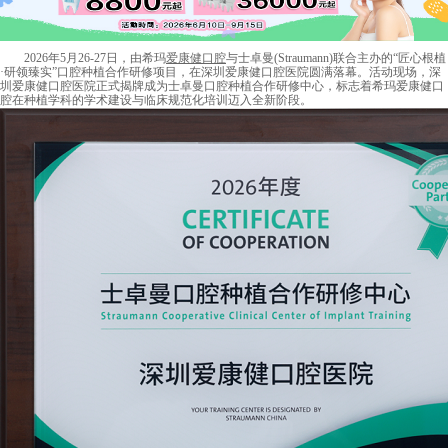
2026年5月26-27日，由希玛
爱康健口腔
与士卓曼(Straumann)联合主办的“匠心根植
·研领臻实”口腔种植合作研修项目，在深圳爱康健口腔医院圆满落幕。活动现场，深
圳爱康健口腔医院正式揭牌成为士卓曼口腔种植合作研修中心，标志着希玛爱康健口
腔在种植学科的学术建设与临床规范化培训迈入全新阶段。