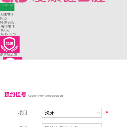
—香港长者医疗券指定牙科
—
大陆电话
0755
6130 2632
香港电话
00852
6215 7070
爱康健品牌
来院路线
罗湖口岸
福田口岸
深圳湾口岸
深圳爱康健口腔医院
康辉口腔门诊部
富康口腔门诊部
恒洁口腔门诊部
恒乐口腔诊所
富港口腔诊所
项目：
*