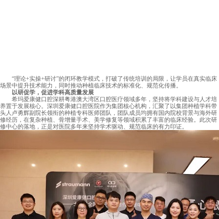
“理论+实操+研讨”的闭环教学模式，打破了传统培训的局限，让学员在真实临床
场景中提升技术能力，同时推动种植临床技术的标准化、规范化传播。
以研促学，促进学科高质量发展
希玛爱康健口腔深耕粤港澳大湾区口腔医疗领域多年，坚持将学科建设与人才培
养置于发展核心。深圳爱康健口腔医院作为集团核心机构，汇聚了以集团种植学科带
头人卢勇辉副院长领衔的种植专科医师团队，团队成员均拥有国内院校背景与海外研
修经历，在复杂种植、骨增量手术、美学修复等领域积累了丰富的临床经验。此次研
修中心的落地，正是对医院多年来坚持学术驱动、规范临床的有力印证。