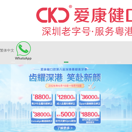
繁体中文
|
|
|
|
爱康健品牌
医师团队
长者医疗券
看牙活动
来院路线