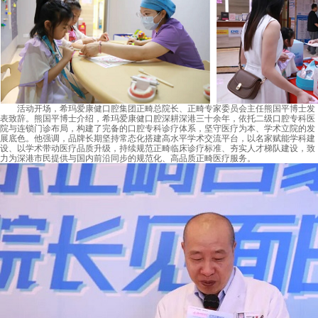
活动开场，希玛爱康健口腔集团正畸总院长、正畸专家委员会主任熊国平博士发
表致辞。熊国平博士介绍，希玛爱康健口腔深耕深港三十余年，依托二级口腔专科医
院与连锁门诊布局，构建了完备的口腔专科诊疗体系，坚守医疗为本、学术立院的发
展底色。他强调，品牌长期坚持常态化搭建高水平学术交流平台，以名家赋能学科建
设、以学术带动医疗品质升级，持续规范正畸临床诊疗标准、夯实人才梯队建设，致
力为深港市民提供与国内前沿同步的规范化、高品质正畸医疗服务。