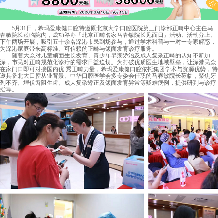
5月31日，希玛
爱康健口腔
特邀原北京大学口腔医院第三门诊部正畸中心主任马
春敏院长莅临院内，成功举办「北京正畸名家马春敏院长见面日」活动。活动分上、
下午两场开展，吸引五十余名深港市民到场参与，通过学术科普与一对一专家解惑，
为深港家庭带来高标准、可信赖的正畸与颌面发育诊疗服务。
随着大众对儿童颌面生长发育、青少年早期矫治及成人复杂正畸的认知不断加
深，市民对正畸规范化诊疗的需求日益迫切。为打破优质医生地域壁垒，让深港民众
在家门口即可对接国内优 秀正畸力量，希玛爱康健口腔依托集团学术与资源优势，特
邀具备北大口腔从业背景、中华口腔医学会多专委会任职的马春敏院长莅临，聚焦牙
列不齐、埋伏齿阻生齿、成人复杂矫正及颌面发育异常等疑难病例，提供研判与诊疗
指导。