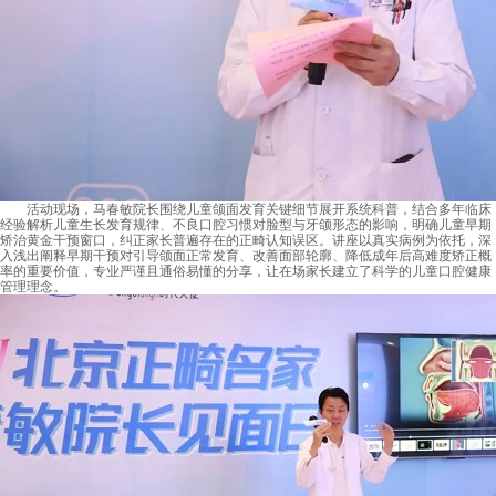
活动现场，马春敏院长围绕儿童颌面发育关键细节展开系统科普，结合多年临床
经验解析儿童生长发育规律、不良口腔习惯对脸型与牙颌形态的影响，明确儿童早期
矫治黄金干预窗口，纠正家长普遍存在的正畸认知误区。讲座以真实病例为依托，深
入浅出阐释早期干预对引导颌面正常发育、改善面部轮廓、降低成年后高难度矫正概
率的重要价值，专业严谨且通俗易懂的分享，让在场家长建立了科学的儿童口腔健康
管理理念。