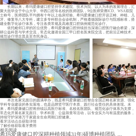
长期以来，希玛爱康健口腔坚持学术建院、技术兴院、以人为本的发展理念，汇
聚大批毕业于中山大学、华西口腔等名校的医师团队，9位医师荣膺ICD、WSA双院
士称号，医师团队平均拥有十年以上临床经验。希玛爱康健口腔开设正畸、种植、儿
牙、修复等八大专科，建立多专科联合会诊机制，严格遵循国际诊疗与院感标准，搭
建全数字化诊疗体系，专注各类常规及高难度口腔病例规范化诊疗。
依托毗邻口岸的区位优势，希玛爱康健口腔持续担当深港口腔医疗融合桥梁，深
耕公益科普与学术交流，常态化邀请全国三甲口腔名医来院交流，把前沿正畸技术、
规范诊疗理念普及至市民身边。
本次名家见面日的圆满举办，既是希玛爱康健口腔整合全国正畸名家资源、强化
学科专业建设的务实落地，也是品牌坚守医疗本质、践行社会责任的具体体现。未
来，希玛爱康健口腔将持续以高医疗标准、名校名医团队、规范化诊疗体系为支撑，
常态化开展名家见面日、学术科普、公益筛查等活动，以专业实力与有温度的服务，
持续守护深港万千家庭全生命周期口腔健康。
看牙活动
点击获取详情
了解价格
获取看牙费用
相关阅读
希玛爱康健口腔深耕种植领域31年|硕博种植团队 ...