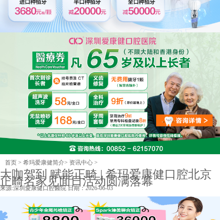
首页
>
希玛爱康健简介
>
资讯中心
>
大咖驾到 赋能正畸 | 希玛爱康健口腔北京
正畸名家见面日活动圆满落幕
来源:
深圳愛康健口腔醫院
日期：2026-06-03