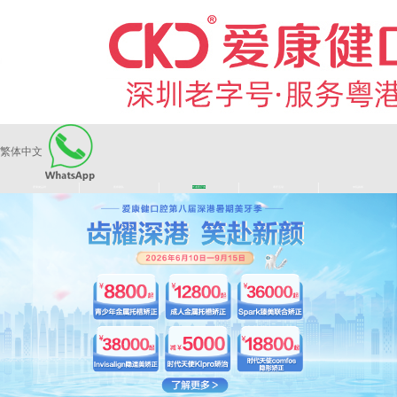
繁体中文
|
|
|
|
爱康健品牌
医师团队
长者医疗券
看牙活动
来院路线