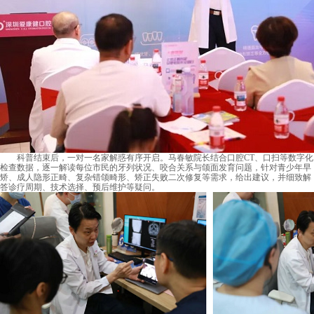
科普结束后，一对一名家解惑有序开启。马春敏院长结合口腔CT、口扫等数字化
检查数据，逐一解读每位市民的牙列状况、咬合关系与颌面发育问题，针对青少年早
矫、成人隐形正畸、复杂错颌畸形、矫正失败二次修复等需求，给出建议，并细致解
答诊疗周期、技术选择、预后维护等疑问。