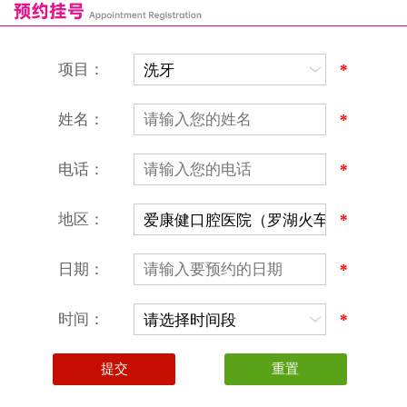
恒乐口腔诊所
富港口腔诊所
项目：
*
姓名：
*
电话：
*
地区：
*
深圳爱康健口腔医院
地址：深圳市罗湖区建设路罗湖火车站大楼C区1-2楼北侧、4-8楼
营业时间：9:00-18:00
日期：
*
（节假日照常上班）
香港电话：00852-62157070
深圳电话：0755-61302632
时间：
*
微信线上预约：aikangjian1995
微信小程序：爱康健齿科
爱康健官方网站：www.ckj100.com
本网站信息仅供参考，不作为诊疗及医疗根据
深圳爱康健口腔医院版权所有 粤ICP备12058131号-2
粤(B)广[2026]第07-22-878号