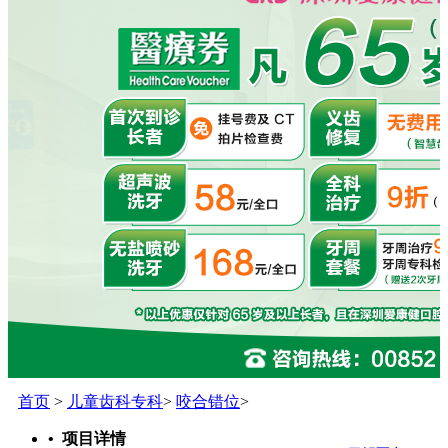
首页
>
儿童齿科专科
>
咬合错位
>
• 项目详情