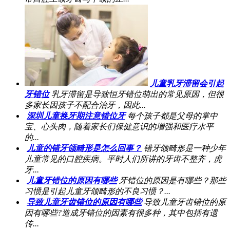
儿童乳牙滞留会引起
牙错位
乳牙滞留是导致恒牙错位萌出的常见原因，但很
多家长因孩子不配合治牙，因此...
深圳儿童换牙期注意错位牙
每个孩子都是父母的掌中
宝、心头肉，随着家长们保健意识的增强和医疗水平
的...
儿童的错牙颌畸形是怎么回事？
错牙颌畸形是一种少年
儿童常见的口腔疾病。平时人们所讲的牙齿不整齐，虎
牙...
儿童牙错位的原因有哪些
牙错位的原因是有哪些？那些
习惯是引起儿童牙颌畸形的不良习惯？...
导致儿童牙齿错位的原因有哪些
导致儿童牙齿错位的原
因有哪些?造成牙错位的因素有很多种，其中包括有遗
传...