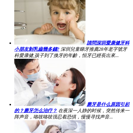
請問深圳愛康健牙科
小朋友剝乳齒幾多錢?
深圳兒童睇牙推薦28年老字號牙
科愛康健,孩子到了換牙的年齡，恒牙已經長出來...
磨牙是什么原因引起
的？磨牙怎么治疗？
在夜深一人静的时候，突然传来一
阵声音，咯吱咯吱强忍着恐惧，慢慢寻找声音...