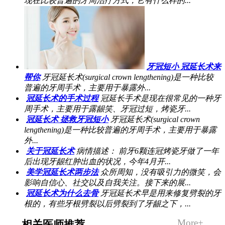
现在比较普遍的牙周治疗方式，它有什么样的...
牙冠短小 冠延长术来
帮你
牙冠延长术(surgical crown lengthening)是一种比较
普遍的牙周手术，主要用于暴露外...
冠延长术的手术过程
冠延长手术是现在很常见的一种牙
周手术，主要用于露龈笑、牙冠过短，烤瓷牙...
冠延长术 拯救牙冠短小
牙冠延长术(surgical crown
lengthening)是一种比较普遍的牙周手术，主要用于暴露
外...
关于冠延长术
病情描述： 前牙6颗连冠烤瓷牙做了一年
后出现牙龈红肿出血的状况，今年4月开...
美学冠延长术两步法
众所周知，没有吸引力的微笑，会
影响自信心、社交以及自我关注。接下来的展...
冠延长术为什么去骨
牙冠延长术早是用来修复劈裂的牙
根的，有些牙根劈裂以后劈裂到了牙龈之下，...
More+
相关医师推荐