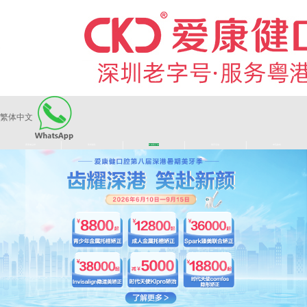
繁体中文
|
|
|
|
爱康健品牌
医师团队
长者医疗券
看牙活动
来院路线