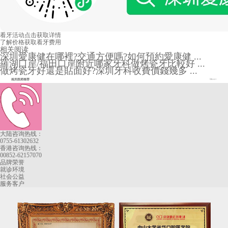
看牙活动
点击获取详情
了解价格
获取看牙费用
相关阅读
深圳愛康健在哪裡?交通方便嗎?如何預約愛康健 ...
羅湖口岸/福田口岸附近哪家牙科做烤瓷牙比較好 ...
做烤瓷牙好還是貼面好?深圳牙科收費價錢幾多 ...
相关医师推荐
More+
大陆咨询热线：
0755-61302632
香港咨询热线：
00852-62157070
品牌荣誉
就诊环境
社会公益
服务客户