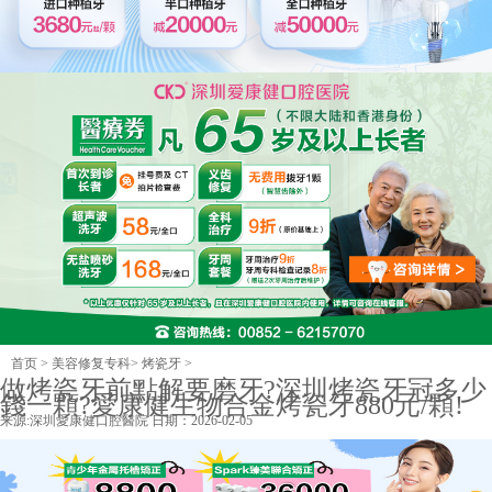
首页
>
美容修复专科
>
烤瓷牙
>
做烤瓷牙前點解要磨牙?深圳烤瓷牙冠多少
錢一顆?愛康健生物合金烤瓷牙880元/顆!
来源:
深圳愛康健口腔醫院
日期：2026-02-05