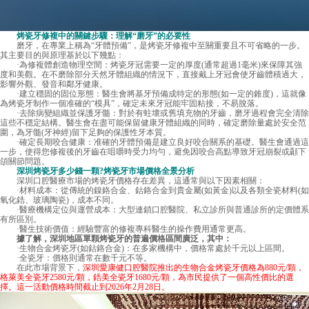
烤瓷牙修複中的關鍵步驟：理解“磨牙”的必要性
磨牙，在專業上稱為“牙體預備”，是烤瓷牙修複中至關重要且不可省略的一步。
其主要目的與原理基於以下幾點：
·為修複體創造物理空間：烤瓷牙冠需要一定的厚度(通常超過1毫米)來保障其強
度和美觀。在不磨除部分天然牙體組織的情況下，直接戴上牙冠會使牙齒體積過大，
影響外觀、發音和鄰牙健康。
·建立穩固的固位形態：醫生會將基牙預備成特定的形態(如一定的錐度)，這就像
為烤瓷牙制作一個准確的“模具”，確定未來牙冠能牢固粘接，不易脫落。
·去除病變組織並保護牙髓：對於有蛀壞或舊填充物的牙齒，磨牙過程會完全清除
這些不穩定結構。醫生會在盡可能保留健康牙體組織的同時，確定磨除量處於安全范
圍，為牙髓(牙神經)留下足夠的保護性牙本質。
·確定長期咬合健康：准確的牙體預備是建立良好咬合關系的基礎。醫生會通過這
一步，使得您修複後的牙齒在咀嚼時受力均勻，避免因咬合高點導致牙冠崩裂或顳下
頜關節問題。
深圳烤瓷牙多少錢一顆
?烤瓷牙市場價格全景分析
深圳口腔醫療市場的烤瓷牙價格存在差異，這通常與以下因素相關：
·材料成本：從傳統的鎳鉻合金、鈷鉻合金到貴金屬(如黃金)以及各類全瓷材料(如
氧化鋯、玻璃陶瓷)，成本不同。
·醫療機構定位與運營成本：大型連鎖口腔醫院、私立診所與普通診所的定價體系
有所區別。
·醫生技術價值：經驗豐富的修複專科醫生的操作費用通常更高。
據了解，深圳地區單顆烤瓷牙的普遍價格區間廣泛，其中：
·生物合金烤瓷牙(如鈷鉻合金)：在多家機構中，價格常處於千元以上區間。
·全瓷牙：價格則通常在數千元不等。
在此市場背景下，
深圳愛康健口腔醫院推出的生物合金烤瓷牙價格為880元/顆，
格萊美全瓷牙2580元/顆，鋯美全瓷牙1680元/顆，為市民提供了一個高性價比的選
擇。這一活動價格時間截止到2026年2月28日。