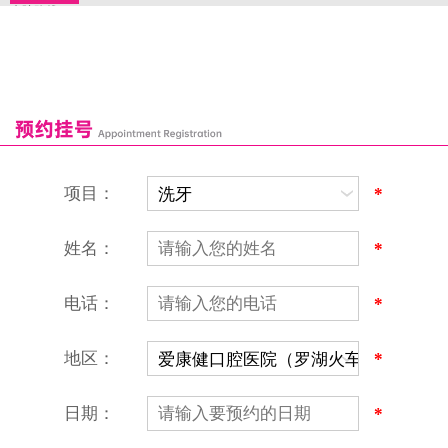
来院路线
罗湖口岸
福田口岸
深圳湾口岸
深圳爱康健口腔医院
康辉口腔门诊部
富康口腔门诊部
恒洁口腔门诊部
恒乐口腔诊所
富港口腔诊所
项目：
*
姓名：
*
电话：
*
地区：
*
深圳爱康健口腔医院
地址：深圳市罗湖区建设路罗湖火车站大楼C区1-2楼北侧、4-8楼
营业时间：9:00-18:00
日期：
*
（节假日照常上班）
香港电话：00852-62157070