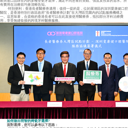
產與進口品牌在內的多種全瓷牙選擇，滿足不同患者對美觀、強度及預算的需求。所
有費用在治療前均會清晰告知。
·特別便利：香港長者醫療券適用：值得一提的是，位於羅湖區的
深圳愛康健口腔
醫院
，是香港特別行政區政府“長者醫療券計劃”在大灣區范圍內的試點服務機構之
一。這意味著，合資格的香港長者可以在此直接使用醫療券，抵扣部分牙科治療費
用，享受無縫銜接的跨境牙科醫療服務。
如何做出明智的烤瓷牙選擇?
面對選擇，您可以參考以下思路：