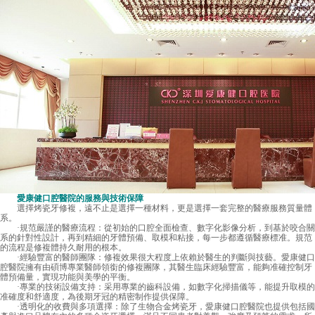
愛康健口腔醫院的服務與技術保障
選擇烤瓷牙修複，遠不止是選擇一種材料，更是選擇一套完整的醫療服務質量體
系。
·規范嚴謹的醫療流程：從初始的口腔全面檢查、數字化影像分析，到基於咬合關
系的針對性設計，再到精細的牙體預備、取模和粘接，每一步都遵循醫療標准。規范
的流程是修複體持久耐用的根本。
·經驗豐富的醫師團隊：修複效果很大程度上依賴於醫生的判斷與技藝。愛康健口
腔醫院擁有由碩博專業醫師領銜的修複團隊，其醫生臨床經驗豐富，能夠准確控制牙
體預備量，實現功能與美學的平衡。
·專業的技術設備支持：采用專業的齒科設備，如數字化掃描儀等，能提升取模的
准確度和舒適度，為後期牙冠的精密制作提供保障。
·透明化的收費與多項選擇：除了生物合金烤瓷牙，愛康健口腔醫院也提供包括國