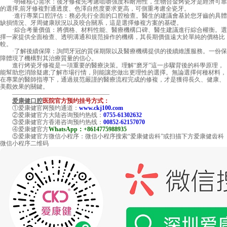
·明確核心需求：後牙修複先考慮咀嚼強度和耐用性，生物合金烤瓷牙是經濟可靠
的選擇;前牙修複對通透度、色澤自然度要求更高，可側重考慮全瓷牙。
·進行專業口腔評估：務必先行全面的口腔檢查。醫生的建議會基於您牙齒的具體
缺損情況、牙周健康狀況以及咬合關系，這是選擇修複方案的基礎。
·綜合考量價值：將價格、材料性能、醫療機構口碑、醫生建議進行綜合權衡。選
擇一家提供全面檢查、透明溝通和規范操作的機構，其長期價值遠大於單純的價格比
較。
·了解後續保障：詢問牙冠的質保期限以及醫療機構提供的後續維護服務。一份保
障體現了機構對其治療質量的信心。
進行烤瓷牙修複是一項重要的醫療決策。理解“磨牙”這一步驟背後的科學原理，
能幫助您消除疑慮;了解市場行情，則能讓您做出更理性的選擇。無論選擇何種材料，
在專業的醫師指導下，通過規范嚴謹的醫療流程完成的修複，才是獲得長久、健康、
美觀效果的關鍵。
————————————————
爱康健口腔
医院官方预约挂号方式：
①爱康健官网预约通道：
www.ckj100.com
②爱康健官方大陆咨询预约热线：
0755-61302632
③爱康健官方香港咨询预约热线：
00852-62157070
④爱康健官方
WhatsApp：+8614775988935
⑤爱康健官方微信小程序：微信小程序搜索“爱康健齿科”或扫描下方爱康健齿科
微信小程序二维码