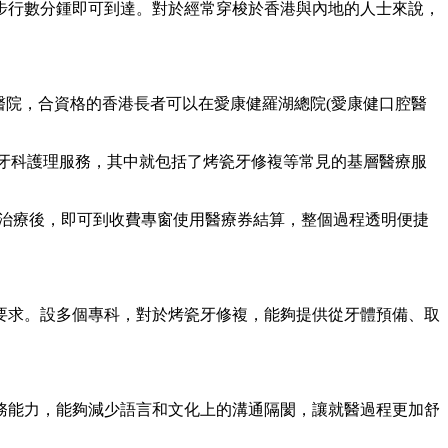
步行數分鍾即可到達。對於經常穿梭於香港與內地的人士來說，
院，合資格的香港長者可以在愛康健羅湖總院(愛康健口腔醫
牙科護理服務，其中就包括了烤瓷牙修複等常見的基層醫療服
治療後，即可到收費專窗使用醫療券結算，整個過程透明便捷
求。設多個專科，對於烤瓷牙修複，能夠提供從牙體預備、取
能力，能夠減少語言和文化上的溝通隔閡，讓就醫過程更加舒