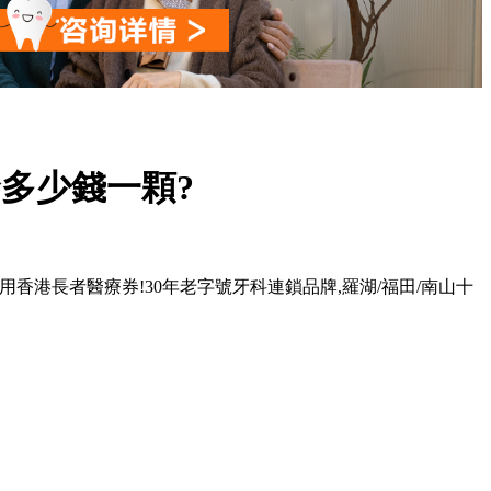
多少錢一顆?
院支持使用香港長者醫療券!30年老字號牙科連鎖品牌,羅湖/福田/南山十