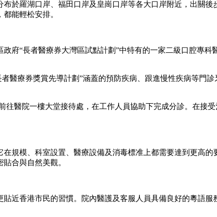
布於羅湖口岸、福田口岸及皇崗口岸等各大口岸附近，出關後
，都能輕松安排。
府“長者醫療券大灣區試點計劃”中特有的一家二級口腔專科醫
者醫療券獎賞先導計劃”涵蓋的預防疾病、跟進慢性疾病等門診
往醫院一樓大堂接待處，在工作人員協助下完成分診。在接受
在規模、科室設置、醫療設備及消毒標准上都需要達到更高的要
密貼合與自然美觀。
貼近香港市民的習慣。院內醫護及客服人員具備良好的粵語服務