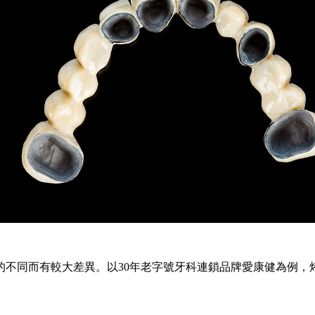
同而有較大差異。以30年老字號牙科連鎖品牌愛康健為例，