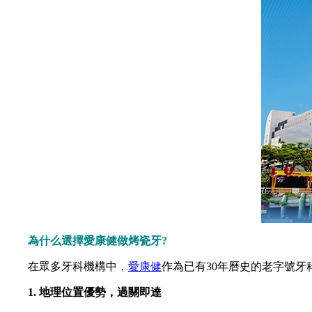
為什么選擇愛康健做烤瓷牙?
在眾多牙科機構中，
愛康健
作為已有30年曆史的老字號
1. 地理位置優勢，過關即達