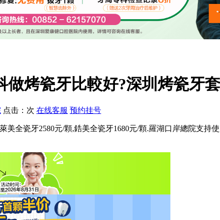
科做烤瓷牙比較好?深圳烤瓷牙套
院
点击：
次
在线客服
预约挂号
/顆,格萊美全瓷牙2580元/顆,鋯美全瓷牙1680元/顆.羅湖口岸總