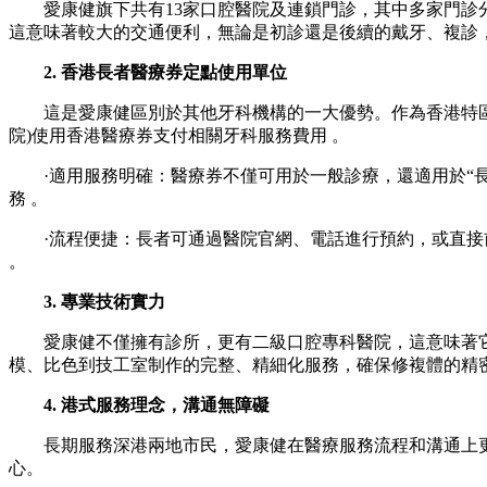
愛康健旗下共有13家口腔醫院及連鎖門診，其中多家門診分
這意味著較大的交通便利，無論是初診還是後續的戴牙、複診
2. 香港長者醫療券定點使用單位
這是愛康健區別於其他牙科機構的一大優勢。作為香港特區政
院)使用香港醫療券支付相關牙科服務費用 。
·適用服務明確：醫療券不僅可用於一般診療，還適用於“長
務 。
·流程便捷：長者可通過醫院官網、電話進行預約，或直接前
。
3. 專業技術實力
愛康健不僅擁有診所，更有二級口腔專科醫院，這意味著它
模、比色到技工室制作的完整、精細化服務，確保修複體的精
4. 港式服務理念，溝通無障礙
長期服務深港兩地市民，愛康健在醫療服務流程和溝通上更
心。