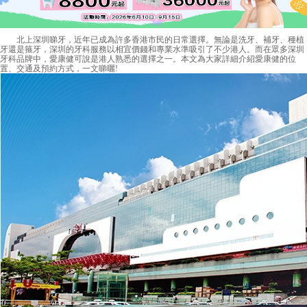
北上深圳睇牙，近年已成為許多香港市民的日常選擇。無論是洗牙、補牙、種植
牙還是箍牙，深圳的牙科服務以相宜價錢和專業水準吸引了不少港人。而在眾多深圳
牙科品牌中，愛康健可說是港人熟悉的選擇之一。本文為大家詳細介紹
愛康健
的位
置、交通及預約方式，一文睇曬!