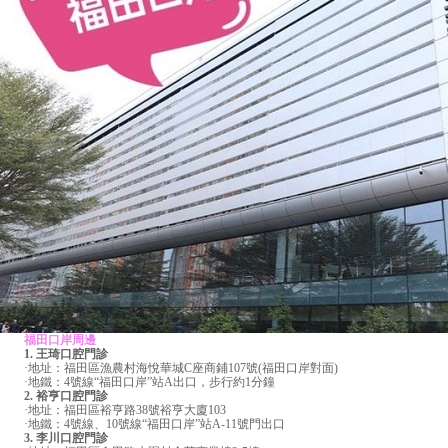
福田口岸周邊
1. 王琦口腔門診
·地址：福田區漁農村海悅華城C座商鋪107號(福田口岸對面)
·地鐵：4號線“福田口岸”站A出口，步行約1分鐘
2. 裕亨口腔門診
·地址：福田區裕亨路38號裕亨大廈103
·地鐵：4號線、10號線“福田口岸”站A-11號門出口
3. 李川口腔門診