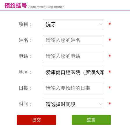
恒乐口腔诊所
富港口腔诊所
项目：
*
姓名：
*
电话：
*
地区：
*
深圳爱康健口腔医院
地址：深圳市罗湖区建设路罗湖火车站大楼C区1-2楼北侧、4-8楼
营业时间：9:00-18:00
日期：
*
（节假日照常上班）
香港电话：00852-62157070
深圳电话：0755-61302632
时间：
*
微信线上预约：aikangjian1995
微信小程序：爱康健齿科
爱康健官方网站：www.ckj100.com
本网站信息仅供参考，不作为诊疗及医疗根据
深圳爱康健口腔医院版权所有 粤ICP备12058131号-2
粤(B)广[2026]第07-22-878号