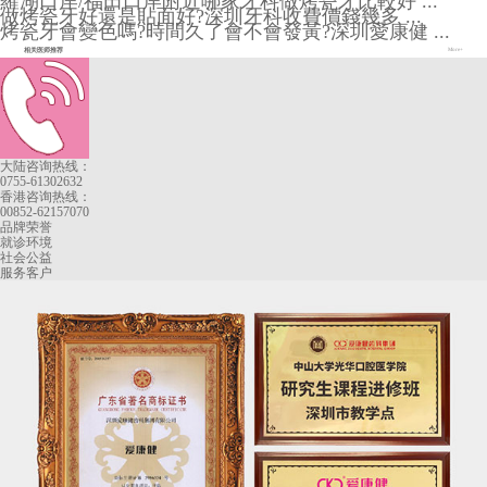
羅湖口岸/福田口岸附近哪家牙科做烤瓷牙比較好 ...
做烤瓷牙好還是貼面好?深圳牙科收費價錢幾多 ...
烤瓷牙會變色嗎?時間久了會不會發黃?深圳愛康健 ...
相关医师推荐
More+
大陆咨询热线：
0755-61302632
香港咨询热线：
00852-62157070
品牌荣誉
就诊环境
社会公益
服务客户