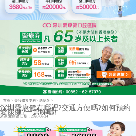
首页
>
美容修复专科
>
烤瓷牙
>
深圳愛康健在哪裡?交通方便嗎?如何預約
愛康健?一篇睇曬!
来源:
愛康健
日期：2026-06-24