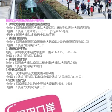
羅湖口岸周邊(過關步行即達)
1. 深圳愛康健口腔醫院(羅湖總院)
·地址：深圳市羅湖區火車站大廈C區1-8樓(香格裏拉大酒店對面)
·地鐵：1號線「羅湖站」C出口，步行約3-5分鐘
·巴士：羅湖火車站多條巴士路線直達
2. 富港口腔診所
·地址：深圳市羅湖區南湖街道人民南路1002號羅湖商業城G105
·地鐵：1號線“羅湖站”A2出口
3. 康輝口腔門診
地址：深圳市火車站皮帶走廊一層A11-A15、B11-B14
地鐵：1號線“羅湖站”D出口
4. 富康口腔門診
地址：深圳市火車站南端二樓走廊(火車站大酒店左側)
地鐵：1號線“羅湖站”D出口
5.恒樂口腔診所
·地址：火車站綜合大樓夾層A區M層
·地鐵：1號線“羅湖站”D出口;地鐵9號線“人民南站”A1出口;
6.恒潔口腔門診
·地址：深南東路5015號金豐城大廈B座1602、1603
·地鐵：1號線“大劇院”站F出口