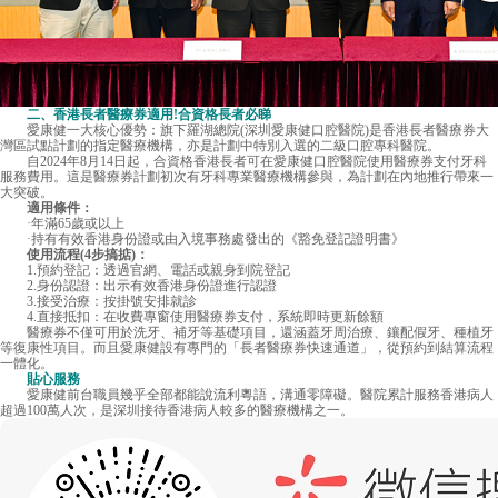
二、香港長者醫療券適用!合資格長者必睇
愛康健一大核心優勢：旗下羅湖總院(深圳愛康健口腔醫院)是香港長者醫療券大
灣區試點計劃的指定醫療機構，亦是計劃中特別入選的二級口腔專科醫院。
自2024年8月14日起，合資格香港長者可在愛康健口腔醫院使用醫療券支付牙科
服務費用。這是醫療券計劃初次有牙科專業醫療機構參與，為計劃在內地推行帶來一
大突破。
適用條件：
·年滿65歲或以上
·持有有效香港身份證或由入境事務處發出的《豁免登記證明書》
使用流程(4步搞掂)：
1.預約登記：透過官網、電話或親身到院登記
2.身份認證：出示有效香港身份證進行認證
3.接受治療：按掛號安排就診
4.直接抵扣：在收費專窗使用醫療券支付，系統即時更新餘額
醫療券不僅可用於洗牙、補牙等基礎項目，還涵蓋牙周治療、鑲配假牙、種植牙
等復康性項目。而且愛康健設有專門的「長者醫療券快速通道」，從預約到結算流程
一體化。
貼心服務
愛康健前台職員幾乎全部都能說流利粵語，溝通零障礙。醫院累計服務香港病人
超過100萬人次，是深圳接待香港病人較多的醫療機構之一。