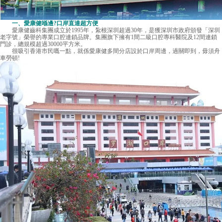
一、愛康健喺邊?口岸直達超方便
愛康健齒科集團成立於1995年，紮根深圳超過30年，是獲深圳市政府頒發「深圳
老字號」榮譽的專業口腔連鎖品牌。集團旗下擁有1間二級口腔專科醫院及12間連鎖
門診，總規模超過30000平方米。
很吸引香港市民嘅一點，就係愛康健多間分店設於口岸周邊，過關即到，毋須舟
車勞頓!