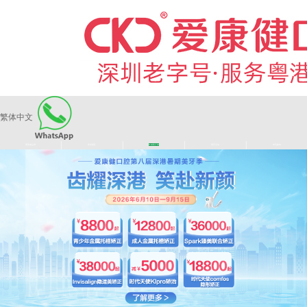
繁体中文
|
|
|
|
爱康健品牌
医师团队
长者医疗券
看牙活动
来院路线