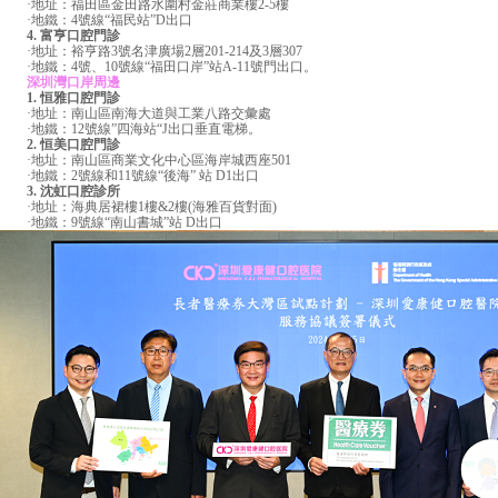
·地址：福田區金田路水圍村金莊商業樓2-5樓
·地鐵：4號線“福民站”D出口
4. 富亨口腔門診
·地址：裕亨路3號名津廣場2層201-214及3層307
·地鐵：4號、10號線“福田口岸”站A-11號門出口。
深圳灣口岸周邊
1. 恒雅口腔門診
·地址：南山區南海大道與工業八路交彙處
·地鐵：12號線”四海站“J出口垂直電梯。
2. 恒美口腔門診
·地址：南山區商業文化中心區海岸城西座501
·地鐵：2號線和11號線“後海” 站 D1出口
3. 沈虹口腔診所
·地址：海典居裙樓1樓&2樓(海雅百貨對面)
·地鐵：9號線“南山書城”站 D出口