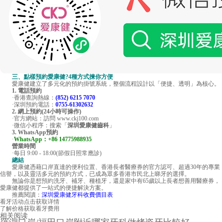
三、點樣預約愛康健?4種方式揀你方便
愛康健建立了多元化的預約掛號系統，整個流程設計以「便捷、透明」為核心。
1. 電話預約
·香港查詢熱線：
(852) 6215 7070
·深圳預約電話：
0755-61302632
2. 網上預約(24小時可操作)
·官方網站：訪問 www.ckj100.com
·微信小程序：搜索「
深圳愛康健齒科
」
3. WhatsApp預約
·
WhatsApp：+86 14775988935
營業時間
·每日 9:00 - 18:00(節假日照常應診)
總結
愛康健憑藉口岸直達的便利位置、香港長者醫療券的官方認可、超過30年的專業
信譽，以及靈活多元的預約方式，已成為眾多香港市民北上睇牙的選擇。
無論你是想預約洗牙、補牙、種植牙，還是家中有65歲以上長者想善用醫療券，
愛康健都提供了一站式的便捷解決方案。
推薦閱讀：
深圳愛康健牙科收費價目表
看牙活动
点击获取详情
了解价格
获取看牙费用
相关阅读