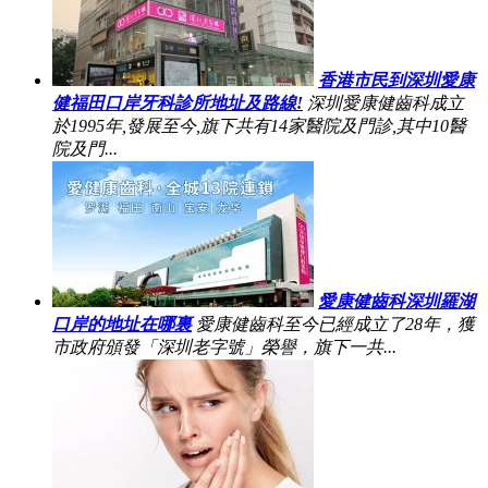
香港市民到深圳愛康
健福田口岸牙科診所地址及路線!
深圳愛康健齒科成立
於1995年,發展至今,旗下共有14家醫院及門診,其中10醫
院及門...
愛康健齒科深圳羅湖
口岸的地址在哪裏
愛康健齒科至今已經成立了28年，獲
市政府頒發「深圳老字號」榮譽，旗下一共...