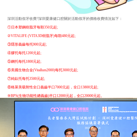
深圳活動假牙收費
?深圳愛康健口腔關於活動假牙的價格收費情況如下：
①日本塑鋼樹脂牙每顆350元起;
②VITALIFE (VITA3D樹脂牙)每顆480元起;
③隱形義齒每托900元起;
④膠托每托1200元起;
⑤鋼托每托1800元起;
⑥美國生物合金(Vitallum2000)每托3000元起;
⑦純鈦托每托3500元起;
⑧格萊美吸附性全口義齒半口7000元起，全口13800元起;
⑨BPS(生物功能性總義齒)半口12000元起，全口20000元起。