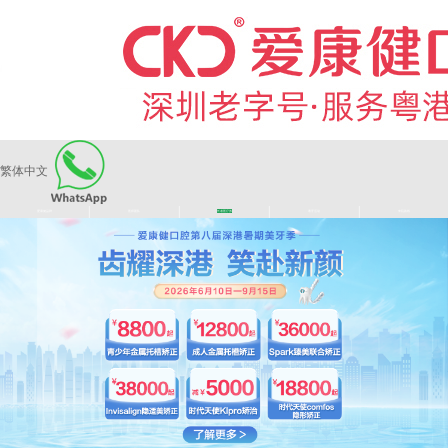
繁体中文
|
|
|
|
爱康健品牌
医师团队
长者医疗券
看牙活动
来院路线