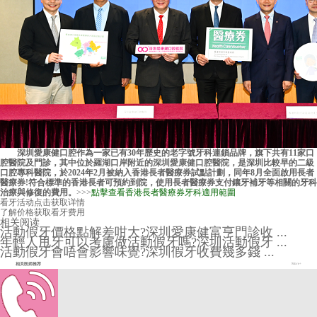
深圳愛康健口腔作為一家已有30年歷史的老字號牙科連鎖品牌，旗下共有11家口
腔醫院及門診，其中位於羅湖口岸附近的
深圳愛康健口腔醫院
，是深圳比較早的二級
口腔專科醫院，於2024年2月被納入香港長者醫療券試點計劃，同年8月全面啟用長者
醫療券!符合標準的香港長者可預約到院，使用長者醫療券支付鑲牙補牙等相關的牙科
治療與修復的費用。
>>>
點擊查看香港長者醫療券牙科適用範圍
看牙活动
点击获取详情
了解价格
获取看牙费用
相关阅读
活動假牙價格點解差咁大?深圳愛康健富亨門診收 ...
年輕人甩牙可以考慮做活動假牙嗎?深圳活動假牙 ...
活動假牙會唔會影響味覺?深圳假牙收費幾多錢 ...
相关医师推荐
More+