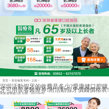
首页
>
美容修复专科
>
义齿
>
深圳活動假牙的收費是多少?愛康健口腔鑲
牙可用長者醫療券!附活動假牙價錢價格表!
来源:
愛康健口腔
日期：2025-04-09