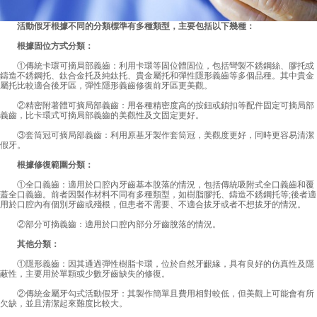
活動假牙根據不同的分類標準有多種類型，主要包括以下幾種：
根據固位方式分類：
①傳統卡環可摘局部義齒：利用卡環等固位體固位，包括彎製不銹鋼絲、膠托或
鑄造不銹鋼托、鈦合金托及純鈦托、貴金屬托和彈性隱形義齒等多個品種。其中貴金
屬托比較適合後牙區，彈性隱形義齒修復前牙區更美觀。
②精密附著體可摘局部義齒：用各種精密度高的按鈕或鎖扣等配件固定可摘局部
義齒，比卡環式可摘局部義齒的美觀性及文固定更好。
③套筒冠可摘局部義齒：利用原基牙製作套筒冠，美觀度更好，同時更容易清潔
假牙。
根據修復範圍分類：
①全口義齒：適用於口腔內牙齒基本脫落的情況，包括傳統吸附式全口義齒和覆
蓋全口義齒。前者因製作材料不同有多種類型，如樹脂膠托、鑄造不銹鋼托等;後者適
用於口腔內有個別牙齒或殘根，但患者不需要、不適合拔牙或者不想拔牙的情況。
②部分可摘義齒：適用於口腔內部分牙齒脫落的情況。
其他分類：
①隱形義齒：因其通過彈性樹脂卡環，位於自然牙齦緣，具有良好的仿真性及隱
蔽性，主要用於單顆或少數牙齒缺失的修復。
②傳統金屬牙勾式活動假牙：其製作簡單且費用相對較低，但美觀上可能會有所
欠缺，並且清潔起來難度比較大。