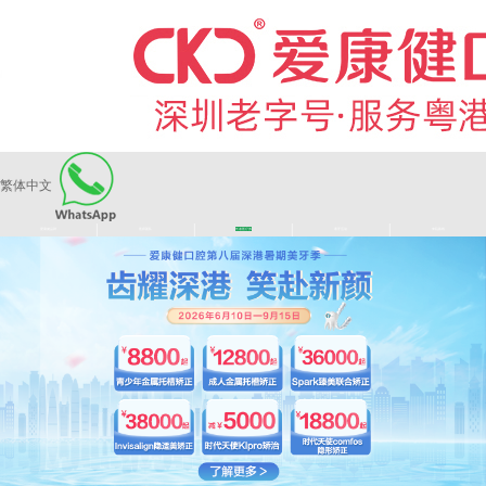
繁体中文
|
|
|
|
爱康健品牌
医师团队
长者医疗券
看牙活动
来院路线