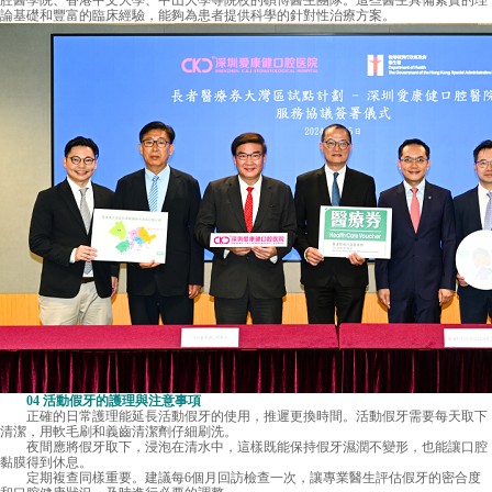
腔醫學院、香港中文大學、中山大學等院校的碩博醫生團隊。這些醫生具備紮實的理
論基礎和豐富的臨床經驗，能夠為患者提供科學的針對性治療方案。
04 活動假牙的護理與注意事項
正確的日常護理能延長活動假牙的使用，推遲更換時間。活動假牙需要每天取下
清潔，用軟毛刷和義齒清潔劑仔細刷洗。
夜間應將假牙取下，浸泡在清水中，這樣既能保持假牙濕潤不變形，也能讓口腔
黏膜得到休息。
定期複查同樣重要。建議每6個月回訪檢查一次，讓專業醫生評估假牙的密合度