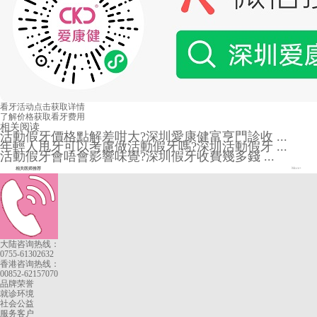
看牙活动
点击获取详情
了解价格
获取看牙费用
相关阅读
活動假牙價格點解差咁大?深圳愛康健富亨門診收 ...
年輕人甩牙可以考慮做活動假牙嗎?深圳活動假牙 ...
活動假牙會唔會影響味覺?深圳假牙收費幾多錢 ...
相关医师推荐
More+
大陆咨询热线：
0755-61302632
香港咨询热线：
00852-62157070
品牌荣誉
就诊环境
社会公益
服务客户