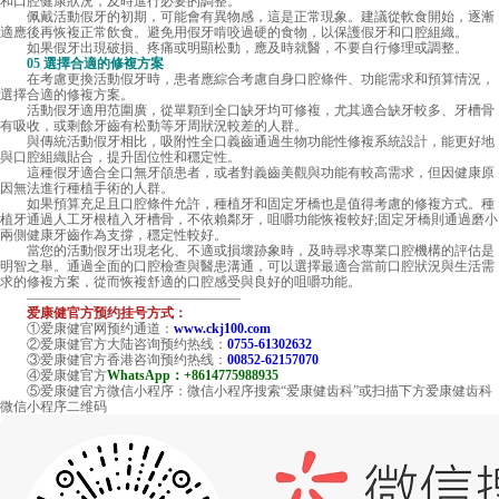
和口腔健康狀況，及時進行必要的調整。
佩戴活動假牙的初期，可能會有異物感，這是正常現象。建議從軟食開始，逐漸
適應後再恢複正常飲食。避免用假牙啃咬過硬的食物，以保護假牙和口腔組織。
如果假牙出現破損、疼痛或明顯松動，應及時就醫，不要自行修理或調整。
05 選擇合適的修複方案
在考慮更換活動假牙時，患者應綜合考慮自身口腔條件、功能需求和預算情況，
選擇合適的修複方案。
活動假牙適用范圍廣，從單顆到全口缺牙均可修複，尤其適合缺牙較多、牙槽骨
有吸收，或剩餘牙齒有松動等牙周狀況較差的人群。
與傳統活動假牙相比，吸附性全口義齒通過生物功能性修複系統設計，能更好地
與口腔組織貼合，提升固位性和穩定性。
這種假牙適合全口無牙頜患者，或者對義齒美觀與功能有較高需求，但因健康原
因無法進行種植手術的人群。
如果預算充足且口腔條件允許，種植牙和固定牙橋也是值得考慮的修複方式。種
植牙通過人工牙根植入牙槽骨，不依賴鄰牙，咀嚼功能恢複較好;固定牙橋則通過磨小
兩側健康牙齒作為支撐，穩定性較好。
當您的活動假牙出現老化、不適或損壞跡象時，及時尋求專業口腔機構的評估是
明智之舉。通過全面的口腔檢查與醫患溝通，可以選擇最適合當前口腔狀況與生活需
求的修複方案，從而恢複舒適的口腔感受與良好的咀嚼功能。
————————————————
爱康健官方预约挂号方式：
①爱康健官网预约通道：
www.ckj100.com
②爱康健官方大陆咨询预约热线：
0755-61302632
③爱康健官方香港咨询预约热线：
00852-62157070
④爱康健官方
WhatsApp：+8614775988935
⑤爱康健官方微信小程序：微信小程序搜索“爱康健齿科”或扫描下方爱康健齿科
微信小程序二维码