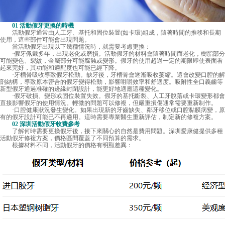
01 活動假牙更換的時機
活動假牙通常由人工牙、基托和固位裝置(如卡環)組成，隨著時間的推移和長期
使用，這些部件可能會出現問題。
當活動假牙出現以下幾種情況時，就需要考慮更換：
·假牙佩戴多年，出現老化或磨損。活動假牙的材料會隨著時間而老化，樹脂部分
可能變色、裂紋，金屬部分可能腐蝕或變形。假牙的使用超過一定的期限即使表面看
起來完好，其功能和適配度也可能已經下降。
·牙槽骨吸收導致假牙松動。缺牙後，牙槽骨會逐漸吸收萎縮。這會改變口腔的解
剖結構，導致原本密合的假牙變得松動，影響咀嚼效率和舒適度。吸附性全口義齒等
新型假牙通過准確的邊緣封閉設計，能更好地適應這種變化。
·假牙破損、變形或固位裝置失效。假牙的基托斷裂、人工牙脫落或卡環變形都會
直接影響假牙的使用情況。輕微的問題可以修複，但嚴重損傷通常需要重新制作。
·口腔健康狀況發生變化。如果出現新的牙齒缺失、鄰牙移位或口腔黏膜病變，原
有的假牙設計可能已不再適用。這時需要專業醫生重新評估，制定新的修複方案。
02
深圳活動假牙收費
參考
了解何時需要更換假牙後，接下來關心的自然是費用問題。深圳愛康健提供多種
活動假牙修複方案，價格區間覆蓋了不同預算的需求。
根據材料不同，活動假牙的價格有明顯差異：