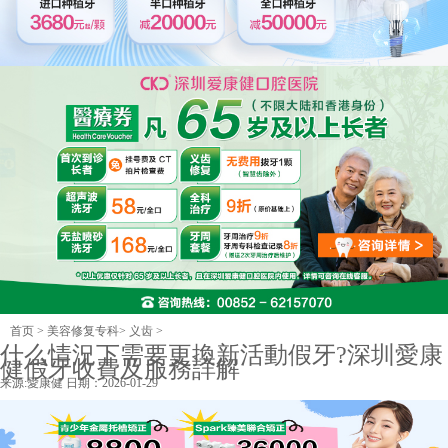
首页
>
美容修复专科
>
义齿
>
什么情況下需要更換新活動假牙?深圳愛康
健假牙收費及服務詳解
来源:
愛康健
日期：2026-01-29