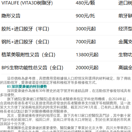
這些價格為參考價，具體費用需根據個人口腔情況和選擇的材料確定。除了傳統
的活動假牙，愛康健還提供固定牙橋和種植牙等多種修複方式。
03 深圳愛康健的特別優勢
深圳愛康健作為擁有30年曆史的老字號牙科連鎖品牌，在活動假牙修複領域具有
多項優勢。
旗下總院(愛康健口腔醫院)是香港長者醫療券指定牙科使用機構，自2024年起，
合資格的香港長者可以直接使用政府發放的長者醫療券支付鑲牙等相關費用。這一政
策大大方便了深港兩地居民的跨境牙科就醫。截至2025年3月底，已有約上萬名合資
格長者在試點計劃下的醫療機構使用醫療券。
其次，
愛康健
擁有便利的地理位置。旗下共有13家口腔醫院及門診，其中數十家
門診分布於羅湖口岸、福田口岸、皇崗口岸等各大口岸附近，對於往來深港的市民來
說就診十分方便。
專業團隊也是愛康健的重要優勢。醫院彙聚了畢業於北京大學、四川大學華西口