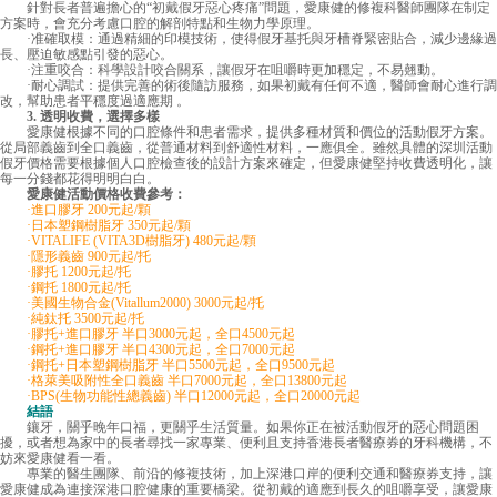
針對長者普遍擔心的“初戴假牙惡心疼痛”問題，愛康健的修複科醫師團隊在制定
方案時，會充分考慮口腔的解剖特點和生物力學原理。
·准確取模：通過精細的印模技術，使得假牙基托與牙槽脊緊密貼合，減少邊緣過
長、壓迫敏感點引發的惡心。
·注重咬合：科學設計咬合關系，讓假牙在咀嚼時更加穩定，不易翹動。
·耐心調試：提供完善的術後隨訪服務，如果初戴有任何不適，醫師會耐心進行調
改，幫助患者平穩度過適應期 。
3. 透明收費，選擇多樣
愛康健根據不同的口腔條件和患者需求，提供多種材質和價位的活動假牙方案。
從局部義齒到全口義齒，從普通材料到舒適性材料，一應俱全。雖然具體的深圳活動
假牙價格需要根據個人口腔檢查後的設計方案來確定，但愛康健堅持收費透明化，讓
每一分錢都花得明明白白。
愛康健活動價格收費參考：
·進口膠牙 200元起/顆
·日本塑鋼樹脂牙 350元起/顆
·VITALIFE (VITA3D樹脂牙) 480元起/顆
·隱形義齒 900元起/托
·膠托 1200元起/托
·鋼托 1800元起/托
·美國生物合金(Vitallum2000) 3000元起/托
·純鈦托 3500元起/托
·膠托+進口膠牙 半口3000元起，全口4500元起
·鋼托+進口膠牙 半口4300元起，全口7000元起
·鋼托+日本塑鋼樹脂牙 半口5500元起，全口9500元起
·格萊美吸附性全口義齒 半口7000元起，全口13800元起
·BPS(生物功能性總義齒) 半口12000元起，全口20000元起
結語
鑲牙，關乎晚年口福，更關乎生活質量。如果你正在被活動假牙的惡心問題困
擾，或者想為家中的長者尋找一家專業、便利且支持香港長者醫療券的牙科機構，不
妨來愛康健看一看。
專業的醫生團隊、前沿的修複技術，加上深港口岸的便利交通和醫療券支持，讓
愛康健成為連接深港口腔健康的重要橋梁。從初戴的適應到長久的咀嚼享受，讓愛康