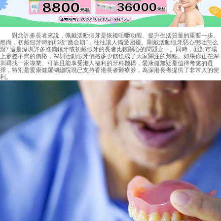
對於許多長者來說，佩戴活動假牙是恢複咀嚼功能、提升生活質量的重要一步。
然而，初戴假牙時的那段“磨合期”，往往讓人備受困擾。剛戴活動假牙惡心想吐怎么
辦? 這是深圳許多准備鑲牙或初戴假牙的長者比較關心的問題之一。同時，面對市場
上參差不齊的價格，深圳活動假牙價格多少錢也成了大家關注的焦點。如果你正在深
圳尋找一家專業、可靠且能享受港人福利的牙科機構，愛康健無疑是值得考慮的選
擇，特別是愛康健羅湖總院現已支持香港長者醫療券，為深港長者提供了非常大的便
利。