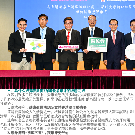
三、為什么選擇愛康健?深港長者鑲牙的理想之選
在深圳眾多口腔機構中，
愛康健
憑借其多年的技術積澱和特別的區位優勢，成為
了許多深港居民鑲牙的選擇。如果你正在尋找“愛康健”的相關信息，以下幾點優勢不
容錯過：
1. 深港便利，愛康健羅湖總院支持香港長者醫療券
這是愛康健較大的優勢之一。根據香港衛生署公布的長者醫療券大灣區試點計劃
清單，深圳愛康健口腔醫院已明確成為合資格的試點醫療機構 。
這意味著合資格的香港長者可以直接使用香港發放的長者醫療券支付鑲牙費用，
包括牙齒檢查、脫牙、補牙以及鑲配活動假牙等特定基層醫療服務 。這不僅大大減輕
了港人在深鑲牙的經濟負擔，更免去了跨境換彙、攜帶現金的麻煩。
2. 專業應對“初戴不適”，讓鑲牙更舒心