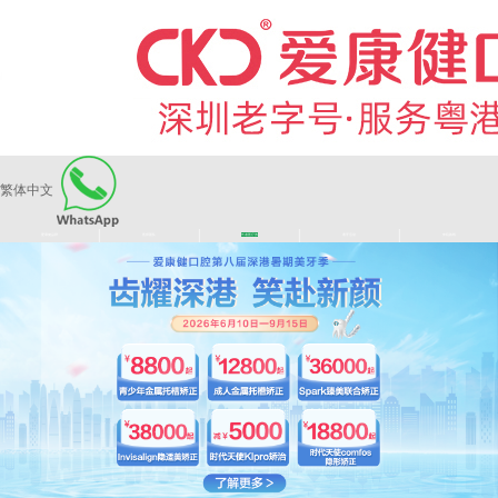
繁体中文
|
|
|
|
爱康健品牌
医师团队
长者医疗券
看牙活动
来院路线