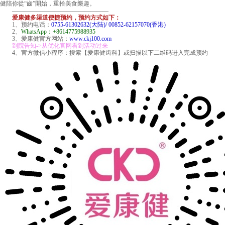
健陪你從“齒”開始，重拾美食樂趣。
————————————————
爱康健多渠道便捷预约，预约方式如下：
1、预约电话：
0755-61302632(大陆)/ 00852-62157070(香港)
2、
WhatsApp：+8614775988935
3、爱康健官方网站：
www.ckj100.com
到院告知->从优化官网看到活动过来
4、官方微信小程序：搜索【爱康健齿科】或扫描以下二维码进入完成预约