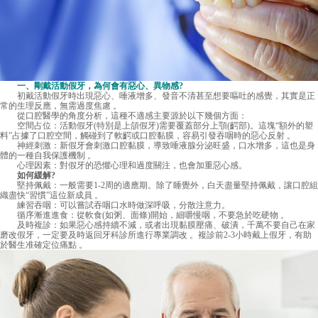
一、剛戴活動假牙，為何會有惡心、異物感?
初戴活動假牙時出現惡心、唾液增多、發音不清甚至想要嘔吐的感覺，其實是正
常的生理反應，無需過度焦慮 。
從口腔醫學的角度分析，這種不適感主要源於以下幾個方面：
空間占位：活動假牙(特別是上頜假牙)需要覆蓋部分上顎(齶部)。這塊“額外的塑
料”占據了口腔空間，觸碰到了軟齶或口腔黏膜，容易引發吞咽時的惡心反射 。
神經刺激：新假牙會刺激口腔黏膜，導致唾液腺分泌旺盛，口水增多，這也是身
體的一種自我保護機制 。
心理因素：對假牙的恐懼心理和過度關注，也會加重惡心感。
如何緩解?
堅持佩戴：一般需要1-2周的適應期。除了睡覺外，白天盡量堅持佩戴，讓口腔組
織盡快“習慣”這位新成員 。
練習吞咽：可以嘗試吞咽口水時做深呼吸，分散注意力。
循序漸進進食：從軟食(如粥、面條)開始，細嚼慢咽，不要急於吃硬物 。
及時複診：如果惡心感持續不減，或者出現黏膜壓痛、破潰，千萬不要自己在家
磨改假牙，一定要及時返回牙科診所進行專業調改 。複診前2-3小時戴上假牙，有助
於醫生准確定位痛點 。