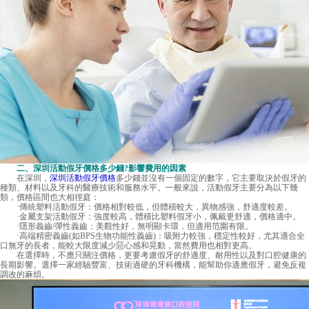
二、深圳活動假牙價格多少錢?影響費用的因素
在深圳，
深圳活動假牙價格
多少錢並沒有一個固定的數字，它主要取決於假牙的
種類、材料以及牙科的醫療技術和服務水平。一般來說，活動假牙主要分為以下幾
類，價格區間也大相徑庭：
·傳統塑料活動假牙：價格相對較低，但體積較大，異物感強，舒適度較差。
·金屬支架活動假牙：強度較高，體積比塑料假牙小，佩戴更舒適，價格適中。
·隱形義齒/彈性義齒：美觀性好，無明顯卡環，但適用范圍有限。
·高端精密義齒(如BPS生物功能性義齒)：吸附力較強，穩定性較好，尤其適合全
口無牙的長者，能較大限度減少惡心感和晃動，當然費用也相對更高。
在選擇時，不應只關注價格，更要考慮假牙的舒適度、耐用性以及對口腔健康的
長期影響。選擇一家經驗豐富、技術過硬的牙科機構，能幫助你適應假牙，避免反複
調改的麻煩。