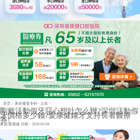
首页
>
美容修复专科
>
义齿
>
剛戴活動假牙惡心想吐怎么辦?深圳活動假
牙價格多少錢?愛康健鑲牙支持長者醫療
券!
来源:
愛康健
日期：2026-03-04