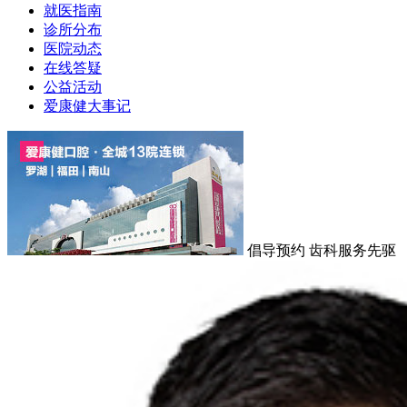
就医指南
诊所分布
医院动态
在线答疑
公益活动
爱康健大事记
倡导预约 齿科服务先驱