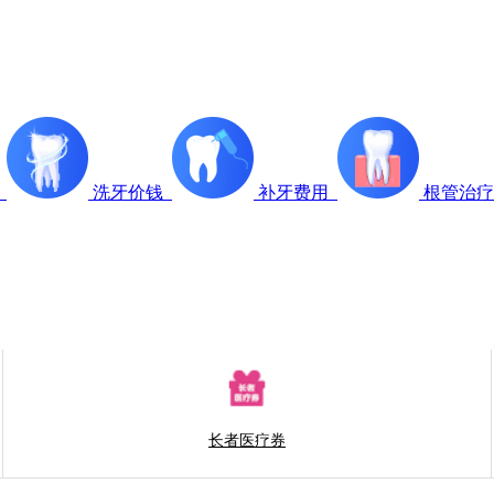
科
洗牙价钱
补牙费用
根管治
长者医疗券