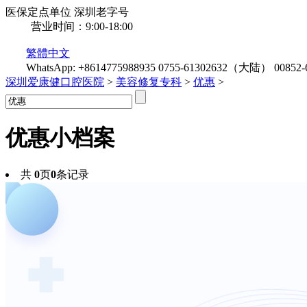
医保定点单位
深圳老字号
营业时间：9:00-18:00
繁體中文
WhatsApp: +8614775988935
0755-61302632（大陆）
0085
深圳爱康健口腔医院
>
美容修复专科
>
优惠
>
优惠
小档案
共
0
页
0
条记录