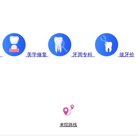
疗
美学修复
牙周专科
拔牙价
来院路线