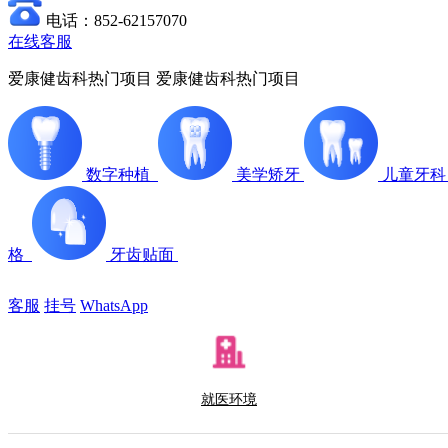
电话：852-62157070
在线客服
爱康健齿科热门项目
爱康健齿科热门项目
数字种植
美学矫牙
儿童牙
格
牙齿贴面
客服
挂号
WhatsApp
就医环境