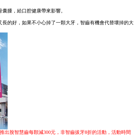
骨囊腫，給口腔健康帶來影響。
長的好，如果不小心掉了一顆大牙，智齒有機會代替壞掉的大
推出脫智慧齒每顆減300元，非智齒拔牙8折的活動，活動時間