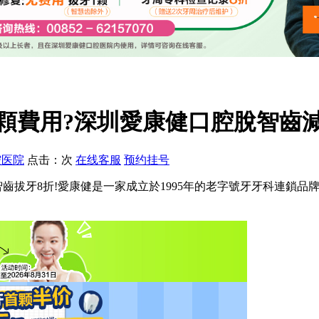
費用?深圳愛康健口腔脫智齒減30
腔医院
点击：
次
在线客服
预约挂号
齒拔牙8折!愛康健是一家成立於1995年的老字號牙牙科連鎖品牌