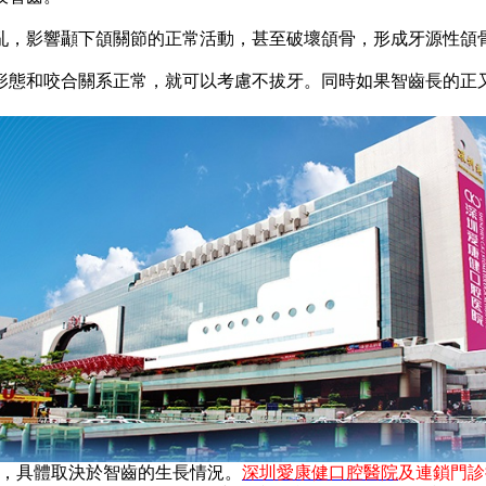
，影響顳下頜關節的正常活動，甚至破壞頜骨，形成牙源性頜
態和咬合關系正常，就可以考慮不拔牙。同時如果智齒長的正又
等，具體取決於智齒的生長情況。
深圳愛康健口腔醫院
及連鎖門診