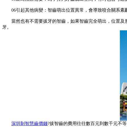
06引起其他病變：智齒萌出位置異常，會導致咬合關系紊亂
當然也有不需要拔牙的智齒，如果智齒完全萌出，位置及形
牙。
深圳剝智慧齒價錢
?拔智齒的費用往往數百元到數千元不