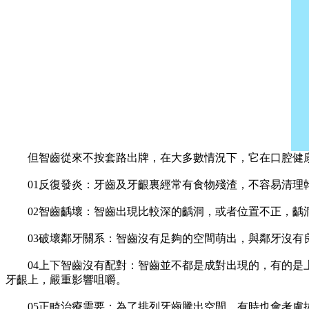
但智齒從來不按套路出牌，在大多數情況下，它在口腔健康
01反復發炎：牙齒及牙齦裏經常有食物殘渣，不容易清理幹
02智齒齲壞：智齒出現比較深的齲洞，或者位置不正，齲洞
03破壞鄰牙關系：智齒沒有足夠的空間萌出，與鄰牙沒有良
04上下智齒沒有配對：智齒並不都是成對出現的，有的是上
牙齦上，嚴重影響咀嚼。
05正畸治療需要：為了排列牙齒騰出空間，有時也會考慮