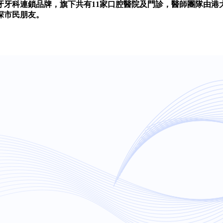
號牙牙科連鎖品牌，旗下共有11家口腔醫院及門診，醫師團隊由
深市民朋友。