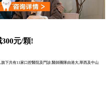
0元/顆!
,旗下共有11家口腔醫院及門診,醫師團隊由港大,華西及中山