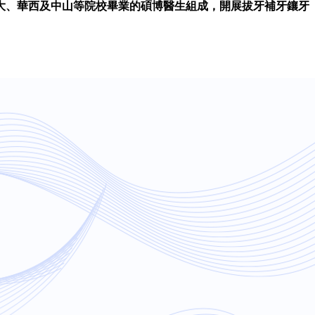
港大、華西及中山等院校畢業的碩博醫生組成，開展拔牙補牙鑲牙