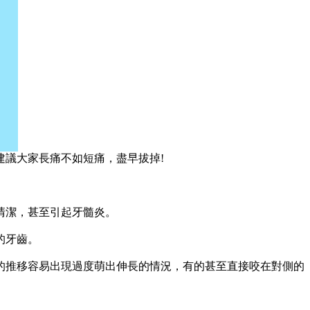
議大家長痛不如短痛，盡早拔掉!
。
清潔，甚至引起牙髓炎。
的牙齒。
的推移容易出現過度萌出伸長的情況，有的甚至直接咬在對側的