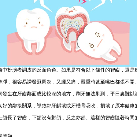
中扮演者調皮的反面角色。如果是符合以下條件的智齒，還是建
凈，很容易誘發冠周炎，又腫又痛，嚴重時甚至嘴巴都張不開
發生在牙齒鄰面或比較深的地方，刷牙無法刷到，平日裏難以
好的鄰接關系，導致鄰牙齲壞或牙槽骨吸收，損壞了原本健康
頜長了智齒，下頜沒有對頜，反之亦然。這樣的智齒隨著時間
拔智齒。