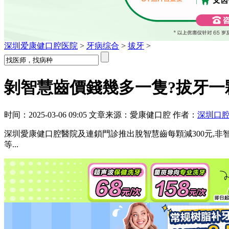
深圳爱康健口腔医院
>
牙病综合
>
拔牙
>
剝智慧齒價錢幾多一隻?拔牙一顆
时间：2025-03-06 09:05 文章来源：愛康健口腔 作者：
深圳口
深圳愛康健口腔醫院及連鎖門診推出脫智慧齒每顆減300元,非智
等...