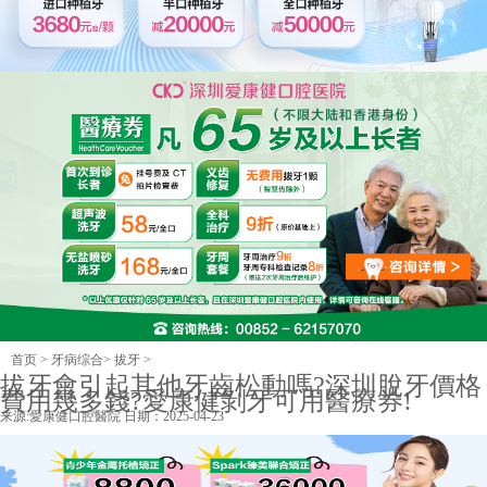
首页
>
牙病综合
>
拔牙
>
拔牙會引起其他牙齒松動嗎?深圳脫牙價格
費用幾多錢?愛康健剝牙可用醫療券!
来源:
愛康健口腔醫院
日期：2025-04-23