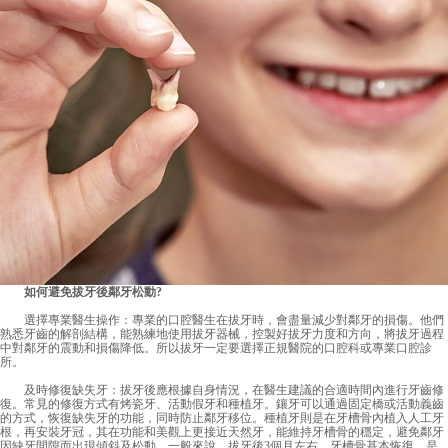
如何避免拔牙後鄰牙松動?
選擇專業醫生操作：專業的口腔醫生在拔牙時，會盡量減少對鄰牙的損傷。他們
熟悉牙齒的解剖結構，能熟練地使用拔牙器械，控製好拔牙力度和方向，將拔牙過程
中對鄰牙的震動和損傷降低。所以拔牙一定要選擇正規醫院的口腔科或專業口腔診
所。
及時修復缺失牙：拔牙後應根據自身情況，在醫生建議的合適時間內進行牙齒修
復。常見的修復方式有烤瓷牙、活動假牙和種植牙。鑲牙可以通過固定橋或活動義齒
的方式，恢復缺失牙的功能，同時防止鄰牙移位。種植牙則是在牙槽骨內植入人工牙
根，再安裝牙冠，其在功能和美觀上更接近天然牙，能維持牙槽骨的穩定，避免鄰牙
因缺牙間隙而出現傾斜及松動。一般來說，拔牙後3個月左右，牙槽骨基本恢復，是