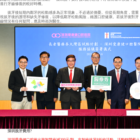
進行牙齒修復的較好時機。
拔牙後短期內鄰牙的松動感多為正常現象，不必過於擔憂。但從長期角度，需重
視拔牙後的護理和缺失牙修復，以降低鄰牙松動風險，維護口腔健康。若拔牙後對牙
齒情況有任何疑問，應及時咨詢醫生。
深圳脫牙費用
?
深圳愛康健口腔推出脫智慧齒減300元/顆，非智齒拔牙8折的活動，活動時間截止