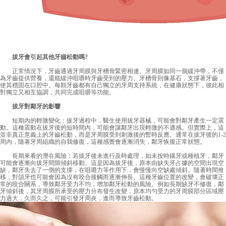
拔牙會引起其他牙齒松動嗎?
正常情況下，牙齒通過牙周膜與牙槽骨緊密相連。牙周膜如同一個緩沖帶，不僅
為牙齒提供營養，還能緩沖咀嚼時牙齒受到的壓力。牙槽骨則像基石，支撐著牙齒，
使其穩固在口腔中。每顆牙齒都有自己獨立的牙周支持系統，在健康狀態下，彼此相
對獨立又相互協調，共同完成咀嚼等功能。
拔牙對鄰牙的影響
短期內的輕微變化：拔牙過程中，醫生使用拔牙器械，可能會對鄰牙產生一定震
動。這種震動在拔牙後的短時間內，可能會讓鄰牙出現輕微的不適感。但實際上，這
並非真正意義上的牙齒松動，而是牙周膜受到刺激後的暫時反應。通常在拔牙後的1-2
周內，隨著牙周組織的自我修復，這種感覺會逐漸消失，鄰牙恢復正常狀態。
長期來看的潛在風險：若拔牙後未進行及時處理，如未按時鑲牙或種植牙，鄰牙
可能會逐漸向拔牙間隙傾斜移動。這是因為拔牙後，原本由缺失牙占據的空間出現空
缺，鄰牙失去了一側的支撐，在咀嚼力等作用下，會慢慢向空缺處傾斜。隨著時間推
移，對頜牙也可能會因為沒有咬合接觸而逐漸伸長。這種牙齒位置的改變，會破壞正
常的咬合關系，導致鄰牙受力不均，增加鄰牙松動的風險。例如長期缺牙不修復，鄰
牙傾斜後，其牙周膜所承受的壓力分布發生改變，原本均勻受力的牙周膜部分區域壓
力過大，久而久之，可能引發牙周炎，進而導致牙齒松動。