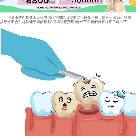
很多小夥伴都會因這樣或那樣的問題而需要進行拔牙治療，部分人會新生疑慮：
拔牙會不會引起其他牙齒的松動?深圳脫牙費用幾錢?下面咱們就來詳細了解一下。