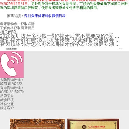
到2025年12月31日。
另外對於符合標準的香港長者，可預約到愛康健旗下羅湖口岸附
近的深圳愛康健口腔醫院，使用長者醫療券支付拔牙相關的費用。
推薦閱讀：
深圳愛康健牙科收費價目表
看牙活动
点击获取详情
了解价格
获取看牙费用
相关阅读
2026深圳拔牙多少钱一颗?拔牙后需不需要复诊?爱 ...
微創拔牙好在哪?深圳拔牙幾錢+愛康健長者醫療券 ...
智齿顶坏邻牙怎么办?深圳拔牙价格表+爱康健罗湖 ...
相关医师推荐
More+
大陆咨询热线：
0755-61302632
香港咨询热线：
00852-62157070
品牌荣誉
就诊环境
社会公益
服务客户