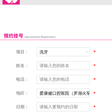
来院路线
罗湖口岸
福田口岸
深圳湾口岸
深圳爱康健口腔医院
康辉口腔门诊部
富康口腔门诊部
恒洁口腔门诊部
恒乐口腔诊所
富港口腔诊所
项目：
*
姓名：
*
电话：
*
地区：
*
深圳爱康健口腔医院
地址：深圳市罗湖区建设路罗湖火车站大楼C区1-2楼北侧、4-8楼
营业时间：9:00-18:00
日期：
*
（节假日照常上班）