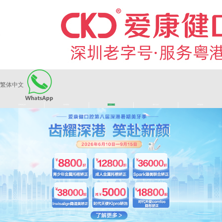
繁体中文
|
|
|
|
爱康健品牌
医师团队
长者医疗券
看牙活动
来院路线