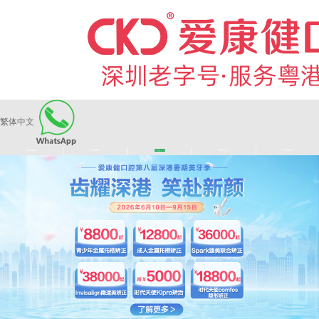
繁体中文
|
|
|
|
爱康健品牌
医师团队
长者医疗券
看牙活动
来院路线