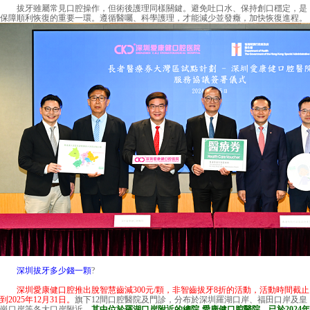
拔牙雖屬常見口腔操作，但術後護理同樣關鍵。避免吐口水、保持創口穩定，是
保障順利恢復的重要一環。遵循醫囑、科學護理，才能減少並發癥，加快恢復進程。
深圳拔牙多少錢一顆
?
深圳愛康健口腔推出脫智慧齒減300元/顆，非智齒拔牙8折的活動，活動時間截止
到2025年12月31日。
旗下12間口腔醫院及門診，分布於深圳羅湖口岸、福田口岸及皇
崗口岸等各大口岸附近，
其中位於羅湖口岸附近的總院-
愛康健口腔醫院
，已於2024年