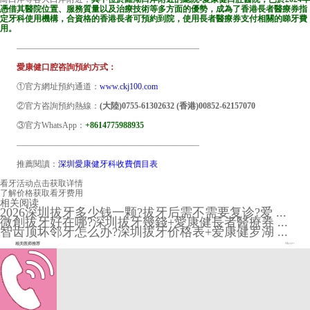
憑借其醫院位置、服務質量以及治療技術等多方面的優勢，成為了香港長者醫療券指
定牙科使用機構，合資格的香港長者可預約到院，使用長者醫療券支付相關的睇牙費
用。
——————————————————————
愛康健口腔咨詢預約方式：
①官方網址預約通道：
www.ckj100.com
②官方咨詢預約熱線：
(大陸)0755-61302632 (香港)00852-62157070
③官方WhatsApp：
+8614775988935
——————————————————————
推薦閱讀：
深圳愛康健牙科收費價目表
看牙活动
点击获取详情
了解价格
获取看牙费用
相关阅读
2026深圳拔牙多少钱一颗?拔牙后需不需要复诊?爱 ...
微創拔牙好在哪?深圳拔牙幾錢+愛康健長者醫療券 ...
智齿顶坏邻牙怎么办?深圳拔牙价格表+爱康健罗湖 ...
相关医师推荐
More+