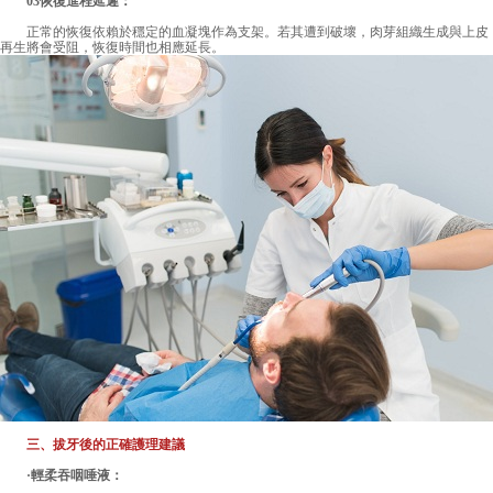
03恢復進程延遲：
正常的恢復依賴於穩定的血凝塊作為支架。若其遭到破壞，肉芽組織生成與上皮
再生將會受阻，恢復時間也相應延長。
三、拔牙後的正確護理建議
·輕柔吞咽唾液：