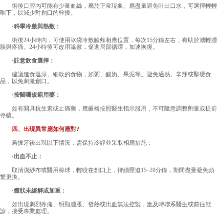
術後口腔內可能有少量血絲，屬於正常現象。應盡量避免吐出口水，可選擇輕輕
咽下，以減少對創口的幹擾。
·科學冷敷與熱敷：
術後24小時內，可使用冰袋冷敷臉頰相應位置，每次15分鐘左右，有助於減輕腫
脹與疼痛。24小時後可改用溫敷，促進局部循環，加速恢復。
·註意飲食選擇：
建議進食溫涼、細軟的食物，如粥、酸奶、果泥等。避免過熱、辛辣或堅硬食
品，以免刺激創口。
·按醫囑規範用藥：
如有開具抗生素或止痛藥，應嚴格按照醫生指示服用，不可隨意調整劑量或提前
停藥。
四、出現異常應如何應對?
若拔牙後出現以下情況，需保持冷靜並采取相應措施：
·出血不止：
取清潔紗布或醫用棉球，輕咬在創口上，持續壓迫15–20分鐘，期間盡量避免頻
繁更換。
·癥狀未緩解或加重：
如出現劇烈疼痛、明顯腫脹、發熱或出血無法控製，應及時聯系醫生或前往就
診，接受專業處理。