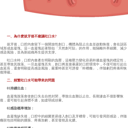
一、為什麽拔牙後不建議吐口水?
拔牙後，口腔內會留下一個開放性創口，機體為阻止出血並啟動恢復，會在該區
域形成血凝塊。這一血凝塊起著類似「天然創可貼」的作用，能隔離外界細菌、減少
感染風險，並為新組織再生提供支撐。
吐口水時，口腔內會產生明顯的負壓，這種壓力變化容易幹擾血凝塊的穩定性，
甚至導致其脫落。一旦血凝塊丟失，創口將直接暴露於口腔環境中，不僅可能引起出
血延長，還會明顯提高感染風險，嚴重時甚至可誘發「幹槽癥」，伴隨劇烈疼痛和恢
復障礙。
二、頻繁吐口水可能帶來的問題
01持續出血：
血凝塊脫落會使創口失去自然封閉，導致出血難以止住。長期滲血不僅影響恢
復，還可能引起身體不適，如虛弱或頭暈。
02感染概率增加：
血凝塊缺失後，口腔中的細菌更易侵入創口及牙槽骨，可能引發局部感染，伴隨
癥狀包括明顯的腫脹、疼痛加劇，甚至發燒及化膿。