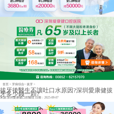
首页
>
牙病综合
>
拔牙
>
拔牙後醫生不讓吐口水原因?深圳愛康健拔
牙多少錢一顆?
来源:
深圳愛康健口腔醫院
日期：2025-09-07