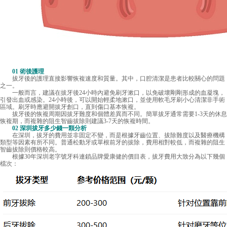
01 術後護理
拔牙後的護理直接影響恢複速度和質量。其中，口腔清潔是患者比較關心的問題
之一。
一般而言，建議在拔牙後24小時內避免刷牙漱口，以免破壞剛剛形成的血凝塊，
引發出血或感染。24小時後，可以開始輕柔地漱口，並使用軟毛牙刷小心清潔非手術
區域。刷牙時應避開拔牙創口，直到傷口基本恢複。
拔牙後的恢複周期因拔牙難度和個體差異而不同。簡單拔牙通常需要1-3天的休息
恢複期，而複雜的阻生智齒拔除則建議3-7天的恢複時間。
02
深圳拔牙多少錢一顆
分析
在深圳，拔牙的費用並非固定不變，而是根據牙齒位置、拔除難度以及醫療機構
類型等因素有所不同。普通松動牙或單根前牙的拔除，費用相對較低，而複雜的阻生
智齒拔除則價格較高。
根據30年深圳老字號牙科連鎖品牌愛康健的價目表，拔牙費用大致分為以下幾個
檔次：