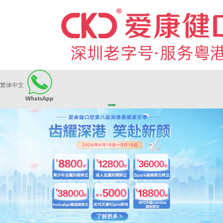
繁体中文
|
|
|
|
爱康健品牌
医师团队
长者医疗券
看牙活动
来院路线