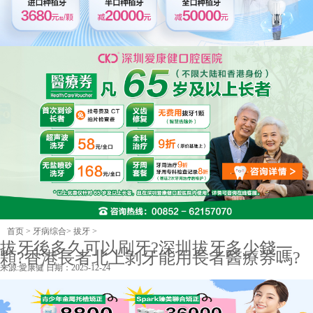
首页
>
牙病综合
>
拔牙
>
拔牙後多久可以刷牙?深圳拔牙多少錢一
顆?香港長者北上剝牙能用長者醫療券嗎?
来源:
愛康健
日期：2025-12-24