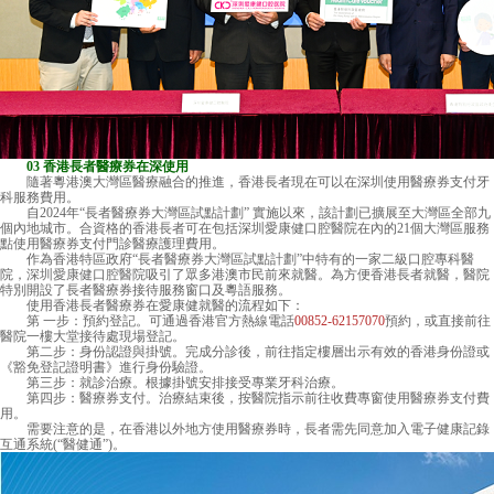
03 香港長者醫療券在深使用
隨著粵港澳大灣區醫療融合的推進，香港長者現在可以在深圳使用醫療券支付牙
科服務費用。
自2024年“長者醫療券大灣區試點計劃” 實施以來，該計劃已擴展至大灣區全部九
個內地城市。合資格的香港長者可在包括深圳愛康健口腔醫院在內的21個大灣區服務
點使用醫療券支付門診醫療護理費用。
作為香港特區政府“長者醫療券大灣區試點計劃”中特有的一家二級口腔專科醫
院，
深圳愛康健口腔醫院
吸引了眾多港澳市民前來就醫。為方便香港長者就醫，醫院
特別開設了長者醫療券接待服務窗口及粵語服務。
使用香港長者醫療券在愛康健就醫的流程如下：
第 一步：預約登記。可通過香港官方熱線電話
00852-62157070
預約，或直接前往
醫院一樓大堂接待處現場登記。
第二步：身份認證與掛號。完成分診後，前往指定樓層出示有效的香港身份證或
《豁免登記證明書》進行身份驗證。
第三步：就診治療。根據掛號安排接受專業牙科治療。
第四步：醫療券支付。治療結束後，按醫院指示前往收費專窗使用醫療券支付費
用。
需要注意的是，在香港以外地方使用醫療券時，長者需先同意加入電子健康記錄
互通系統(“醫健通”)。