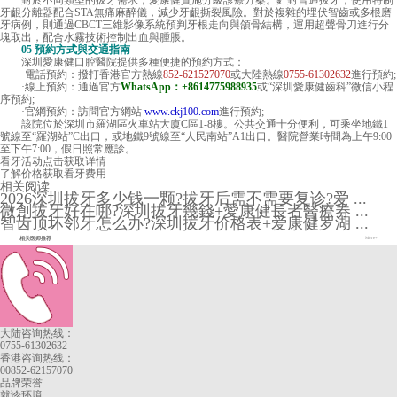
對於不同類型的拔牙需求，愛康健實施分級診療方案。針對普通拔牙，使用特制
牙齦分離器配合STA無痛麻醉儀，減少牙齦撕裂風險。對於複雜的埋伏智齒或多根磨
牙病例，則通過CBCT三維影像系統預判牙根走向與頜骨結構，運用超聲骨刀進行分
塊取出，配合水霧技術控制出血與腫脹。
05 預約方式與交通指南
深圳愛康健口腔醫院提供多種便捷的預約方式：
·電話預約：撥打香港官方熱線
852-621527070
或大陸熱線
0755-61302632
進行預約;
·線上預約：通過官方
WhatsApp：+8614775988935
或“深圳愛康健齒科”微信小程
序預約;
·官網預約：訪問官方網站
www.ckj100.com
進行預約;
該院位於深圳市羅湖區火車站大廈C區1-8樓。公共交通十分便利，可乘坐地鐵1
號線至“羅湖站”C出口，或地鐵9號線至“人民南站”A1出口。醫院營業時間為上午9:00
至下午7:00，假日照常應診。
看牙活动
点击获取详情
了解价格
获取看牙费用
相关阅读
2026深圳拔牙多少钱一颗?拔牙后需不需要复诊?爱 ...
微創拔牙好在哪?深圳拔牙幾錢+愛康健長者醫療券 ...
智齿顶坏邻牙怎么办?深圳拔牙价格表+爱康健罗湖 ...
相关医师推荐
More+
大陆咨询热线：
0755-61302632
香港咨询热线：
00852-62157070
品牌荣誉
就诊环境