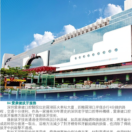
04 愛康健拔牙服務
深圳愛康健口腔醫院位於羅湖區火車站大廈，距離羅湖口岸僅步行4分鍾的路
程，交通十分便利。作為一家擁有30年曆史的深圳老字號口腔專科機構，愛康健口腔
在拔牙服務方面采用了微創拔牙技術。
微創拔牙技術通過使用特殊設計的器械，如高速渦輪鑽和微創拔牙挺，將牙齒分
成若幹部分後逐一取出。這種方法減少了對牙槽骨和牙齦組織的損傷，也消除了傳統
拔牙中的敲擊不適感。