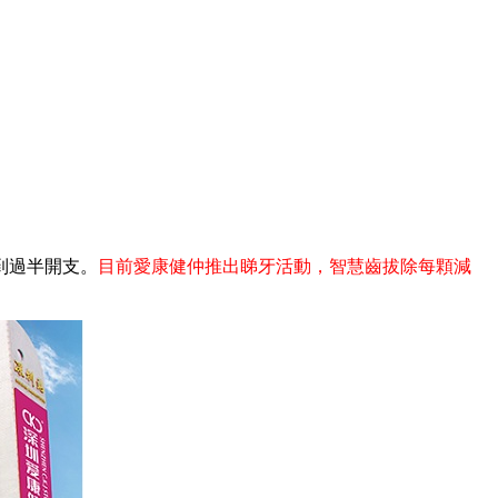
到過半開支。
目前愛康健仲推出睇牙活動，智慧齒拔除每顆減