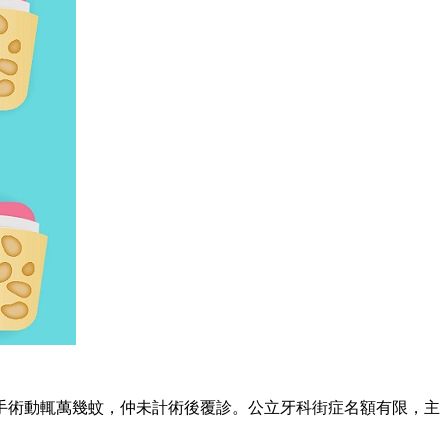
術動輒萬幾蚊，仲未計術後覆診。公立牙科街症名額有限，主