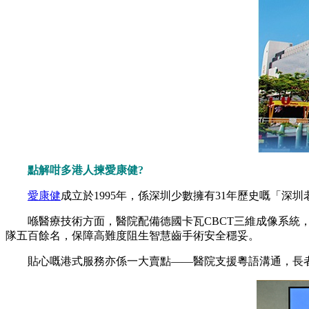
點解咁多港人揀愛康健?
愛康健
成立於1995年，係深圳少數擁有31年歷史嘅「
喺醫療技術方面，醫院配備德國卡瓦CBCT三維成像系統，
隊五百餘名，保障高難度阻生智慧齒手術安全穩妥。
貼心嘅港式服務亦係一大賣點——醫院支援粵語溝通，長者