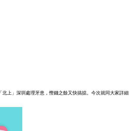
北上」深圳處理牙患，慳錢之餘又快搞掂。今次就同大家詳細