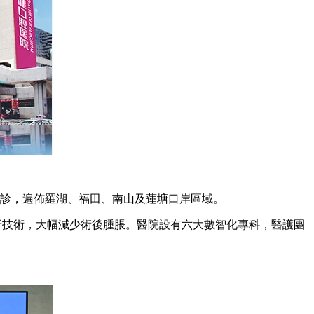
間門診，遍佈羅湖、福田、南山及蓮塘口岸區域。
技術，大幅減少術後腫脹。醫院設有六大數智化專科，醫護團