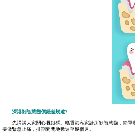
深港剝智慧齒價錢差幾遠?
先講講大家關心嘅銀碼。喺香港私家診所剝智慧齒，簡單嘅
要做緊急止痛，排期閒閒地數週至幾個月。