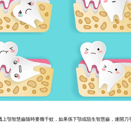
上顎智慧齒隨時要幾千蚊，如果係下顎或阻生智慧齒，連開刀手