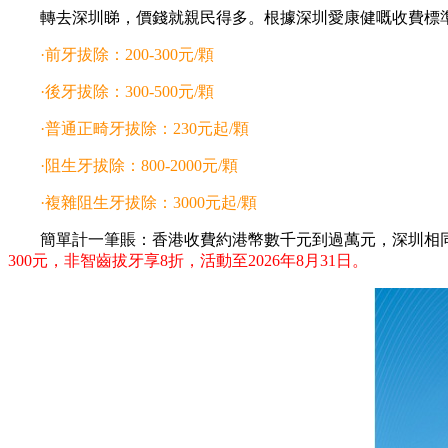
轉去深圳睇，價錢就親民得多。根據深圳愛康健嘅收費標準(
·前牙拔除：200-300元/顆
·後牙拔除：300-500元/顆
·普通正畸牙拔除：230元起/顆
·阻生牙拔除：800-2000元/顆
·複雜阻生牙拔除：3000元起/顆
簡單計一筆賬：香港收費約港幣數千元到過萬元，深圳相同
300元，非智齒拔牙享8折，活動至2026年8月31日。