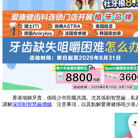
香港地睇牙貴，係唔少市民嘅共識。尤其係剝智慧齒，私家
講解
深圳剝智慧齒價錢
、注意事項，以及點解愛康健係唔少港