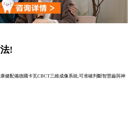
法!
牙!愛康健配備德國卡瓦CBCT三維成像系統,可准確判斷智慧齒與神