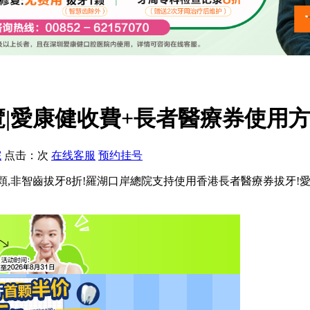
覽|愛康健收費+長者醫療券使用方
院
点击：
次
在线客服
预约挂号
300元/顆,非智齒拔牙8折!羅湖口岸總院支持使用香港長者醫療券拔