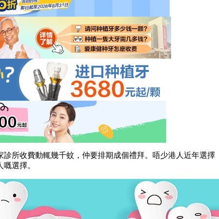
診所收費動輒幾千蚊，仲要排期成個禮拜。唔少港人近年選擇「
人嘅選擇。