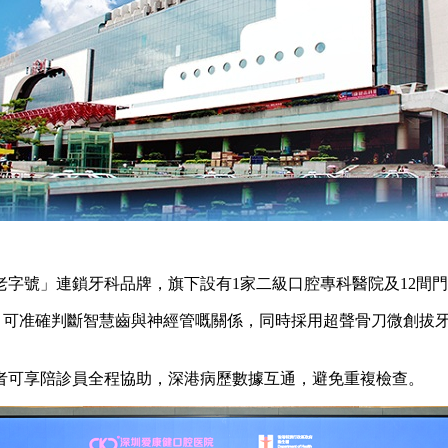
深圳老字號」連鎖牙科品牌，旗下設有1家二級口腔專科醫院及12
可准確判斷智慧齒與神經管嘅關係，同時採用超聲骨刀微創拔牙
可享陪診員全程協助，深港病歷數據互通，避免重複檢查。