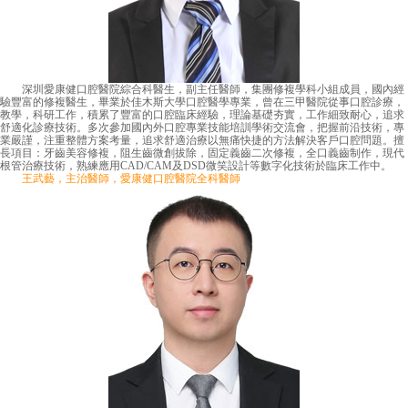
深圳愛康健口腔醫院綜合科醫生，副主任醫師，集團修複學科小組成員，國內經
驗豐富的修複醫生，畢業於佳木斯大學口腔醫學專業，曾在三甲醫院從事口腔診療，
教學，科研工作，積累了豐富的口腔臨床經驗，理論基礎夯實，工作細致耐心，追求
舒適化診療技術。多次參加國內外口腔專業技能培訓學術交流會，把握前沿技術，專
業嚴謹，注重整體方案考量，追求舒適治療以無痛快捷的方法解決客戶口腔問題。擅
長項目：牙齒美容修複，阻生齒微創拔除，固定義齒二次修複，全口義齒制作，現代
根管治療技術，熟練應用CAD/CAM及DSD微笑設計等數字化技術於臨床工作中。
王武藝，主治醫師，愛康健口腔醫院全科醫師