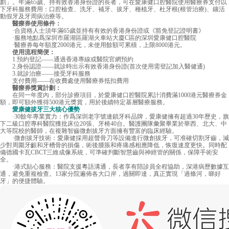
劃」。年滿65歲、持有效香港身份證的長者，可在愛康健口腔醫院使用醫療券支付以
下牙科服務費用：口腔檢查、洗牙、補牙、拔牙、種植牙、杜牙根(根管治療)、鑲活
動假牙及牙周病治療等。
醫療券使用條件：
·合資格人士須年滿65歲並持有有效的香港身份證或《豁免登記證明書》
·服務地點爲深圳市羅湖區羅湖火車站大廈C區的深圳愛康健口腔醫院
·醫療券每年額度2000港元，未使用餘額可累積，上限8000港元。
使用流程簡便：
1.預約登記——通過香港專線或醫院官網預約
2.身份認證——就診時出示有效香港身份證(首次使用需登記加入醫健通)
3.就診治療——接受牙科服務
支付費用——在收費處使用醫療券抵扣費用
醫療券獎賞計劃：
在同一年度內，部分診療項目，於愛康健口腔醫院累計消費滿1000港元醫療券金
額，即可額外獲得500港元獎賞，用於後續特定基層醫療服務。
愛康健拔牙三大核心優勢
·30餘年專業實力：作爲深圳老字號連鎖牙科品牌，愛康健擁有超過30年歷史，旗
下二級口腔專科醫院獲批床位20張、牙椅40台。醫護團隊彙聚畢業於華西、北大、中
大等院校的醫師，在複雜智齒微創拔牙方面擁有豐富的臨床經驗。
·微創拔牙技術：愛康健採用超聲骨刀等設備進行微創拔牙，可准確切割牙齒，減
少對周圍牙齦和牙槽骨的損傷，術後腫脹和疼痛感相應降低，恢復速度更快。同時配
備德國卡瓦CBCT三維成像系統，可準確判斷智慧齒與神經管的關係，保障手術安
全。
·港式貼心服務：醫院支援粵語溝通，長者享有陪診員全程協助，深港病歷數據互
通，避免重複檢查。13家分院遍佈各大口岸，過關即達，真正實現「過條河，睇好
牙」的便捷體驗。