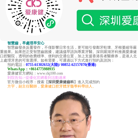
智慧齒，早處理早安心
智慧齒發炎反覆發作，不僅影響日常生活，更可能引發鄰牙蛀壞、牙根萎縮等嚴
重後果。如果您正受智慧齒困擾，建議儘早諮詢專業牙醫。深圳羅湖牙科推薦愛康健
口腔醫院，透明的收費標準、便利的交通位置，加上支援香港長者醫療券，是港人北
上處理牙患的可靠選擇。如有需要，可通過以下方式進行預約及諮詢：
預約電話：
0755-61302632(大陸)/ 00852-62157070(香港)
WhatsApp：+8614775988935
愛康健官方網站：www.ckj100.com
到院告知->從優化官網看到活動過來
官方微信小程序：搜索【
深圳愛康健齒科
】進入完成預約
方宇，副主任醫師，愛康健口腔牙體牙髓學科帶頭人、