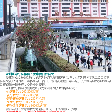
深圳羅湖牙科推薦：愛康健口腔醫院
愛康健成立於1995年，係深圳老字號連鎖牙科品牌，在深圳設有1家二級口腔專
科醫院及12間門診，遍佈羅湖、福田、南山及蓮塘口岸區域。其中羅湖總院距離羅湖
口岸僅幾分鐘步程，交通非常便捷。
深圳拔牙價錢
?愛康健拔牙收費價目表(人民幣參考價)：
·前牙拔除：200-300元/顆
·後牙拔除：300-500元/顆
·普通正畸牙拔除：230元起/顆
·阻生牙拔除：800-2000元/顆
·複雜阻生牙拔除：3000元起/顆
當前活動：智慧齒拔除每顆減300元，非智齒拔牙享8折