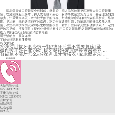
深圳愛康健口腔醫院全科醫師，畢業於中國人民解放軍第四軍醫大學口腔醫學
院，曾於部隊服役多年，待人友善親和耐心，對待專業嚴謹認真負責，基礎理論知識
紮實，注重醫療本質，致力於天然牙的保存、舒適化診療和口腔疾病的早發現、早診
斷、早治療，能夠共情顧客的疾患，制定全面診療計劃，熟練應用顯微鏡及放大設
備，專注專業技術的沉澱和持之以恒的學習，對於口腔科常見病多發病積累了一定的
經驗和見解。擅長項目：現代化根管治療技術;口腔各類修複;各類牙微創拔除;樹脂修
複;牙周病的診治;齲病的預防和治療
看牙活动
点击获取详情
了解价格
获取看牙费用
相关阅读
2026深圳拔牙多少钱一颗?拔牙后需不需要复诊?爱 ...
微創拔牙好在哪?深圳拔牙幾錢+愛康健長者醫療券 ...
智齿顶坏邻牙怎么办?深圳拔牙价格表+爱康健罗湖 ...
相关医师推荐
More+
大陆咨询热线：
0755-61302632
香港咨询热线：
00852-62157070
品牌荣誉
就诊环境
社会公益
服务客户