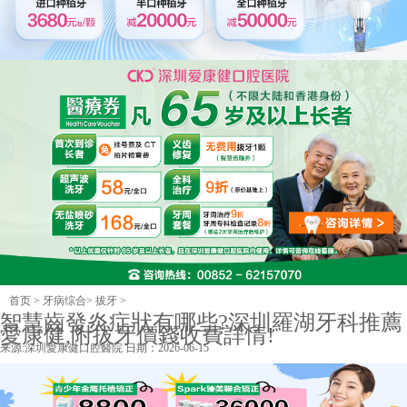
首页
>
牙病综合
>
拔牙
>
智慧齒發炎症狀有哪些?深圳羅湖牙科推薦
愛康健,附拔牙價錢收費詳情!
来源:
深圳愛康健口腔醫院
日期：2026-06-15