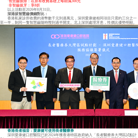
·
智慧齒拔除：在原有收費基礎上每顆減300元
·非智齒拔牙：享8折
以上活動至2026年8月31日。
深港拔智慧齒價錢對比：
香港私家診所收費約港幣數千元到過萬元，深圳愛康健相同項目只需約三分之一
至一半，剝同一隻智慧齒隨時慳到過半開支。北上深圳處理牙患，性價比優勢明顯。
香港長者福音：愛康健可使用長者醫療券
深圳愛康健口腔醫院
已於2024年獲香港特區政府納入「長者醫療券大灣區試點計