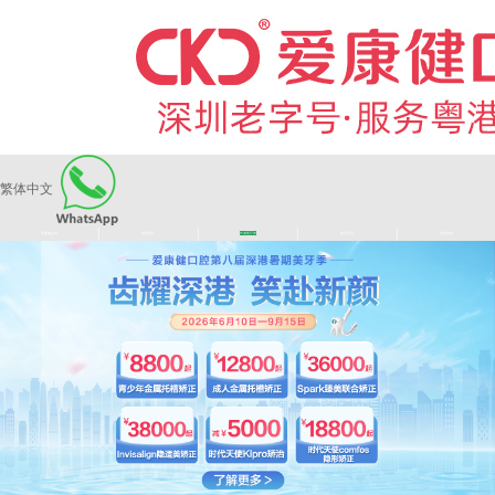
繁体中文
|
|
|
|
爱康健品牌
医师团队
长者医疗券
看牙活动
来院路线