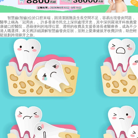
智慧齒(智齒)位於口腔末端，因清潔困難及生長空間不足，容易出現發炎問題，
醫學上稱為「冠周炎」。許多香港市民北上深圳處理牙患，其中深圳羅湖牙科推薦愛
康健口腔醫院，憑藉便利的地理位置、透明的收費及支援香港長者醫療券，成為不少
港人嘅選擇。本文將詳細講解智慧齒發炎症狀，並附上愛康健拔牙收費詳情，助您輕
鬆規劃跨境睇牙之旅。