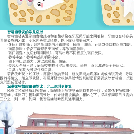
智慧齒發炎的常見症狀
智慧齒發炎通常由食物殘渣和細菌積聚在牙冠與牙齦之間引起，牙齒咬合時容易
弄傷發炎的牙齦，令冠周炎難以痊癒。以下症狀需要留意：
·牙齦紅腫疼痛：智慧齒周圍的牙齦腫脹、觸痛，咀嚼、吞嚥或張口時疼痛加劇。
·面部腫脹：發炎可能擴散至面頰，導致面部腫脹。
·張口困難：炎症影響咀嚼肌，可能出現不同程度的張口受限。
·吞嚥疼痛：吞嚥時感到明顯疼痛。
·頜下淋巴結腫大：淋巴結腫脹、觸痛。
·發燒及全身不適：病情較重時可能出現發燒、頭痛、食欲減退等全身症狀。
·口臭：冠周炎可能伴有口臭。
若反覆出現上述症狀，應儘快諮詢牙醫。發炎期間如疼痛加劇或出現高燒、呼吸
困難等情況，須立即就醫。專業牙醫會根據具體情況判斷是否需要拔除智慧齒，以避
免問題反覆發作。
深港拔智慧齒價錢對比：北上深圳更劃算
喺香港私家診所剝智慧齒，簡單嘅上顎智慧齒隨時要幾千蚊，如果係下顎或阻生
智慧齒，連開刀手術動輒萬幾蚊，仲未計術後覆診。相比之下，深圳相同項目只需約
三分之一到一半，剝同一隻智慧齒隨時慳到過半開支。