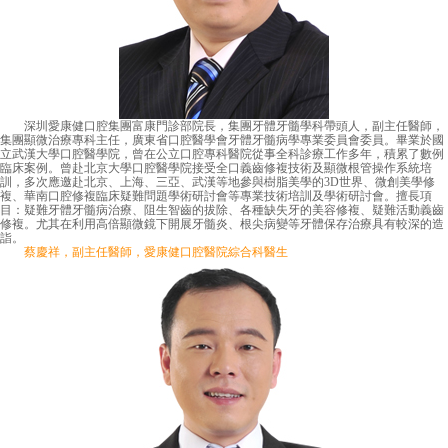
深圳愛康健口腔集團富康門診部院長，集團牙體牙髓學科帶頭人，副主任醫師，
集團顯微治療專科主任，廣東省口腔醫學會牙體牙髓病學專業委員會委員。畢業於國
立武漢大學口腔醫學院，曾在公立口腔專科醫院從事全科診療工作多年，積累了數例
臨床案例。曾赴北京大學口腔醫學院接受全口義齒修複技術及顯微根管操作系統培
訓，多次應邀赴北京、上海、三亞、武漢等地參與樹脂美學的3D世界、微創美學修
複、華南口腔修複臨床疑難問題學術研討會等專業技術培訓及學術研討會。擅長項
目：疑難牙體牙髓病治療、阻生智齒的拔除、各種缺失牙的美容修複、疑難活動義齒
修複。尤其在利用高倍顯微鏡下開展牙髓炎、根尖病變等牙體保存治療具有較深的造
詣。
蔡慶祥，副主任醫師，愛康健口腔醫院綜合科醫生